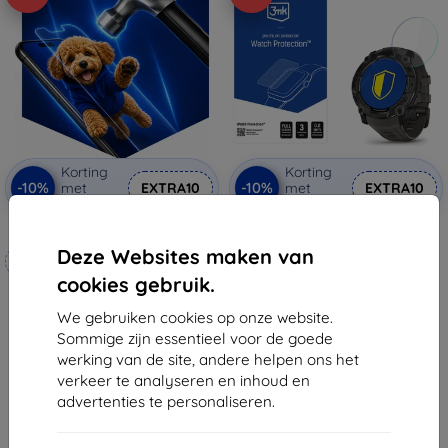
Korting
Korting
-10%
-10%
met
EXTRA10
met
EXTRA10
coupon
coupon
3mk Hammer beschermfolie
3mk Watch Protection
FlexibleGlass Hybrid
Deze Websites maken van
Op maat gemaakt
beschermglas voor Garmin
Instinct 3 50mm (Amoled, Solar)
cookies gebruik.
€ 11,89
€ 20,90
€ 9,81
€ 18,80
We gebruiken cookies op onze website.
Sommige zijn essentieel voor de goede
Laatste item op voorraad
Op voorraad: 3 stuks
werking van de site, andere helpen ons het
verkeer te analyseren en inhoud en
advertenties te personaliseren.