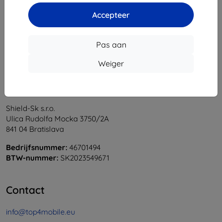
1
-
6
Van totaal
6
.
Accepteer
«
1
»
Pas aan
Weiger
Shield-Sk s.r.o.
Ulica Rudolfa Mocka 3750/2A
841 04 Bratislava
Bedrijfsnummer:
46701494
BTW-nummer:
SK2023549671
Contact
info@top4mobile.eu