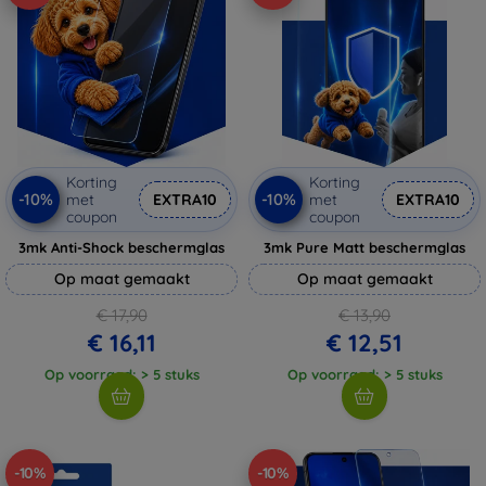
Korting
Korting
-10%
-10%
met
EXTRA10
met
EXTRA10
coupon
coupon
3mk Anti-Shock beschermglas
3mk Pure Matt beschermglas
Op maat gemaakt
Op maat gemaakt
€ 17,90
€ 13,90
€ 16,11
€ 12,51
Op voorraad: > 5 stuks
Op voorraad: > 5 stuks
-10%
-10%