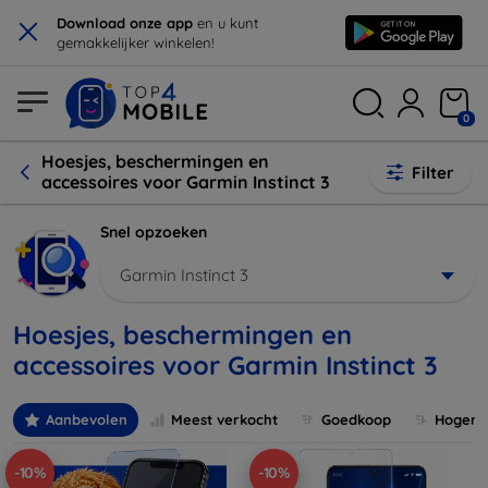
×
Download onze app
en u kunt
gemakkelijker winkelen!
0
Hoesjes, beschermingen en
Filter
accessoires voor Garmin Instinct 3
Snel opzoeken
Garmin Instinct 3
Hoesjes, beschermingen en
accessoires voor Garmin Instinct 3
Aanbevolen
Meest verkocht
Goedkoop
Hogere 
-10%
-10%