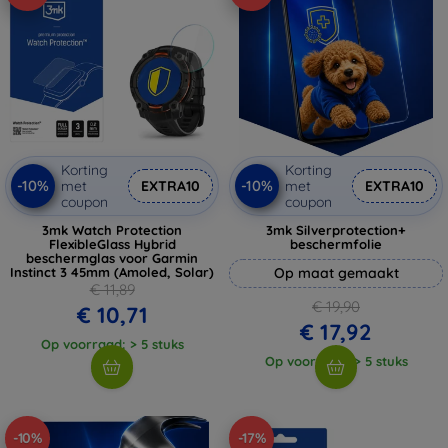
Korting
Korting
-10%
-10%
met
EXTRA10
met
EXTRA10
coupon
coupon
3mk Watch Protection
3mk Silverprotection+
FlexibleGlass Hybrid
beschermfolie
beschermglas voor Garmin
Instinct 3 45mm (Amoled, Solar)
Op maat gemaakt
€ 11,89
€ 19,90
€ 10,71
€ 17,92
Op voorraad: > 5 stuks
Op voorraad: > 5 stuks
-10%
-17%