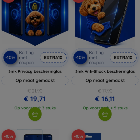
Korting
Korting
-10%
-10%
met
EXTRA10
met
EXTRA10
coupon
coupon
3mk Privacy beschermglas
3mk Anti-Shock beschermglas
Op maat gemaakt
Op maat gemaakt
€ 21,90
€ 17,90
€ 19,71
€ 16,11
Op voorraad: 3 stuks
Op voorraad: > 5 stuks
-10%
-10%