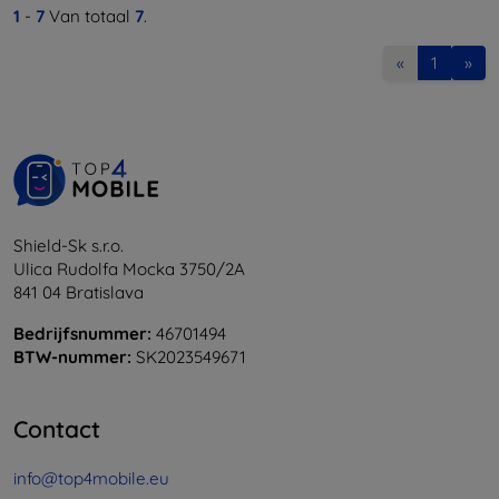
1
-
7
Van totaal
7
.
«
1
»
Shield-Sk s.r.o.
Ulica Rudolfa Mocka 3750/2A
841 04 Bratislava
Bedrijfsnummer:
46701494
BTW-nummer:
SK2023549671
Contact
info@top4mobile.eu