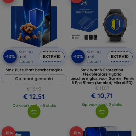
Korting
Korting
-10%
-10%
met
EXTRA10
met
EXTRA10
coupon
coupon
3mk Pure Matt beschermglas
3mk Watch Protection
FlexibleGlass Hybrid
Op maat gemaakt
beschermglas voor Garmin Fenix
8 Pro 51mm (Amoled, MicroLED)
€ 11,89
€ 13,90
€ 10,71
€ 12,51
Op voorraad: 2 stuks
Op voorraad: > 5 stuks
-10%
-10%