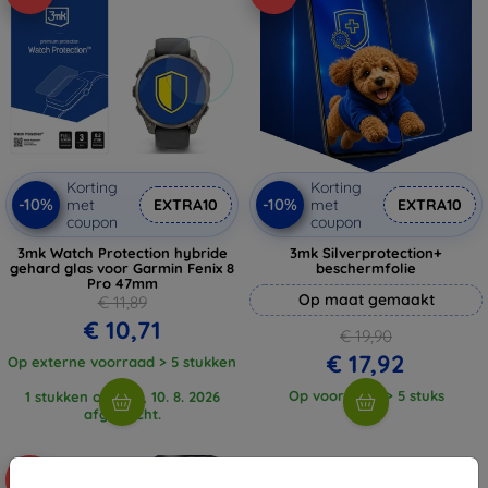
Korting
Korting
-10%
-10%
met
EXTRA10
met
EXTRA10
coupon
coupon
3mk Watch Protection hybride
3mk Silverprotection+
gehard glas voor Garmin Fenix 8
beschermfolie
Pro 47mm
Op maat gemaakt
€ 11,89
€ 10,71
€ 19,90
€ 17,92
Op externe voorraad > 5 stukken
Op voorraad: > 5 stuks
1 stukken op weg, 10. 8. 2026
afgewacht.
-10%