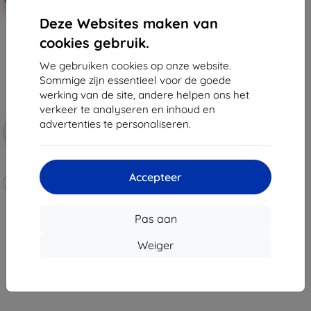
Deze Websites maken van
cookies gebruik.
We gebruiken cookies op onze website.
Sommige zijn essentieel voor de goede
werking van de site, andere helpen ons het
verkeer te analyseren en inhoud en
Korting
advertenties te personaliseren.
-10%
met
EXTRA10
coupon
3mk Hammer beschermfolie
Accepteer
Op maat gemaakt
€ 20,90
Pas aan
€ 18,80
Weiger
Op voorraad: 4 stuks