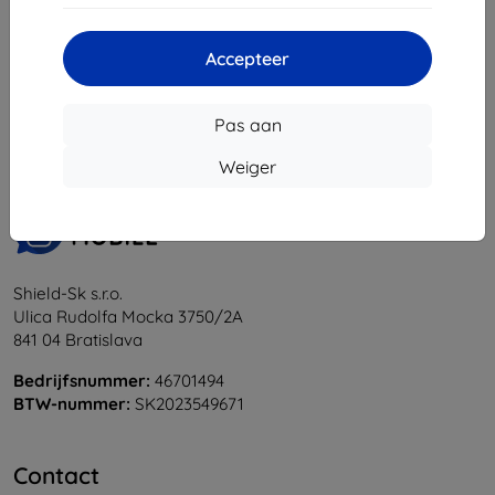
Accepteer
1
-
6
Van totaal
6
.
«
1
»
Pas aan
Weiger
Shield-Sk s.r.o.
Ulica Rudolfa Mocka 3750/2A
841 04 Bratislava
Bedrijfsnummer:
46701494
BTW-nummer:
SK2023549671
Contact