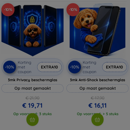
-10%
-10%
Korting
Korting
-10%
-10%
met
EXTRA10
met
EXTRA10
coupon
coupon
3mk Privacy beschermglas
3mk Anti-Shock beschermglas
Op maat gemaakt
Op maat gemaakt
€ 21,90
€ 17,90
€ 19,71
€ 16,11
Op voorraad: 3 stuks
Op voorraad: > 5 stuks