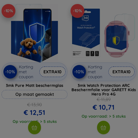
-10%
-10%
Korting
Korting
-10%
-10%
met
EXTRA10
met
EXTRA10
coupon
coupon
3mk Pure Matt beschermglas
3mk Watch Protection ARC
Beschermfolie voor GARETT Kids
Op maat gemaakt
Hero Pro 4G
€ 11,89
€ 13,90
€ 10,71
€ 12,51
Op voorraad: > 5 stuks
Op voorraad: > 5 stuks