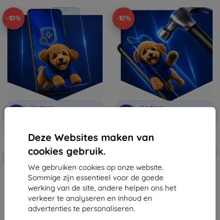
-10%
-10%
Korting
Korting
-10%
-10%
met
EXTRA10
met
EXTRA10
coupon
coupon
Deze Websites maken van
3mk Silverprotection+
3mk Hammer beschermfolie
beschermfolie
cookies gebruik.
Op maat gemaakt
Op maat gemaakt
We gebruiken cookies op onze website.
€ 20,90
€ 19,90
Sommige zijn essentieel voor de goede
€ 18,80
€ 17,92
werking van de site, andere helpen ons het
Op voorraad: 4 stuks
verkeer te analyseren en inhoud en
Op voorraad: > 5 stuks
advertenties te personaliseren.