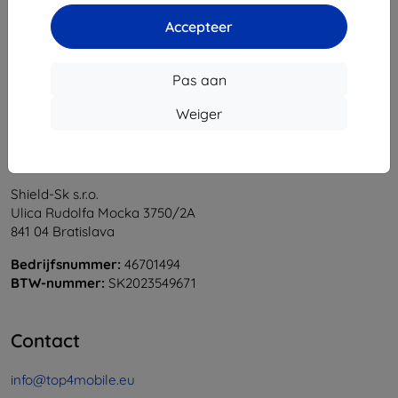
1
-
5
Van totaal
5
.
Accepteer
«
1
»
Pas aan
Weiger
Shield-Sk s.r.o.
Ulica Rudolfa Mocka 3750/2A
841 04 Bratislava
Bedrijfsnummer:
46701494
BTW-nummer:
SK2023549671
Contact
info@top4mobile.eu