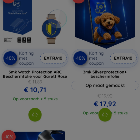
Korting
Korting
-10%
-10%
met
EXTRA10
met
EXTRA10
coupon
coupon
3mk Watch Protection ARC
3mk Silverprotection+
Beschermfolie voor Garett Rose
beschermfolie
€ 11,89
Op maat gemaakt
€ 10,71
€ 19,90
Op voorraad: > 5 stuks
€ 17,92
Op voorraad: > 5 stuks
-10%