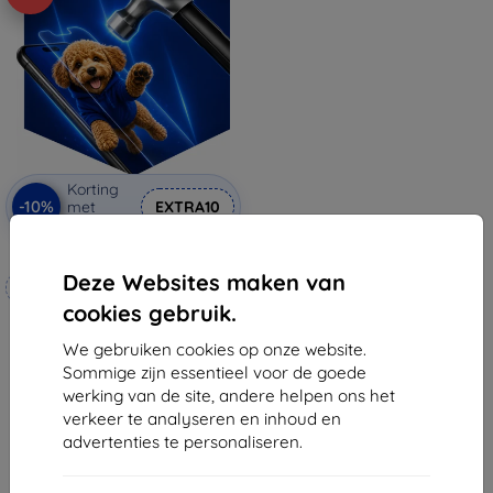
Korting
-10%
met
EXTRA10
coupon
3mk Hammer beschermfolie
Deze Websites maken van
Op maat gemaakt
cookies gebruik.
€ 20,90
€ 18,80
We gebruiken cookies op onze website.
Sommige zijn essentieel voor de goede
Op voorraad: 3 stuks
werking van de site, andere helpen ons het
verkeer te analyseren en inhoud en
advertenties te personaliseren.