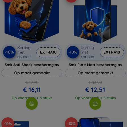
Korting
Korting
-10%
-10%
met
EXTRA10
met
EXTRA10
coupon
coupon
3mk Anti-Shock beschermglas
3mk Pure Matt beschermglas
Op maat gemaakt
Op maat gemaakt
€ 17,90
€ 13,90
€ 16,11
€ 12,51
Op voorraad: > 5 stuks
Op voorraad: > 5 stuks
-10%
-10%