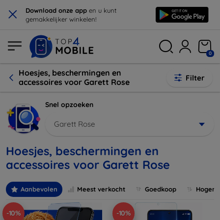
×
Download onze app
en u kunt
gemakkelijker winkelen!
0
Hoesjes, beschermingen en
Filter
accessoires voor Garett Rose
Snel opzoeken
Garett Rose
Hoesjes, beschermingen en
accessoires voor Garett Rose
Aanbevolen
Meest verkocht
Goedkoop
Hogere 
-10%
-10%