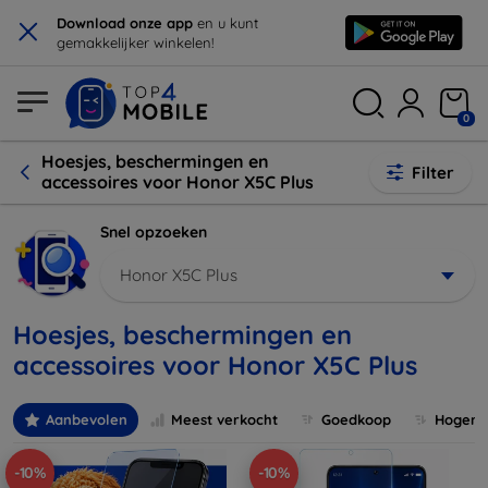
×
Download onze app
en u kunt
gemakkelijker winkelen!
0
Hoesjes, beschermingen en
Filter
accessoires voor Honor X5C Plus
Snel opzoeken
Honor X5C Plus
Hoesjes, beschermingen en
accessoires voor Honor X5C Plus
Aanbevolen
Meest verkocht
Goedkoop
Hogere 
-10%
-10%