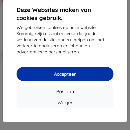
Deze Websites maken van
cookies gebruik.
We gebruiken cookies op onze website.
Sommige zijn essentieel voor de goede
werking van de site, andere helpen ons het
verkeer te analyseren en inhoud en
Korting
advertenties te personaliseren.
-10%
met
EXTRA10
coupon
3mk ARC+ Beschermfolie voor
Honor X5C Plus 4G
Accepteer
€ 12,90
€ 11,60
Pas aan
Op voorraad: > 5 stuks
Weiger