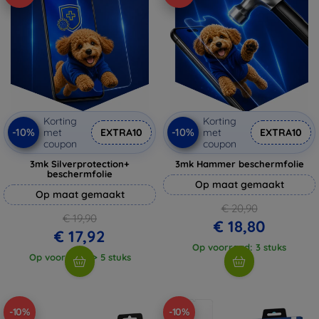
Korting
Korting
-10%
-10%
met
EXTRA10
met
EXTRA10
coupon
coupon
3mk Silverprotection+
3mk Hammer beschermfolie
beschermfolie
Op maat gemaakt
Op maat gemaakt
€ 20,90
€ 19,90
€ 18,80
€ 17,92
Op voorraad: 3 stuks
Op voorraad: > 5 stuks
-10%
-10%