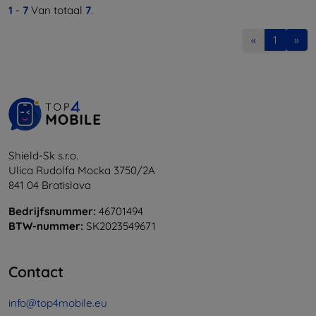
1
-
7
Van totaal
7
.
«
1
»
Shield-Sk s.r.o.
Ulica Rudolfa Mocka 3750/2A
841 04 Bratislava
Bedrijfsnummer:
46701494
BTW-nummer:
SK2023549671
Contact
info@top4mobile.eu