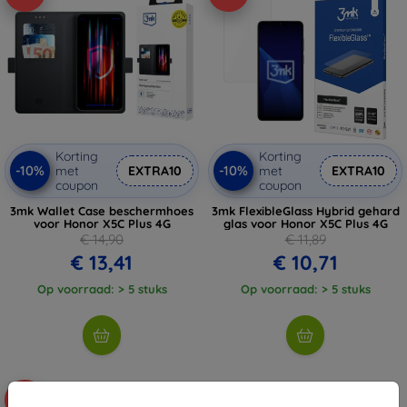
Korting
Korting
-10%
-10%
met
EXTRA10
met
EXTRA10
coupon
coupon
3mk Wallet Case beschermhoes
3mk FlexibleGlass Hybrid gehard
voor Honor X5C Plus 4G
glas voor Honor X5C Plus 4G
€ 14,90
€ 11,89
€ 13,41
€ 10,71
Op voorraad: > 5 stuks
Op voorraad: > 5 stuks
-10%