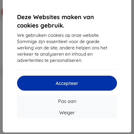
-10%
Deze Websites maken van
cookies gebruik.
We gebruiken cookies op onze website.
Sommige zijn essentieel voor de goede
werking van de site, andere helpen ons het
verkeer te analyseren en inhoud en
advertenties te personaliseren.
Korting
-10%
met
EXTRA10
coupon
Accepteer
3mk FlexibleGlass Hybride
gehard glas voor MyPhone
Hammer Blade Va 5G
€ 11,89
Pas aan
€ 10,71
Weiger
Op voorraad: > 5 stuks