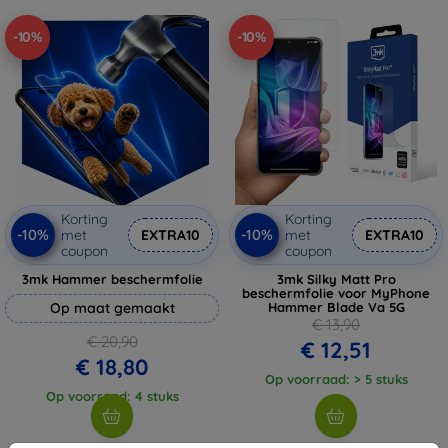
-10%
-10%
Korting
Korting
-10%
-10%
met
EXTRA10
met
EXTRA10
coupon
coupon
3mk Hammer beschermfolie
3mk Silky Matt Pro
beschermfolie voor MyPhone
Op maat gemaakt
Hammer Blade Va 5G
€ 13,90
€ 20,90
€ 12,51
€ 18,80
Op voorraad: > 5 stuks
Op voorraad: 4 stuks