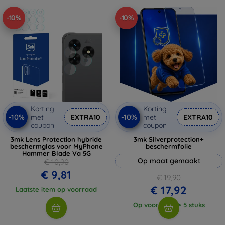
-10%
-10%
Korting
Korting
-10%
-10%
met
EXTRA10
met
EXTRA10
coupon
coupon
3mk Lens Protection hybride
3mk Silverprotection+
beschermglas voor MyPhone
beschermfolie
Hammer Blade Va 5G
Op maat gemaakt
€ 10,90
€ 9,81
€ 19,90
€ 17,92
Laatste item op voorraad
Op voorraad: > 5 stuks