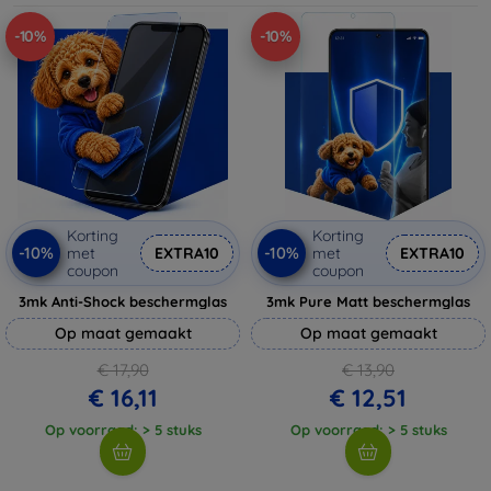
-10%
-10%
Korting
Korting
-10%
-10%
met
EXTRA10
met
EXTRA10
coupon
coupon
3mk Anti-Shock beschermglas
3mk Pure Matt beschermglas
Op maat gemaakt
Op maat gemaakt
€ 17,90
€ 13,90
€ 16,11
€ 12,51
Op voorraad: > 5 stuks
Op voorraad: > 5 stuks