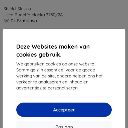
Shield-Sk s.r.o.
Ulica Rudolfa Mocka 3750/2A
841 04 Bratislava
Bedrijfsnummer:
46701494
BTW-nummer:
SK2023549671
Deze Websites maken van
cookies gebruik.
Contact
We gebruiken cookies op onze website.
info@top4mobile.eu
Sommige zijn essentieel voor de goede
werking van de site, andere helpen ons het
Schrijf ons
verkeer te analyseren en inhoud en
advertenties te personaliseren.
Maandag tot vrijdag:
Online
8:00 - 16:00
Zaterdag en zondag:
Accepteer
Offline
Pas aan