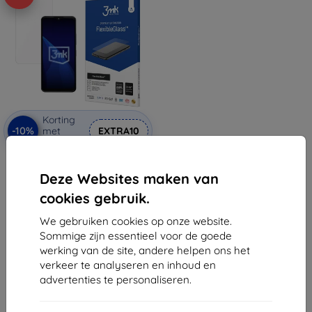
Korting
-10%
met
EXTRA10
coupon
3mk FlexibleGlass Hybride
gehard glas voor HMD Aura 2
Deze Websites maken van
€ 11,89
cookies gebruik.
€ 10,71
We gebruiken cookies op onze website.
Op voorraad: > 5 stuks
Sommige zijn essentieel voor de goede
werking van de site, andere helpen ons het
verkeer te analyseren en inhoud en
advertenties te personaliseren.