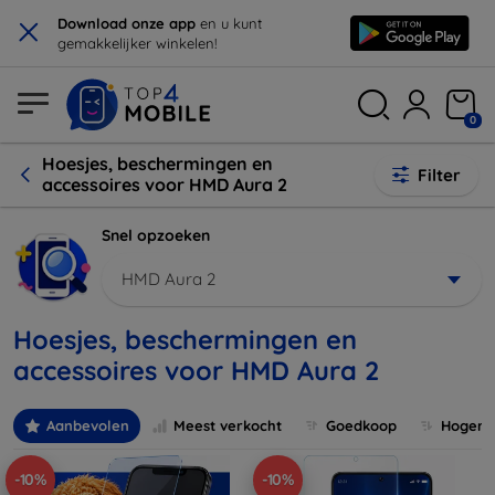
×
Download onze app
en u kunt
gemakkelijker winkelen!
0
Hoesjes, beschermingen en
Filter
accessoires voor HMD Aura 2
Snel opzoeken
HMD Aura 2
Hoesjes, beschermingen en
accessoires voor HMD Aura 2
Aanbevolen
Meest verkocht
Goedkoop
Hogere 
-10%
-10%