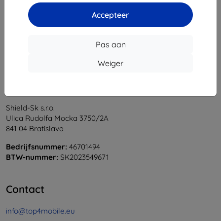
1
-
5
Van totaal
5
.
Accepteer
«
1
»
Pas aan
Weiger
Shield-Sk s.r.o.
Ulica Rudolfa Mocka 3750/2A
841 04 Bratislava
Bedrijfsnummer:
46701494
BTW-nummer:
SK2023549671
Contact
info@top4mobile.eu