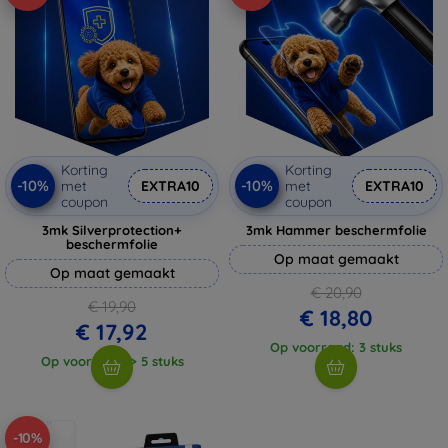
Korting
Korting
-10%
-10%
met
EXTRA10
met
EXTRA10
coupon
coupon
3mk Silverprotection+
3mk Hammer beschermfolie
beschermfolie
Op maat gemaakt
Op maat gemaakt
€ 20,90
€ 19,90
€ 18,80
€ 17,92
Op voorraad: 3 stuks
Op voorraad: > 5 stuks
-10%