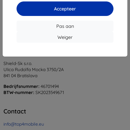
1
-
6
Van totaal
6
.
Accepteer
«
1
»
Pas aan
Weiger
Shield-Sk s.r.o.
Ulica Rudolfa Mocka 3750/2A
841 04 Bratislava
Bedrijfsnummer:
46701494
BTW-nummer:
SK2023549671
Contact
info@top4mobile.eu