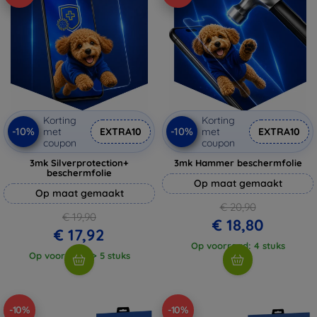
Korting
Korting
-10%
-10%
met
EXTRA10
met
EXTRA10
coupon
coupon
3mk Silverprotection+
3mk Hammer beschermfolie
beschermfolie
Op maat gemaakt
Op maat gemaakt
€ 20,90
€ 19,90
€ 18,80
€ 17,92
Op voorraad: 4 stuks
Op voorraad: > 5 stuks
-10%
-10%