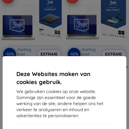
Korting
Korting
-10%
-10%
met
EXTRA10
met
EXTRA10
coupon
coupon
3mk FlexibleGlass hybride
3mk Paper Feeling beschermfolie
beschermglas voor Dell Pro 14
voor Dell Pro 14 Plus (2in1)
Deze Websites maken van
Plus (2in1)
€ 27,90
€ 22,91
cookies gebruik.
€ 25,11
€ 20,62
We gebruiken cookies op onze website.
Op voorraad: 2 stuks
Op voorraad: > 5 stuks
Sommige zijn essentieel voor de goede
werking van de site, andere helpen ons het
verkeer te analyseren en inhoud en
advertenties te personaliseren.