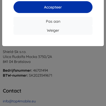
1
-
5
Van totaal
5
.
Accepteer
«
1
»
Pas aan
Weiger
Shield-Sk s.r.o.
Ulica Rudolfa Mocka 3750/2A
841 04 Bratislava
Bedrijfsnummer:
46701494
BTW-nummer:
SK2023549671
Contact
info@top4mobile.eu