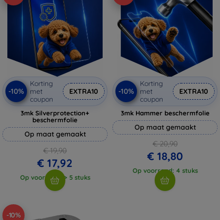
Korting
Korting
-10%
-10%
met
EXTRA10
met
EXTRA10
coupon
coupon
3mk Silverprotection+
3mk Hammer beschermfolie
beschermfolie
Op maat gemaakt
Op maat gemaakt
€ 20,90
€ 19,90
€ 18,80
€ 17,92
Op voorraad: 4 stuks
Op voorraad: > 5 stuks
-10%