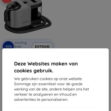
Korting
-10%
met
EXTRA10
coupon
Dreame basis voor het wassen
van stoffen/tapijten voor
Deze Websites maken van
stofzuiger H14 Mix, H14 Dual
€ 77,90
cookies gebruik.
€ 70,11
We gebruiken cookies op onze website.
Op voorraad: > 5 stuks
Sommige zijn essentieel voor de goede
werking van de site, andere helpen ons het
verkeer te analyseren en inhoud en
advertenties te personaliseren.