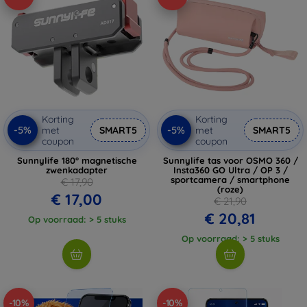
Korting
Korting
-5%
-5%
met
SMART5
met
SMART5
coupon
coupon
Sunnylife 180° magnetische
Sunnylife tas voor OSMO 360 /
zwenkadapter
Insta360 GO Ultra / OP 3 /
sportcamera / smartphone
€ 17,90
(roze)
€ 17,00
€ 21,90
€ 20,81
Op voorraad: > 5 stuks
Op voorraad: > 5 stuks
-10%
-10%