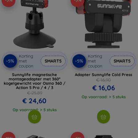
-5%
-5%
Korting
Korting
-5%
-5%
met
SMART5
met
SMART5
coupon
coupon
Sunnylife magnetische
Adapter Sunnylife Cold Press
montageadapter met 360°
€ 16,90
kogelgewricht voor Osmo 360 /
€ 16,06
Action 5 Pro / 4 / 3
€ 25,89
Op voorraad: > 5 stuks
€ 24,60
Op voorraad: > 5 stuks