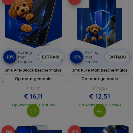
Korting
Korting
-10%
-10%
met
EXTRA10
met
EXTRA10
coupon
coupon
3mk Anti-Shock beschermglas
3mk Pure Matt beschermglas
Op maat gemaakt
Op maat gemaakt
€ 17,90
€ 13,90
€ 16,11
€ 12,51
Op voorraad: > 5 stuks
Op voorraad: > 5 stuks
-10%
-10%