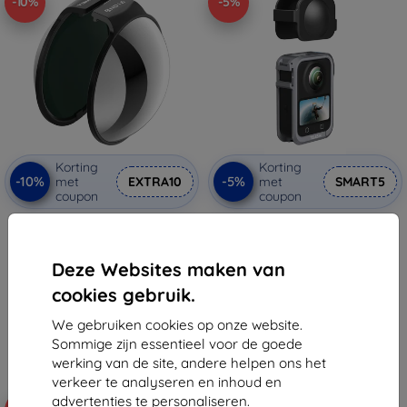
-10%
-5%
Korting
Korting
-10%
-5%
met
EXTRA10
met
SMART5
coupon
coupon
Freewell Neutral Density ND16
Metalen behuizing Telesin DJI
filter voor OSMO 360
Osmo 360
€ 76,90
€ 30,90
Deze Websites maken van
€ 69,21
€ 29,35
cookies gebruik.
Op voorraad: > 5 stuks
Op voorraad: > 5 stuks
We gebruiken cookies op onze website.
Sommige zijn essentieel voor de goede
werking van de site, andere helpen ons het
verkeer te analyseren en inhoud en
advertenties te personaliseren.