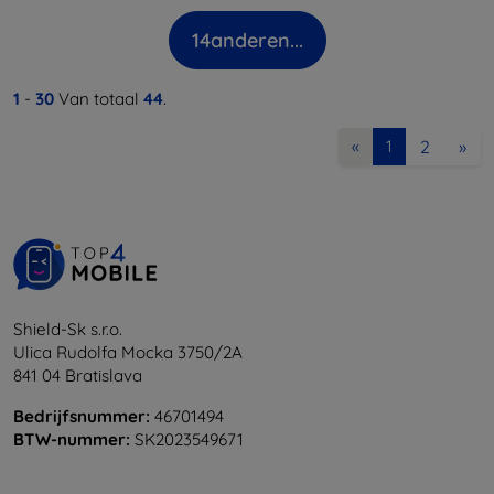
14
anderen...
1
-
30
Van totaal
44
.
2
»
«
1
Shield-Sk s.r.o.
Ulica Rudolfa Mocka 3750/2A
841 04 Bratislava
Bedrijfsnummer:
46701494
BTW-nummer:
SK2023549671