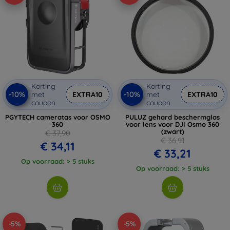
Korting
Korting
-10%
-10%
met
EXTRA10
met
EXTRA10
coupon
coupon
PGYTECH cameratas voor OSMO
PULUZ gehard beschermglas
360
voor lens voor DJI Osmo 360
(zwart)
€ 37,90
€ 36,91
€ 34,11
€ 33,21
Op voorraad: > 5 stuks
Op voorraad: > 5 stuks
-5%
-5%