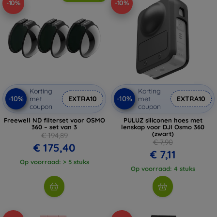
-10%
-10%
Korting
Korting
-10%
-10%
met
EXTRA10
met
EXTRA10
coupon
coupon
Freewell ND filterset voor OSMO
PULUZ siliconen hoes met
360 – set van 3
lenskap voor DJI Osmo 360
(zwart)
€ 194,89
€ 7,90
€ 175,40
€ 7,11
Op voorraad: > 5 stuks
Op voorraad: 4 stuks