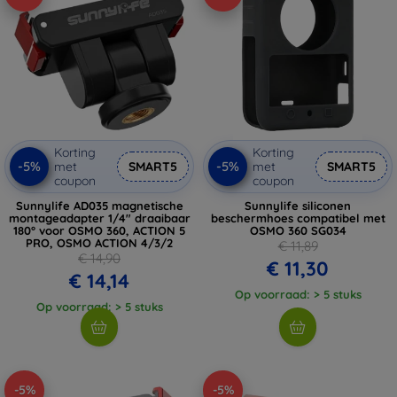
Korting
Korting
-5%
-5%
met
SMART5
met
SMART5
coupon
coupon
Sunnylife AD035 magnetische
Sunnylife siliconen
montageadapter 1/4" draaibaar
beschermhoes compatibel met
180° voor OSMO 360, ACTION 5
OSMO 360 SG034
PRO, OSMO ACTION 4/3/2
€ 11,89
€ 14,90
€ 11,30
€ 14,14
Op voorraad: > 5 stuks
Op voorraad: > 5 stuks
-5%
-5%