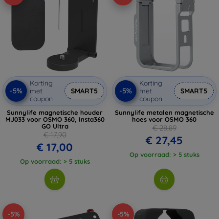
Korting
Korting
-5%
-5%
met
SMART5
met
SMART5
coupon
coupon
Sunnylife magnetische houder
Sunnylife metalen magnetische
MJ033 voor OSMO 360, Insta360
hoes voor OSMO 360
GO Ultra
€ 28,89
€ 17,90
€ 27,45
€ 17,00
Op voorraad: > 5 stuks
Op voorraad: > 5 stuks
-5%
-5%