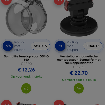
Korting
Korting
-5%
-5%
met
SMART5
met
SMART5
coupon
coupon
Sunnylife lensdop voor OSMO
Verstelbare magnetische
360
montagesteun Sunnylife met
snelkoppeladapter
€ 12,90
€ 23,90
€ 12,26
€ 22,70
Op voorraad: 4 stuks
Op voorraad: > 5 stuks