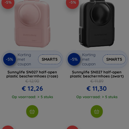
-5%
-5%
Korting
Korting
-5%
-5%
met
SMART5
met
SMART5
coupon
coupon
Sunnylife SN027 half-open
Sunnylife SN027 half-open
plastic beschermhoes (roze)
plastic beschermhoes (zwart)
€ 12,90
€ 11,89
€ 12,26
€ 11,30
Op voorraad: > 5 stuks
Op voorraad: > 5 stuks