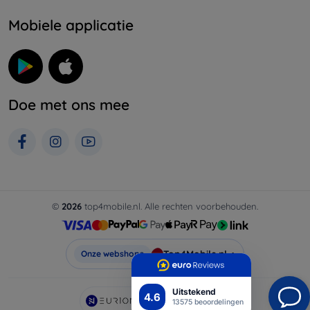
Mobiele applicatie
Doe met ons mee
©
2026
top4mobile.nl. Alle rechten voorbehouden.
Top4Mobile.nl
Onze webshops
Uitstekend
4.6
AI powered by
Eurion
13575 beoordelingen