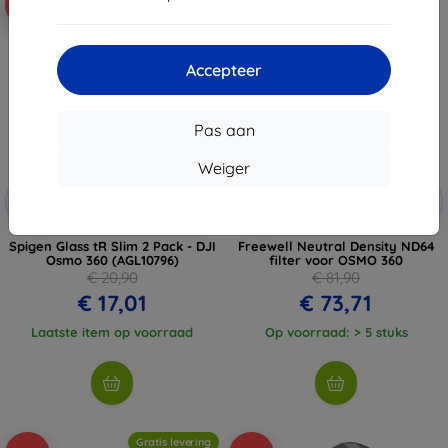
-19%
-10%
Accepteer
Pas aan
Weiger
Korting
Korting
-10%
-10%
met
EXTRA10
met
EXTRA10
coupon
coupon
Spigen Glass tR Slim 2 Pack - DJI
Freewell Neutral Density ND64
Osmo 360 (AGL10796)
filter voor OSMO 360
€ 20,90
€ 81,90
€ 17,01
€ 73,71
Laatste item op voorraad
Op voorraad: > 5 stuks
Gratis levering