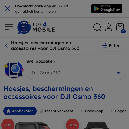
×
Download onze app
en u kunt
gemakkelijker winkelen!
0
Hoesjes, beschermingen en
Filter
accessoires voor DJI Osmo 360
Snel opzoeken
DJI Osmo 360
Hoesjes, beschermingen en
accessoires voor DJI Osmo 360
Aanbevolen
Meest verkocht
Goedkoop
Hogere 
-10%
-10%