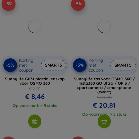
-5%
-5%
Korting
Korting
-5%
-5%
met
SMART5
met
SMART5
coupon
coupon
Sunnylife G031 plastic lenskap
Sunnylife tas voor OSMO 360 /
voor OSMO 360
Insta360 GO Ultra / OP 3 /
sportcamera / smartphone
€ 8,91
(zwart)
€ 8,46
€ 21,90
€ 20,81
Op voorraad: > 5 stuks
Op voorraad: > 5 stuks