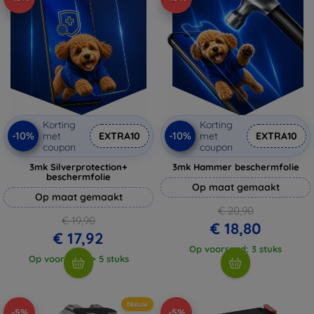
Korting
Korting
-10%
-10%
met
EXTRA10
met
EXTRA10
coupon
coupon
3mk Silverprotection+
3mk Hammer beschermfolie
beschermfolie
Op maat gemaakt
Op maat gemaakt
€ 20,90
€ 19,90
€ 18,80
€ 17,92
Op voorraad: 3 stuks
Op voorraad: > 5 stuks
Nieuw
-5%
-5%