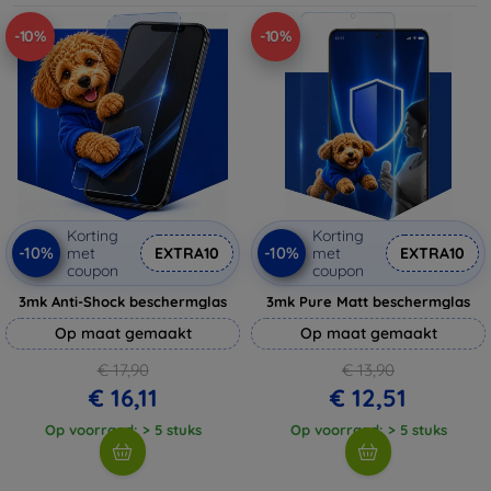
-10%
-10%
Korting
Korting
-10%
-10%
met
EXTRA10
met
EXTRA10
coupon
coupon
3mk Anti-Shock beschermglas
3mk Pure Matt beschermglas
Op maat gemaakt
Op maat gemaakt
€ 17,90
€ 13,90
€ 16,11
€ 12,51
Op voorraad: > 5 stuks
Op voorraad: > 5 stuks