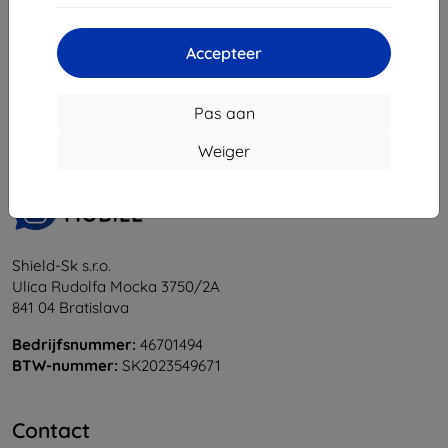
Accepteer
1
-
6
Van totaal
6
.
«
1
»
Pas aan
Weiger
Shield-Sk s.r.o.
Ulica Rudolfa Mocka 3750/2A
841 04 Bratislava
Bedrijfsnummer:
46701494
BTW-nummer:
SK2023549671
Contact