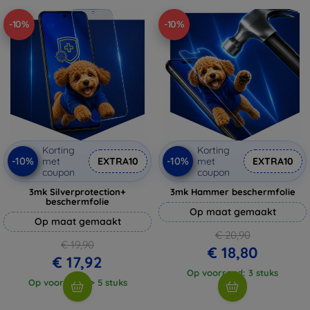
-10%
-10%
Korting
Korting
-10%
-10%
met
EXTRA10
met
EXTRA10
coupon
coupon
3mk Silverprotection+
3mk Hammer beschermfolie
beschermfolie
Op maat gemaakt
Op maat gemaakt
€ 20,90
€ 19,90
€ 18,80
€ 17,92
Op voorraad: 3 stuks
Op voorraad: > 5 stuks