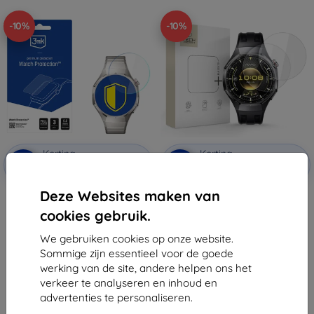
-10%
-10%
Korting
Korting
-10%
-10%
met
EXTRA10
met
EXTRA10
coupon
coupon
Deze Websites maken van
3mk Watch Protection
TECH-PROTECT Glass Fit+ 2-pack
FlexibleGlass hybride
Huawei Watch GT 6 Pro (46 mm)
cookies gebruik.
beschermglas voor Huawei
Helder (5906302335381)
Watch GT 6 Pro 46mm
€ 10,90
€ 11,89
We gebruiken cookies op onze website.
€ 9,81
€ 10,71
Sommige zijn essentieel voor de goede
Op voorraad: > 5 stuks
werking van de site, andere helpen ons het
Op voorraad: > 5 stuks
verkeer te analyseren en inhoud en
advertenties te personaliseren.