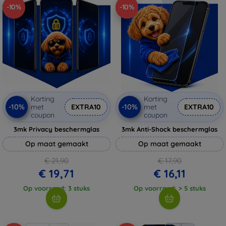
-10%
-10%
Korting
Korting
-10%
-10%
met
EXTRA10
met
EXTRA10
coupon
coupon
3mk Privacy beschermglas
3mk Anti-Shock beschermglas
Op maat gemaakt
Op maat gemaakt
€ 21,90
€ 17,90
€ 19,71
€ 16,11
Op voorraad: 3 stuks
Op voorraad: > 5 stuks