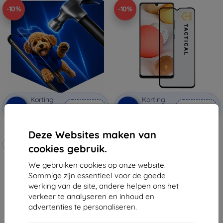
-10%
-10%
Korting
Korting
-10%
-10%
met
EXTRA10
met
EXTRA10
coupon
coupon
3mk Hammer beschermfolie
Tactical Glass Shield 5D gehard
Deze Websites maken van
glas beschermfolie voor
Op maat gemaakt
Samsung Galaxy M12/A32
cookies gebruik.
5G/A12/A02s zwart (57983102213)
€ 12,90
€ 20,90
We gebruiken cookies op onze website.
€ 11,60
€ 18,80
Sommige zijn essentieel voor de goede
werking van de site, andere helpen ons het
Op voorraad: > 5 stuks
Op voorraad: 4 stuks
verkeer te analyseren en inhoud en
advertenties te personaliseren.