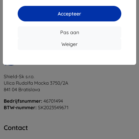
1
-
6
Van totaal
6
.
Accepteer
«
1
»
Pas aan
Weiger
Shield-Sk s.r.o.
Ulica Rudolfa Mocka 3750/2A
841 04 Bratislava
Bedrijfsnummer:
46701494
BTW-nummer:
SK2023549671
Contact