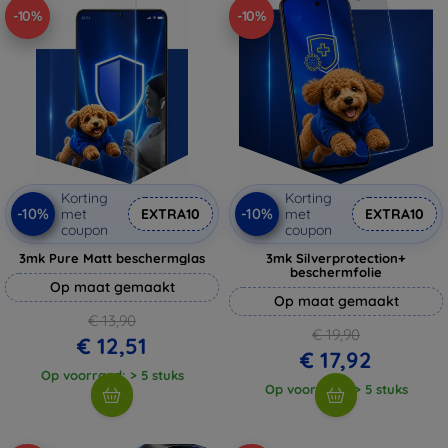
-10%
-10%
Korting
Korting
-10%
-10%
met
EXTRA10
met
EXTRA10
coupon
coupon
3mk Pure Matt beschermglas
3mk Silverprotection+
beschermfolie
Op maat gemaakt
Op maat gemaakt
€ 13,90
€ 19,90
€ 12,51
€ 17,92
Op voorraad: > 5 stuks
Op voorraad: > 5 stuks