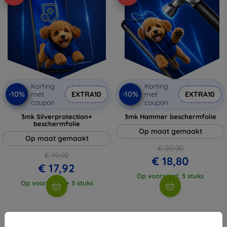
Korting
Korting
-10%
-10%
met
EXTRA10
met
EXTRA10
coupon
coupon
3mk Silverprotection+
3mk Hammer beschermfolie
beschermfolie
Op maat gemaakt
Op maat gemaakt
€ 20,90
€ 19,90
€ 18,80
€ 17,92
Op voorraad: 3 stuks
Op voorraad: > 5 stuks