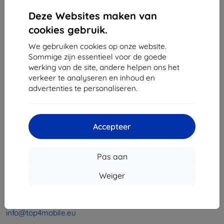
1
-
4
Van totaal
4
.
Deze Websites maken van
«
1
»
cookies gebruik.
We gebruiken cookies op onze website.
Sommige zijn essentieel voor de goede
werking van de site, andere helpen ons het
verkeer te analyseren en inhoud en
advertenties te personaliseren.
Shield-Sk s.r.o.
Ulica Rudolfa Mocka 3750/2A
Accepteer
841 04 Bratislava
Bedrijfsnummer:
46701494
Pas aan
BTW-nummer:
SK2023549671
Weiger
Contact
info@top4mobile.eu