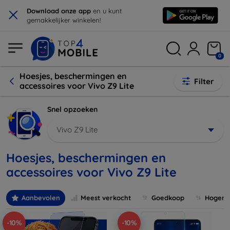
×
Download onze app
en u kunt
gemakkelijker winkelen!
0
Hoesjes, beschermingen en
Filter
accessoires voor Vivo Z9 Lite
Snel opzoeken
Vivo Z9 Lite
Hoesjes, beschermingen en
accessoires voor Vivo Z9 Lite
Aanbevolen
Meest verkocht
Goedkoop
Hogere 
-10%
-10%