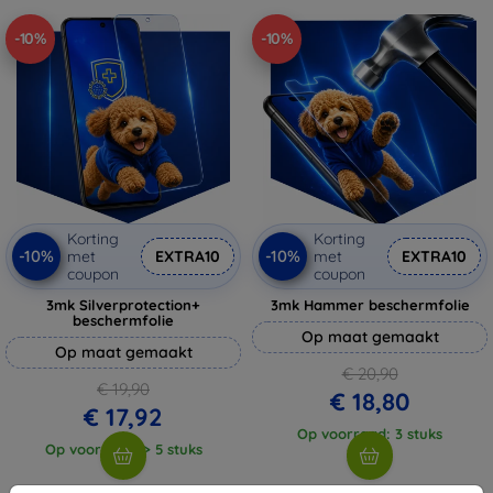
-10%
-10%
Korting
Korting
-10%
-10%
met
EXTRA10
met
EXTRA10
coupon
coupon
3mk Silverprotection+
3mk Hammer beschermfolie
beschermfolie
Op maat gemaakt
Op maat gemaakt
€ 20,90
€ 19,90
€ 18,80
€ 17,92
Op voorraad: 3 stuks
Op voorraad: > 5 stuks