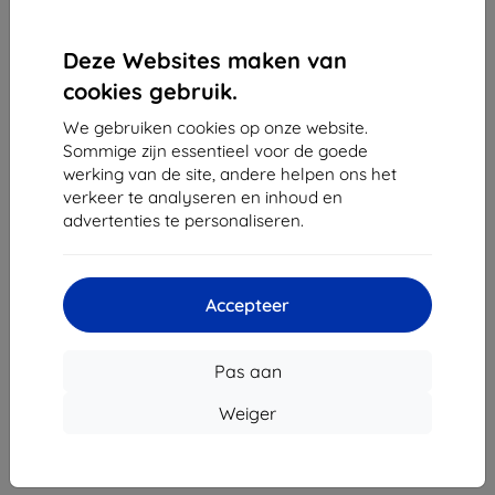
Deze Websites maken van
1
-
4
Van totaal
4
.
cookies gebruik.
«
1
»
We gebruiken cookies op onze website.
Sommige zijn essentieel voor de goede
werking van de site, andere helpen ons het
verkeer te analyseren en inhoud en
advertenties te personaliseren.
Shield-Sk s.r.o.
Accepteer
Ulica Rudolfa Mocka 3750/2A
841 04 Bratislava
Pas aan
Bedrijfsnummer:
46701494
BTW-nummer:
SK2023549671
Weiger
Contact