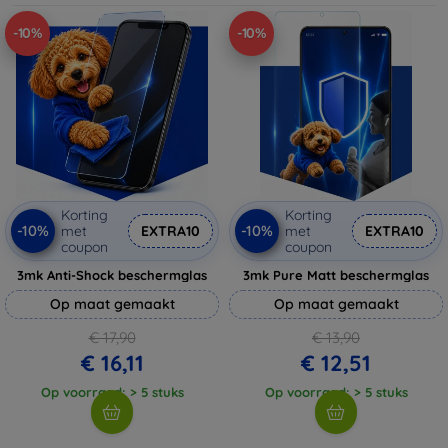
-10%
-10%
Korting
Korting
-10%
-10%
met
EXTRA10
met
EXTRA10
coupon
coupon
3mk Anti-Shock beschermglas
3mk Pure Matt beschermglas
Op maat gemaakt
Op maat gemaakt
€ 17,90
€ 13,90
€ 16,11
€ 12,51
Op voorraad: > 5 stuks
Op voorraad: > 5 stuks