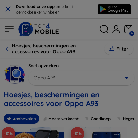
×
Download onze app
en u kunt
gemakkelijker winkelen!
0
Hoesjes, beschermingen en
Filter
accessoires voor Oppo A93
Snel opzoeken
Oppo A93
Hoesjes, beschermingen en
accessoires voor Oppo A93
Aanbevolen
Meest verkocht
Goedkoop
Hogere 
-10%
-10%