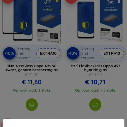
Korting
Korting
-10%
-10%
met
EXTRA10
met
EXTRA10
coupon
coupon
3MK NeoGlass Oppo A93 5G
3MK FlexibleGlass Oppo A93
zwart, gehard beschermglas
hybride glas
€ 21,90
€ 11,89
€ 11,60
€ 10,71
Op voorraad: 2 stuks
Op voorraad: > 5 stuks
-10%