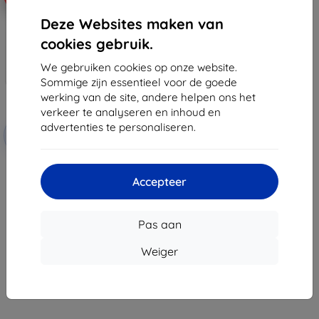
Deze Websites maken van
cookies gebruik.
We gebruiken cookies op onze website.
Sommige zijn essentieel voor de goede
werking van de site, andere helpen ons het
verkeer te analyseren en inhoud en
Korting
advertenties te personaliseren.
-10%
met
EXTRA10
coupon
3MK FlexibleGlass Lite Oppo A93
Hybrid Glass Lite
Accepteer
€ 9,90
€ 8,91
Pas aan
Op voorraad: 2 stuks
Weiger