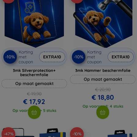
Korting
Korting
-10%
-10%
met
EXTRA10
met
EXTRA10
coupon
coupon
3mk Silverprotection+
3mk Hammer beschermfolie
beschermfolie
Op maat gemaakt
Op maat gemaakt
€ 20,90
€ 19,90
€ 18,80
€ 17,92
Op voorraad: 4 stuks
Op voorraad: > 5 stuks
-47%
-10%