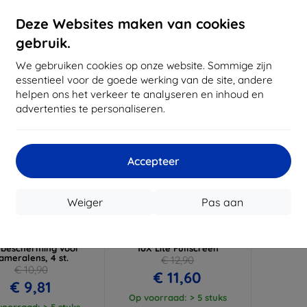
oorraad: > 5 stuks
Op voorraad: > 5 stuks
Op voor
Deze Websites maken van cookies
gebruik.
-10%
We gebruiken cookies op onze website. Sommige zijn
essentieel voor de goede werking van de site, andere
helpen ons het verkeer te analyseren en inhoud en
advertenties te personaliseren.
Accepteer
Korting
Korting
Weiger
Pas aan
%
-10%
met
EXTRA10
met
EXTRA10
coupon
coupon
ns Protect Honor 10X
3MK folie ARC+ FS Honor
e bescherming voor
10X Lite Fullscreen
ameralens, 4 st.
€ 12,90
€ 10,90
€ 11,60
€ 9,81
Op voorraad: > 5 stuks
oorraad: > 5 stuks