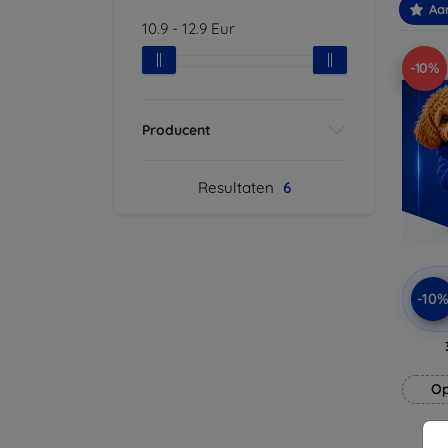
Aa
10.9
-
12.9
Eur
-10%
Producent
Resultaten
6
-10
Op