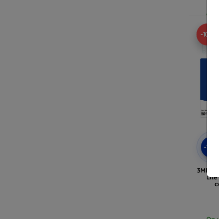
Op v
-10%
-10
3MK Le
Lit
c
Op v