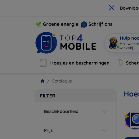
×
Downloa
Groene energie
Schrijf ons
Hulp no
Hoi, welko
Hoesjes en beschermingen
Sche
Catalogus
Hoes
FILTER
Beschikbaarheid
Prijs