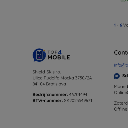
1
-
6
Va
Cont
info@t
Shield-Sk s.r.o.
Sc
Ulica Rudolfa Mocka 3750/2A
841 04 Bratislava
Maanda
Online
Bedrijfsnummer:
46701494
BTW-nummer:
SK2023549671
Zaterd
Offline