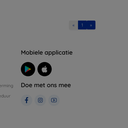
«
1
»
Mobiele applicatie
Doe met ons mee
erming
eduur