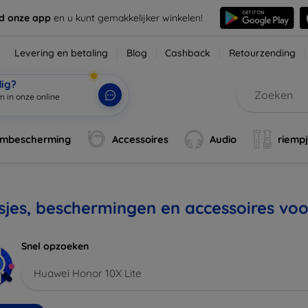
d onze app
en u kunt gemakkelijker winkelen!
Levering en betaling
Blog
Cashback
Retourzending
dig?
m in onze online w
|
rmbescherming
Accessoires
Audio
riemp
jes, beschermingen en accessoires voo
Snel opzoeken
Huawei Honor 10X Lite