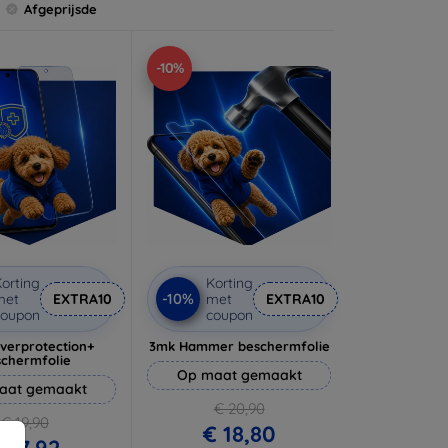
Afgeprijsde
-10%
orting
Korting
-10%
met
EXTRA10
met
EXTRA10
coupon
coupon
lverprotection+
3mk Hammer beschermfolie
schermfolie
Op maat gemaakt
aat gemaakt
€ 20,90
€ 19,90
€ 18,80
 17,92