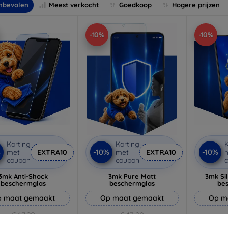
nbevolen
Meest verkocht
Goedkoop
Hogere prijzen
-10%
-10%
Korting
Korting
K
%
-10%
-10%
met
EXTRA10
met
EXTRA10
coupon
coupon
3mk Anti-Shock
3mk Pure Matt
3mk Si
beschermglas
beschermglas
be
 maat gemaakt
Op maat gemaakt
Op m
€ 17,90
€ 13,90
€ 16,11
€ 12,51
€