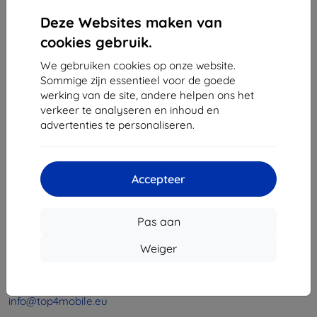
1
-
4
Van totaal
4
.
Deze Websites maken van
«
1
»
cookies gebruik.
We gebruiken cookies op onze website.
Sommige zijn essentieel voor de goede
werking van de site, andere helpen ons het
verkeer te analyseren en inhoud en
advertenties te personaliseren.
Shield-Sk s.r.o.
Ulica Rudolfa Mocka 3750/2A
Accepteer
841 04 Bratislava
Bedrijfsnummer:
46701494
Pas aan
BTW-nummer:
SK2023549671
Weiger
Contact
info@top4mobile.eu