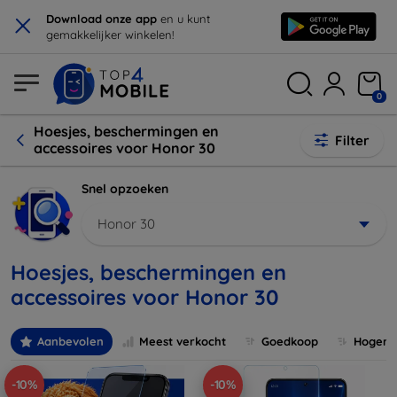
×
Download onze app
en u kunt
gemakkelijker winkelen!
0
Hoesjes, beschermingen en
Filter
accessoires voor Honor 30
Snel opzoeken
Honor 30
Hoesjes, beschermingen en
accessoires voor Honor 30
Aanbevolen
Meest verkocht
Goedkoop
Hogere 
-10%
-10%