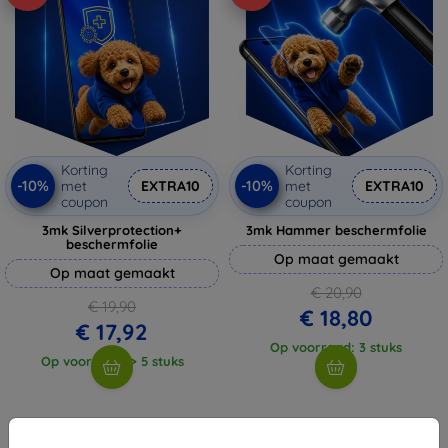
Korting
Korting
-10%
-10%
met
EXTRA10
met
EXTRA10
coupon
coupon
3mk Silverprotection+
3mk Hammer beschermfolie
beschermfolie
Op maat gemaakt
Op maat gemaakt
€ 20,90
€ 19,90
€ 18,80
€ 17,92
Op voorraad: 3 stuks
Op voorraad: > 5 stuks