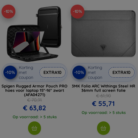
-10%
-10%
Korting
Korting
-10%
-10%
met
EXTRA10
met
EXTRA10
coupon
coupon
Spigen Rugged Armor Pouch PRO
3MK Folia ARC Withings Steel HR
hoes voor laptop 15"-16" zwart
36mm full screen folie
(AFA04271)
€ 61,90
€ 70,91
€ 55,71
€ 63,82
Op voorraad: > 5 stuks
Op voorraad: > 5 stuks