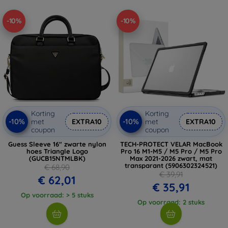
-10%
-10%
Korting
Korting
-10%
-10%
met
EXTRA10
met
EXTRA10
coupon
coupon
Guess Sleeve 16" zwarte nylon
TECH-PROTECT VELAR MacBook
hoes Triangle Logo
Pro 16 M1-M5 / M5 Pro / M5 Pro
(GUCB15NTMLBK)
Max 2021-2026 zwart, mat
transparant (5906302324521)
€ 68,90
€ 39,91
€ 62,01
€ 35,91
Op voorraad: > 5 stuks
Op voorraad: 2 stuks