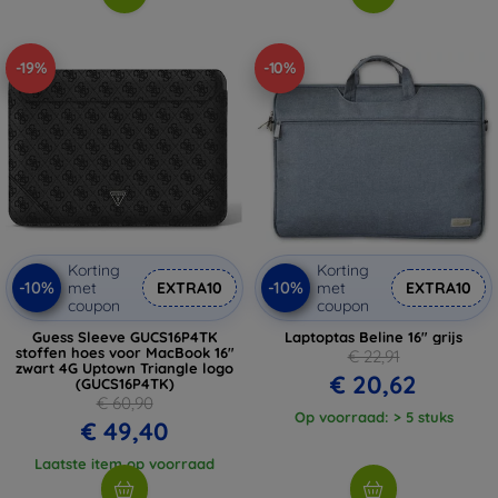
-19%
-10%
Korting
Korting
-10%
-10%
met
EXTRA10
met
EXTRA10
coupon
coupon
Guess Sleeve GUCS16P4TK
Laptoptas Beline 16" grijs
stoffen hoes voor MacBook 16"
€ 22,91
zwart 4G Uptown Triangle logo
€ 20,62
(GUCS16P4TK)
€ 60,90
Op voorraad: > 5 stuks
€ 49,40
Laatste item op voorraad