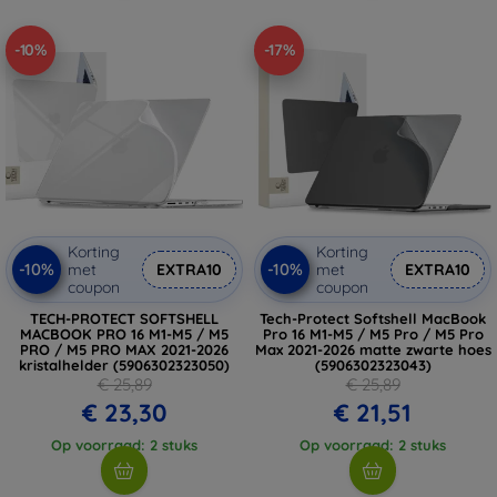
-10%
-17%
Korting
Korting
-10%
-10%
met
EXTRA10
met
EXTRA10
coupon
coupon
TECH-PROTECT SOFTSHELL
Tech-Protect Softshell MacBook
MACBOOK PRO 16 M1-M5 / M5
Pro 16 M1-M5 / M5 Pro / M5 Pro
PRO / M5 PRO MAX 2021-2026
Max 2021-2026 matte zwarte hoes
kristalhelder (5906302323050)
(5906302323043)
€ 25,89
€ 25,89
€ 23,30
€ 21,51
Op voorraad: 2 stuks
Op voorraad: 2 stuks