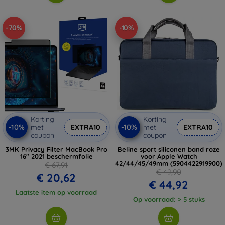
-70%
-10%
Korting
Korting
-10%
-10%
met
EXTRA10
met
EXTRA10
coupon
coupon
3MK Privacy Filter MacBook Pro
Beline sport siliconen band roze
16" 2021 beschermfolie
voor Apple Watch
42/44/45/49mm (5904422919900)
€ 67,91
€ 49,90
€ 20,62
€ 44,92
Laatste item op voorraad
Op voorraad: > 5 stuks