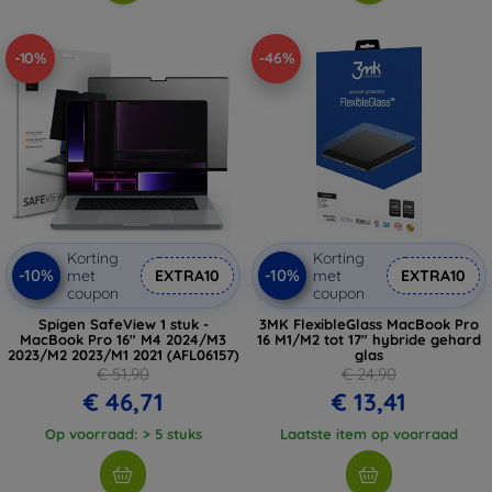
-10%
-46%
Korting
Korting
-10%
-10%
met
EXTRA10
met
EXTRA10
coupon
coupon
Spigen SafeView 1 stuk -
3MK FlexibleGlass MacBook Pro
MacBook Pro 16" M4 2024/M3
16 M1/M2 tot 17" hybride gehard
2023/M2 2023/M1 2021 (AFL06157)
glas
€ 51,90
€ 24,90
€ 46,71
€ 13,41
Op voorraad: > 5 stuks
Laatste item op voorraad