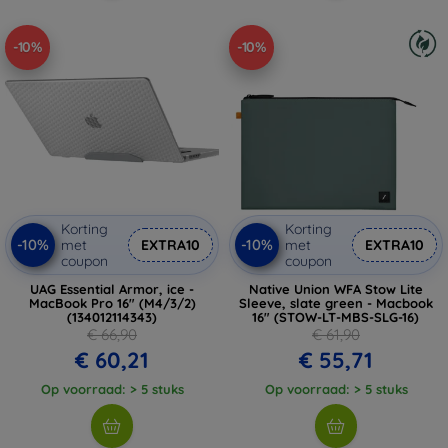
-10%
-10%
Korting
Korting
-10%
-10%
met
EXTRA10
met
EXTRA10
coupon
coupon
UAG Essential Armor, ice -
Native Union WFA Stow Lite
MacBook Pro 16" (M4/3/2)
Sleeve, slate green - Macbook
(134012114343)
16" (STOW-LT-MBS-SLG-16)
€ 66,90
€ 61,90
€ 60,21
€ 55,71
Op voorraad: > 5 stuks
Op voorraad: > 5 stuks