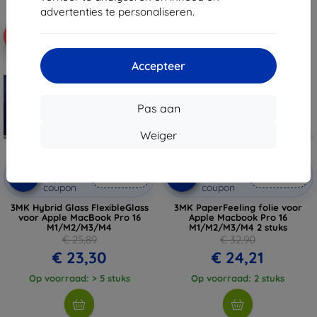
advertenties te personaliseren.
-10%
-26%
Accepteer
Pas aan
Weiger
Korting
Korting
-10%
-10%
met
EXTRA10
met
EXTRA10
coupon
coupon
3MK Hybrid Glass FlexibleGlass
3MK PaperFeeling folie voor
voor Apple MacBook Pro 16
Apple Macbook Pro 16
M1/M2/M3/M4
M1/M2/M3/M4 2 stuks
€ 25,89
€ 32,90
€ 23,30
€ 24,21
Op voorraad: > 5 stuks
Op voorraad: 2 stuks