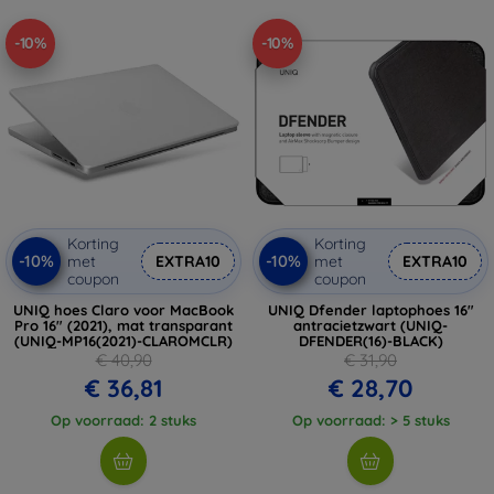
-10%
-10%
Korting
Korting
-10%
-10%
met
EXTRA10
met
EXTRA10
coupon
coupon
UNIQ hoes Claro voor MacBook
UNIQ Dfender laptophoes 16"
Pro 16" (2021), mat transparant
antracietzwart (UNIQ-
(UNIQ-MP16(2021)-CLAROMCLR)
DFENDER(16)-BLACK)
€ 40,90
€ 31,90
€ 36,81
€ 28,70
Op voorraad: 2 stuks
Op voorraad: > 5 stuks