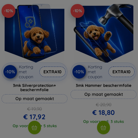
-10%
-10%
Korting
Korting
-10%
-10%
met
EXTRA10
met
EXTRA10
coupon
coupon
3mk Silverprotection+
3mk Hammer beschermfolie
beschermfolie
Op maat gemaakt
Op maat gemaakt
€ 20,90
€ 19,90
€ 18,80
€ 17,92
Op voorraad: 3 stuks
Op voorraad: > 5 stuks