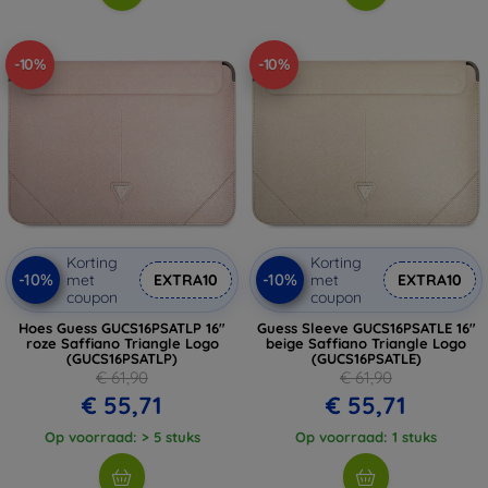
-10%
-10%
Korting
Korting
-10%
-10%
met
EXTRA10
met
EXTRA10
coupon
coupon
Hoes Guess GUCS16PSATLP 16"
Guess Sleeve GUCS16PSATLE 16"
roze Saffiano Triangle Logo
beige Saffiano Triangle Logo
(GUCS16PSATLP)
(GUCS16PSATLE)
€ 61,90
€ 61,90
€ 55,71
€ 55,71
Op voorraad: > 5 stuks
Op voorraad: 1 stuks