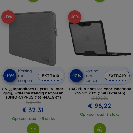
-10%
-10%
Korting
Korting
-10%
-10%
met
EXTRA10
met
EXTRA10
coupon
coupon
UNIQ laptophoes Cyprus 16" marl
UAG Plyo hoes ice voor MacBook
gray, waterbestendig neopreen
Pro 16" 2021 (134003114343)
(UNIQ-CYPRUS (16) -MALGRY)
€ 106,90
€ 35,90
€ 96,22
€ 32,31
Op voorraad: 3 stuks
Op voorraad: > 5 stuks