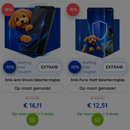
-10%
-10%
Korting
Korting
-10%
-10%
met
EXTRA10
met
EXTRA10
coupon
coupon
3mk Anti-Shock beschermglas
3mk Pure Matt beschermglas
Op maat gemaakt
Op maat gemaakt
€ 17,90
€ 13,90
€ 16,11
€ 12,51
Op voorraad: > 5 stuks
Op voorraad: > 5 stuks