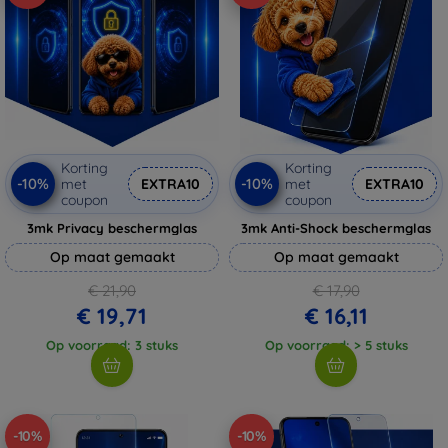
Korting
Korting
-10%
-10%
met
EXTRA10
met
EXTRA10
coupon
coupon
3mk Privacy beschermglas
3mk Anti-Shock beschermglas
Op maat gemaakt
Op maat gemaakt
€ 21,90
€ 17,90
€ 19,71
€ 16,11
Op voorraad: 3 stuks
Op voorraad: > 5 stuks
-10%
-10%