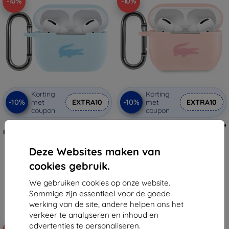
-10%
-10%
Korting
Korting
-10%
-10%
met
EXTRA10
met
EXTRA10
coupon
coupon
Lacoste Glanzende Siliconen
Lacoste Liquid Silicone glanzende
Hoes met Logo Print voor AirPods
logo hoes voor AirPods Pro roze
Pro Blauw (LCAPSLB)
(LCAPSI)
€ 29,90
€ 29,90
Deze Websites maken van
€ 26,91
€ 26,91
cookies gebruik.
Op voorraad: 1 stuks
Op voorraad: 3 stuks
We gebruiken cookies op onze website.
Sommige zijn essentieel voor de goede
werking van de site, andere helpen ons het
verkeer te analyseren en inhoud en
advertenties te personaliseren.