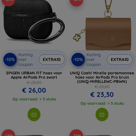
Korting
Korting
-10%
-10%
met
EXTRA10
met
EXTRA10
coupon
coupon
SPIGEN URBAN FIT hoes voor
UNIQ Coehl Mirelle portemonnee
Apple AirPods Pro zwart
hoes voor AirPods Pro bruin
(UNIQ-MIRELLEWC-PBWN)
€ 28,89
€ 25,89
€ 26,00
€ 23,30
Op voorraad: > 5 stuks
Op voorraad: > 5 stuks