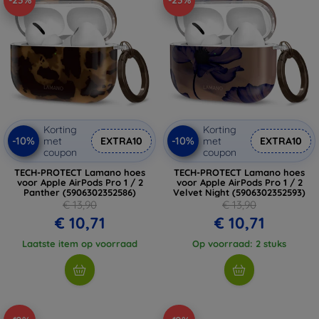
-23%
-23%
Korting
Korting
-10%
-10%
met
EXTRA10
met
EXTRA10
coupon
coupon
TECH-PROTECT Lamano hoes
TECH-PROTECT Lamano hoes
voor Apple AirPods Pro 1 / 2
voor Apple AirPods Pro 1 / 2
Panther (5906302352586)
Velvet Night (5906302352593)
€ 13,90
€ 13,90
€ 10,71
€ 10,71
Laatste item op voorraad
Op voorraad: 2 stuks