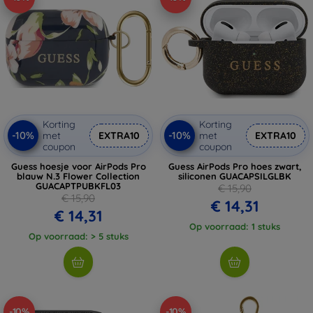
Korting
Korting
-10%
-10%
met
EXTRA10
met
EXTRA10
coupon
coupon
Guess hoesje voor AirPods Pro
Guess AirPods Pro hoes zwart,
blauw N.3 Flower Collection
siliconen GUACAPSILGLBK
GUACAPTPUBKFL03
€ 15,90
€ 15,90
€ 14,31
€ 14,31
Op voorraad: 1 stuks
Op voorraad: > 5 stuks
-10%
-10%