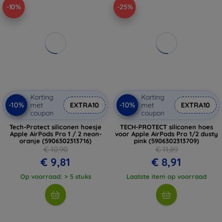
-10%
-25%
Korting
Korting
-10%
-10%
met
EXTRA10
met
EXTRA10
coupon
coupon
Tech-Protect siliconen hoesje
TECH-PROTECT siliconen hoes
Apple AirPods Pro 1 / 2 neon-
voor Apple AirPods Pro 1/2 dusty
oranje (5906302313716)
pink (5906302313709)
€ 10,90
€ 11,89
€ 9,81
€ 8,91
Op voorraad: > 5 stuks
Laatste item op voorraad