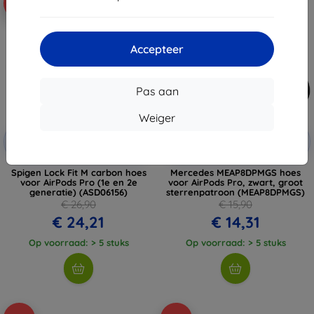
-10%
-10%
Accepteer
Pas aan
Weiger
Korting
Korting
-10%
-10%
met
EXTRA10
met
EXTRA10
coupon
coupon
Spigen Lock Fit M carbon hoes
Mercedes MEAP8DPMGS hoes
voor AirPods Pro (1e en 2e
voor AirPods Pro, zwart, groot
generatie) (ASD06156)
sterrenpatroon (MEAP8DPMGS)
€ 26,90
€ 15,90
€ 24,21
€ 14,31
Op voorraad: > 5 stuks
Op voorraad: > 5 stuks