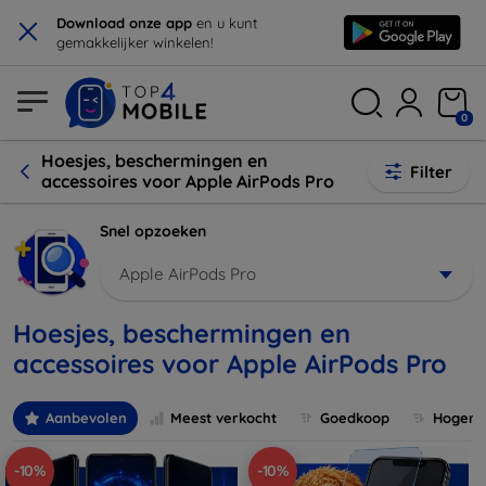
×
Download onze app
en u kunt
gemakkelijker winkelen!
0
Hoesjes, beschermingen en
Filter
accessoires voor Apple AirPods Pro
Snel opzoeken
Apple AirPods Pro
Hoesjes, beschermingen en
accessoires voor Apple AirPods Pro
Aanbevolen
Meest verkocht
Goedkoop
Hogere 
-10%
-10%