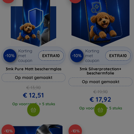
Korting
Korting
-10%
-10%
met
EXTRA10
met
EXTRA10
coupon
coupon
3mk Pure Matt beschermglas
3mk Silverprotection+
beschermfolie
Op maat gemaakt
Op maat gemaakt
€ 13,90
€ 19,90
€ 12,51
€ 17,92
Op voorraad: > 5 stuks
Op voorraad: > 5 stuks
-10%
-10%