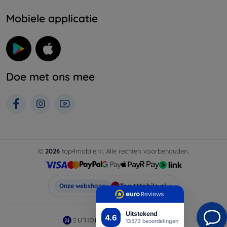
Mobiele applicatie
Doe met ons mee
©
2026
top4mobile.nl. Alle rechten voorbehouden.
Top4Mobile.nl
Onze webshops
Uitstekend
4.6
AI powered by
Eurion
13573 beoordelingen