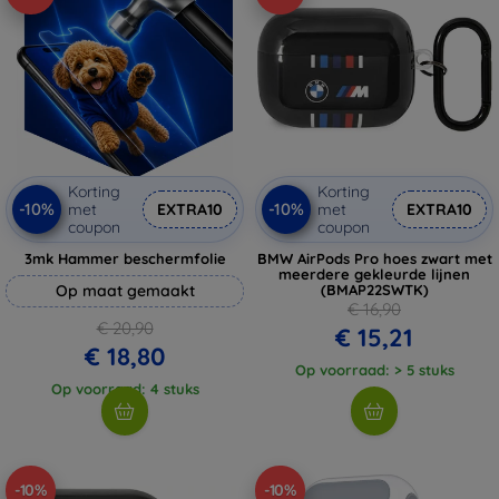
Korting
Korting
-10%
-10%
met
EXTRA10
met
EXTRA10
coupon
coupon
3mk Hammer beschermfolie
BMW AirPods Pro hoes zwart met
meerdere gekleurde lijnen
Op maat gemaakt
(BMAP22SWTK)
€ 16,90
€ 20,90
€ 15,21
€ 18,80
Op voorraad: > 5 stuks
Op voorraad: 4 stuks
-10%
-10%