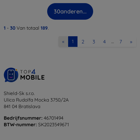
30
anderen...
1
-
30
Van totaal
189
.
2
3
4
7
»
«
1
…
Shield-Sk s.r.o.
Ulica Rudolfa Mocka 3750/2A
841 04 Bratislava
Bedrijfsnummer:
46701494
BTW-nummer:
SK2023549671