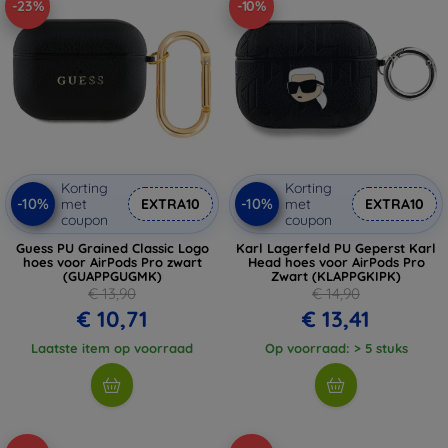
-23%
-10%
Korting
Korting
-10%
-10%
met
EXTRA10
met
EXTRA10
coupon
coupon
Guess PU Grained Classic Logo
Karl Lagerfeld PU Geperst Karl
hoes voor AirPods Pro zwart
Head hoes voor AirPods Pro
(GUAPPGUGMK)
Zwart (KLAPPGKIPK)
€ 13,90
€ 14,90
€ 10,71
€ 13,41
Laatste item op voorraad
Op voorraad: > 5 stuks