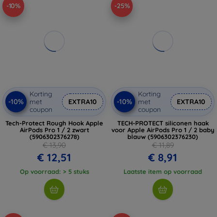
-10%
-25%
Korting
Korting
-10%
-10%
met
EXTRA10
met
EXTRA10
coupon
coupon
Tech-Protect Rough Hook Apple
TECH-PROTECT siliconen haak
AirPods Pro 1 / 2 zwart
voor Apple AirPods Pro 1 / 2 baby
(5906302376278)
blauw (5906302376230)
€ 13,90
€ 11,89
€ 12,51
€ 8,91
Op voorraad: > 5 stuks
Laatste item op voorraad