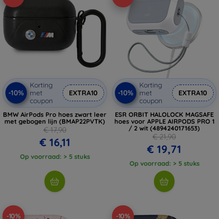
Korting
Korting
-10%
-10%
met
EXTRA10
met
EXTRA10
coupon
coupon
BMW AirPods Pro hoes zwart leer
ESR ORBIT HALOLOCK MAGSAFE
met gebogen lijn (BMAP22PVTK)
hoes voor APPLE AIRPODS PRO 1
/ 2 wit (4894240171653)
€ 17,90
€ 21,90
€ 16,11
€ 19,71
Op voorraad: > 5 stuks
Op voorraad: > 5 stuks
-10%
-10%