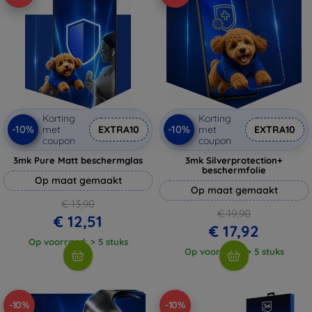
Korting
Korting
-10%
-10%
met
EXTRA10
met
EXTRA10
coupon
coupon
3mk Pure Matt beschermglas
3mk Silverprotection+
beschermfolie
Op maat gemaakt
Op maat gemaakt
€ 13,90
€ 19,90
€ 12,51
€ 17,92
Op voorraad: > 5 stuks
Op voorraad: > 5 stuks
-10%
-10%