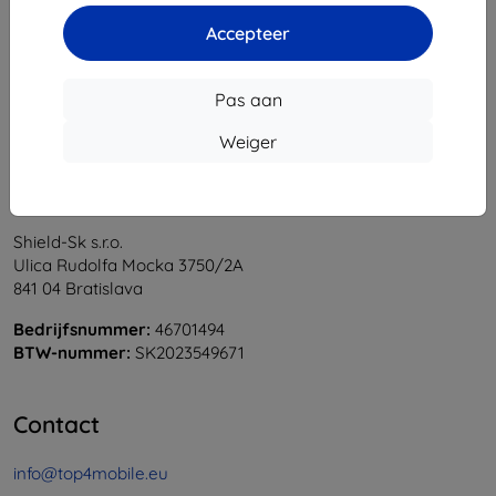
1
-
6
Van totaal
6
.
Accepteer
«
1
»
Pas aan
Weiger
Shield-Sk s.r.o.
Ulica Rudolfa Mocka 3750/2A
841 04 Bratislava
Bedrijfsnummer:
46701494
BTW-nummer:
SK2023549671
Contact
info@top4mobile.eu