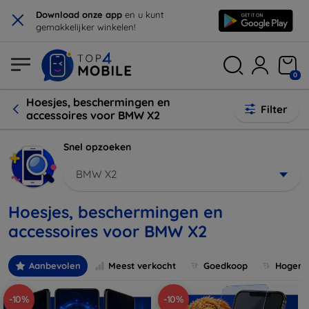
×
Download onze app
en u kunt
gemakkelijker winkelen!
0
Hoesjes, beschermingen en
Filter
accessoires voor BMW X2
Snel opzoeken
BMW X2
Hoesjes, beschermingen en
accessoires voor BMW X2
Aanbevolen
Meest verkocht
Goedkoop
Hogere 
-10%
-10%