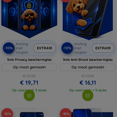
Korting
Korting
-10%
-10%
met
EXTRA10
met
EXTRA10
coupon
coupon
3mk Privacy beschermglas
3mk Anti-Shock beschermglas
Op maat gemaakt
Op maat gemaakt
€ 21,90
€ 17,90
€ 19,71
€ 16,11
Op voorraad: 3 stuks
Op voorraad: > 5 stuks
-10%
-10%