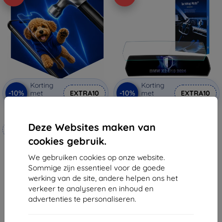
Korting
Korting
-10%
-10%
met
EXTRA10
met
EXTRA10
coupon
coupon
3mk Hammer beschermfolie
3mk TechWrap Mat
Beschermfolie voor Midden
Deze Websites maken van
Op maat gemaakt
Scherm BMW X2 U10 2024-
€ 48,90
cookies gebruik.
€ 20,90
€ 44,01
€ 18,80
We gebruiken cookies op onze website.
Op voorraad: > 5 stuks
Sommige zijn essentieel voor de goede
Op voorraad: 4 stuks
werking van de site, andere helpen ons het
verkeer te analyseren en inhoud en
advertenties te personaliseren.