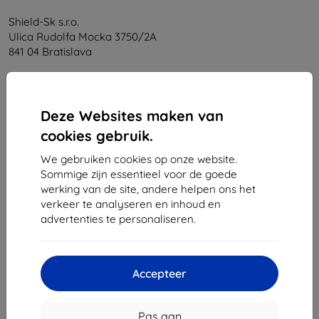
Shield-Sk s.r.o.
Ulica Rudolfa Mocka 3750/2A
841 04 Bratislava
Bedrijfsnummer:
46701494
BTW-nummer:
SK2023549671
Deze Websites maken van
cookies gebruik.
Contact
We gebruiken cookies op onze website.
info@top4mobile.eu
Sommige zijn essentieel voor de goede
werking van de site, andere helpen ons het
Schrijf ons
verkeer te analyseren en inhoud en
advertenties te personaliseren.
Maandag tot vrijdag:
Online
8:00 - 16:00
Zaterdag en zondag:
Accepteer
Offline
Pas aan