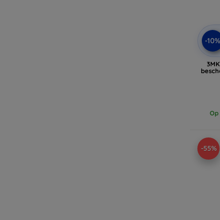
-10
3MK 
besch
Op 
-55%