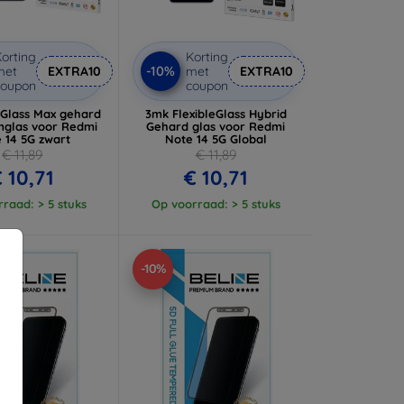
orting
Korting
-10%
met
EXTRA10
met
EXTRA10
coupon
coupon
Glass Max gehard
3mk FlexibleGlass Hybrid
glas voor Redmi
Gehard glas voor Redmi
 14 5G zwart
Note 14 5G Global
€ 11,89
€ 11,89
 10,71
€ 10,71
raad: > 5 stuks
Op voorraad: > 5 stuks
-10%