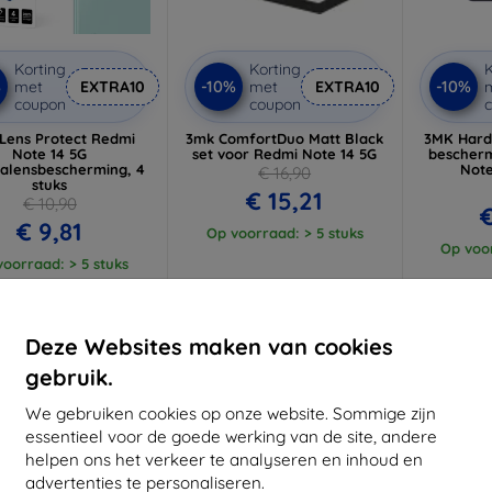
Korting
Korting
K
%
-10%
-10%
met
EXTRA10
met
EXTRA10
coupon
coupon
Lens Protect Redmi
3mk ComfortDuo Matt Black
3MK Hard
Note 14 5G
set voor Redmi Note 14 5G
bescherm
alensbescherming, 4
Note
€ 16,90
stuks
€ 15,21
€ 10,90
€
€ 9,81
Op voorraad: > 5 stuks
Op voor
oorraad: > 5 stuks
-10%
-10%
Deze Websites maken van cookies
gebruik.
We gebruiken cookies op onze website. Sommige zijn
essentieel voor de goede werking van de site, andere
helpen ons het verkeer te analyseren en inhoud en
advertenties te personaliseren.