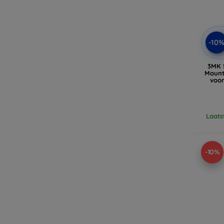
-10
3MK 
Mount
voo
Laats
-10%