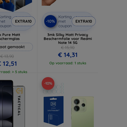
orting
Korting
-10%
met
EXTRA10
met
EXTRA10
coupon
coupon
 Pure Matt
3mk Silky Matt Privacy
schermglas
Beschermfolie voor Redmi
Note 14 5G
aat gemaakt
€ 15,90
€ 14,31
€ 13,90
 12,51
Op voorraad: 1 stuks
raad: > 5 stuks
-10%