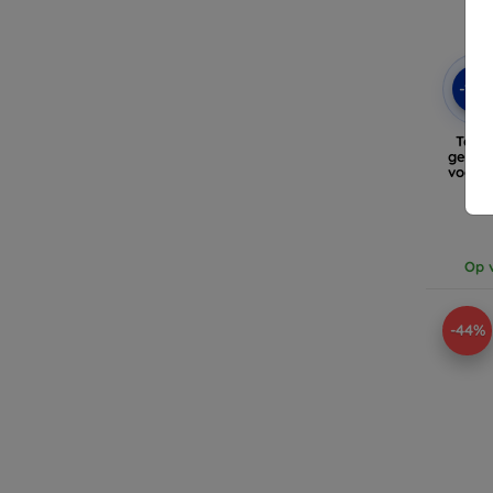
-10
Tacti
gehar
voor 
5G 
Op v
-44%