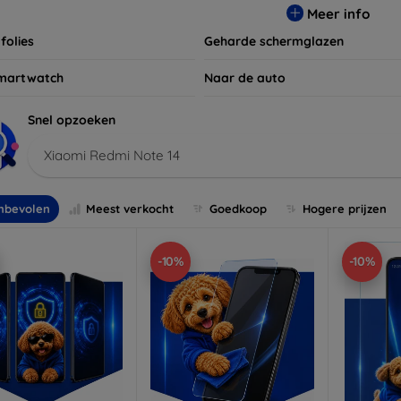
Meer info
folies
Geharde schermglazen
martwatch
Naar de auto
Snel opzoeken
Xiaomi Redmi Note 14
nbevolen
Meest verkocht
Goedkoop
Hogere prijzen
-10%
-10%