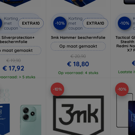
Korting
Korting
K
%
-10%
-10%
met
EXTRA10
met
EXTRA10
coupon
coupon
 Silverprotection+
3mk Hammer beschermfolie
Tactical G
beschermfolie
Stealth
Op maat gemaakt
Redmi No
 maat gemaakt
X7 
(5
€ 20,90
€ 19,90
€
€ 18,80
€ 17,92
Laatste 
Op voorraad: 4 stuks
oorraad: > 5 stuks
-10%
-10%