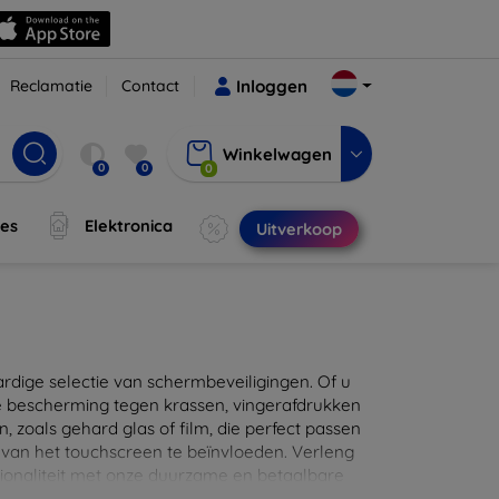
Reclamatie
Contact
Inloggen
Winkelwagen
0
0
0
jes
Elektronica
Uitverkoop
ige selectie van schermbeveiligingen. Of u
e bescherming tegen krassen, vingerafdrukken
en, zoals gehard glas of film, die perfect passen
 van het touchscreen te beïnvloeden. Verleng
ionaliteit met onze duurzame en betaalbare
d de perfecte bescherming voor uw apparaat!