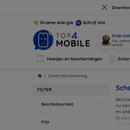
×
Downloa
Groene energie
Schrijf ons
Hulp no
Ik be
|
Hoesjes en beschermingen
Sche
Schermbescherming
Sch
FILTER
Besche
Beschikbaarheid
nu een
en ande
bij uw
Prijs
de lev
scherm