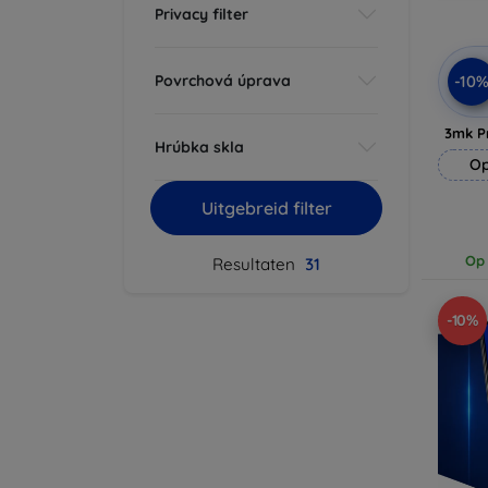
Privacy filter
Povrchová úprava
-10
3mk P
Hrúbka skla
Op
Uitgebreid filter
Op 
Resultaten
31
-10%