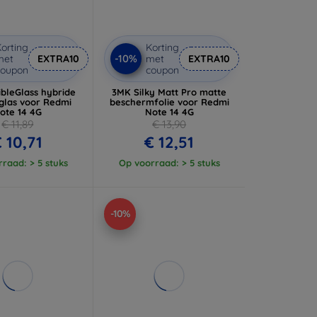
orting
Korting
-10%
met
EXTRA10
met
EXTRA10
coupon
coupon
ibleGlass hybride
3MK Silky Matt Pro matte
glas voor Redmi
beschermfolie voor Redmi
ote 14 4G
Note 14 4G
€ 11,89
€ 13,90
 10,71
€ 12,51
raad: > 5 stuks
Op voorraad: > 5 stuks
-10%