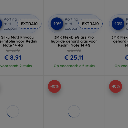
Korting
Korting
K
%
-10%
-10%
met
EXTRA10
met
EXTRA10
coupon
coupon
Silky Matt Privacy
3MK FlexibleGlass Pro
3MK Flex
ermfolie voor Redmi
hybride gehard glas voor
gehard 
Note 14 4G
Redmi Note 14 4G
N
€ 15,90
€ 27,90
€ 8,91
€ 25,11
€
voorraad: 2 stuks
Op voorraad: > 5 stuks
Op voor
-10%
-10%