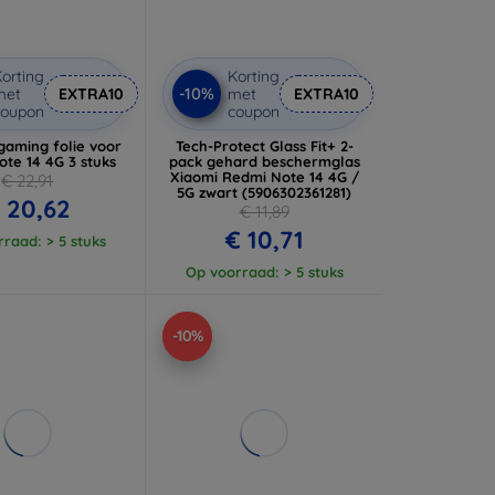
orting
Korting
-10%
met
EXTRA10
met
EXTRA10
coupon
coupon
gaming folie voor
Tech-Protect Glass Fit+ 2-
te 14 4G 3 stuks
pack gehard beschermglas
Xiaomi Redmi Note 14 4G /
€ 22,91
5G zwart (5906302361281)
 20,62
€ 11,89
€ 10,71
raad: > 5 stuks
Op voorraad: > 5 stuks
-10%