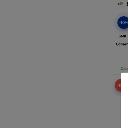
-10
3MK 
Camer
Op v
-10%