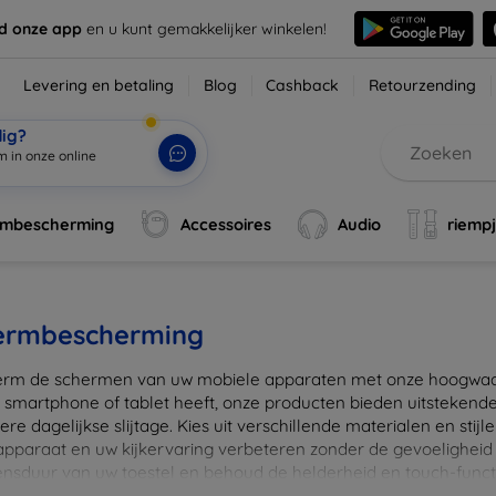
d onze app
en u kunt gemakkelijker winkelen!
Levering en betaling
Blog
Cashback
Retourzending
dig?
rmbescherming
Accessoires
Audio
riemp
ermbescherming
rm de schermen van uw mobiele apparaten met onze hoogwaard
 smartphone of tablet heeft, onze producten bieden uitstekend
re dagelijkse slijtage. Kies uit verschillende materialen en stijl
 apparaat en uw kijkervaring verbeteren zonder de gevoeligheid
ensduur van uw toestel en behoud de helderheid en touch-funct
beschermers. Ontdek vandaag nog onze brede collectie en vin