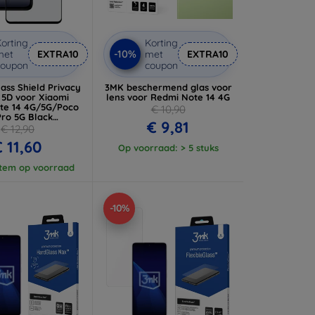
orting
Korting
-10%
met
EXTRA10
met
EXTRA10
coupon
coupon
lass Shield Privacy
3MK beschermend glas voor
 5D voor Xiaomi
lens voor Redmi Note 14 4G
te 14 4G/5G/Poco
€ 10,90
Pro 5G Black
€ 9,81
7983127214)
€ 12,90
 11,60
Op voorraad: > 5 stuks
item op voorraad
-10%