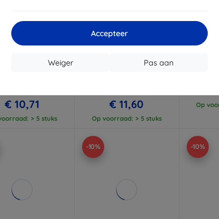
Korting
Korting
K
Accepteer
%
-10%
-10%
met
EXTRA10
met
EXTRA10
coupon
coupon
Weiger
Pas aan
cal Glass Shield 2.5D
Tactical Glass Shield 5D
Beline 5D
d glas beschermfolie
gehard glas beschermfolie
Redm
Xiaomi Redmi Note 14
voor Xiaomi Redmi Note 14
Clear (57983124119)
5G zwart (57983124112)
€ 11,89
€ 12,90
€ 10,71
€ 11,60
Op voor
oorraad: > 5 stuks
Op voorraad: > 5 stuks
-10%
-10%