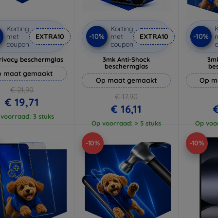
Korting
Korting
K
%
-10%
-10%
met
EXTRA10
met
EXTRA10
coupon
coupon
rivacy beschermglas
3mk Anti-Shock
3mk
beschermglas
be
 maat gemaakt
Op maat gemaakt
Op m
€ 21,90
€ 17,90
€ 19,71
€ 16,11
€
voorraad: 3 stuks
Op voorraad: > 5 stuks
Op voor
-10%
-10%