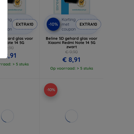
orting
Korting
-10%
met
EXTRA10
met
EXTRA10
coupon
coupon
 gehard glas voor
Beline 5D gehard glas voor
i Note 14 5G
Xiaomi Redmi Note 14 5G
zwart
€ 9,90
€ 9,90
€ 8,91
€ 8,91
raad: > 5 stuks
Op voorraad: > 5 stuks
-10%