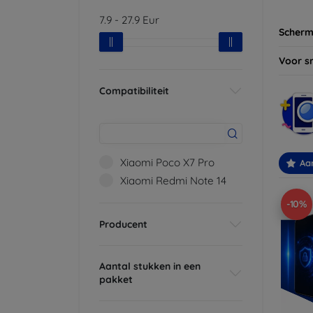
7.9
-
27.9
Eur
Scherm
Voor s
Compatibiliteit
Xiaomi Poco X7 Pro
Aa
Xiaomi Redmi Note 14
-10%
Producent
Aantal stukken in een
pakket