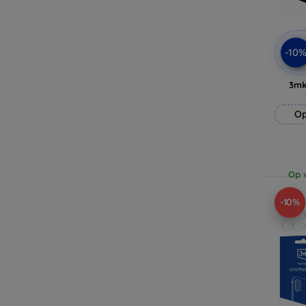
-10
3mk
Op
Op v
-10%