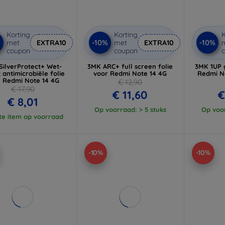
Korting
Korting
K
%
-10%
-10%
met
EXTRA10
met
EXTRA10
coupon
coupon
SilverProtect+ Wet-
3MK ARC+ full screen folie
3MK 1UP 
 antimicrobiële folie
voor Redmi Note 14 4G
Redmi No
r Redmi Note 14 4G
€ 12,90
€ 17,90
€ 11,60
€
€ 8,01
Op voorraad: > 5 stuks
Op voor
te item op voorraad
-10%
-10%