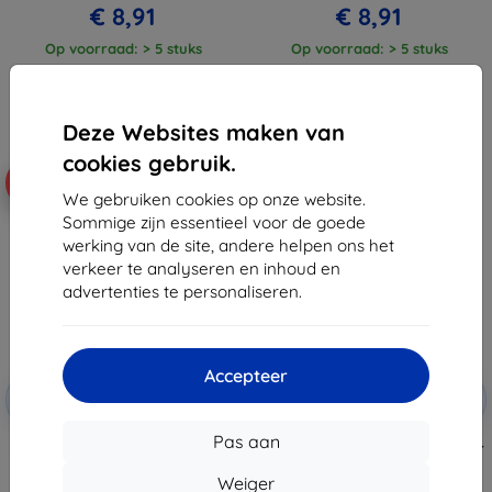
€ 8,91
€ 8,91
Op voorraad: > 5 stuks
Op voorraad: > 5 stuks
Deze Websites maken van
cookies gebruik.
-10%
-10%
We gebruiken cookies op onze website.
Sommige zijn essentieel voor de goede
werking van de site, andere helpen ons het
verkeer te analyseren en inhoud en
advertenties te personaliseren.
Accepteer
Korting
Korting
-10%
-10%
met
EXTRA10
met
EXTRA10
coupon
coupon
Pas aan
Beline siliconen hoes voor Honor
Beline siliconen hoes voor Honor
Magic6 Lite, rood
Magic6 Lite, zwart
Weiger
€ 9,90
€ 9,90