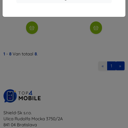
€ 8,91
€ 8,91
Op voorraad: > 5 stuks
Op voorraad: > 5 stuks
1
-
8
Van totaal
8
.
«
1
»
Shield-Sk s.r.o.
Ulica Rudolfa Mocka 3750/2A
841 04 Bratislava