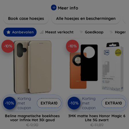
Onze producten zijn ontworpen om uw apparaten te
beschermen tegen krassen, vallen en dagelijkse slijtage,
Meer info
terwijl ze er tegelijkertijd geweldig uitzien.
Book case hoesjes
Alle hoesjes en beschermingen
Ontdek onze variëteit aan materialen, van duurzaam
kunststof tot luxe leer, en kies de perfecte match voor uw
Aanbevolen
Meest verkocht
Goedkoop
Hogere 
stijl. Vergeet niet om ook naar onze schermbeschermers en
andere accessoires te kijken voor een complete
-10%
-10%
bescherming van uw apparaten. Shop nu en geef uw
apparaat de bescherming die het verdient!
Korting
Korting
-10%
-10%
met
EXTRA10
met
EXTRA10
coupon
coupon
Beline magnetische boekhoes
3MK matte hoes Honor Magic 6
voor Infinix Hot 30i goud
Lite 5G zwart
€ 9,90
€ 11,89