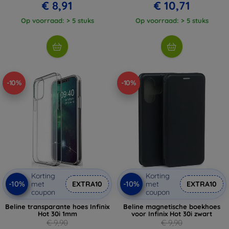
€ 8,91
€ 10,71
Op voorraad: > 5 stuks
Op voorraad: > 5 stuks
-10%
-10%
Korting
Korting
-10%
-10%
met
EXTRA10
met
EXTRA10
coupon
coupon
Beline transparante hoes Infinix
Beline magnetische boekhoes
Hot 30i 1mm
voor Infinix Hot 30i zwart
€ 9,90
€ 9,90