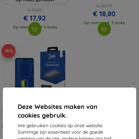
€ 20,90
€ 19,90
€ 18,80
€ 17,92
Op voorraad: 3 stuks
Op voorraad: > 5 stuks
-10%
Deze Websites maken van
Korting
-10%
met
EXTRA10
cookies gebruik.
coupon
We gebruiken cookies op onze website.
3MK FlexibleGlass Huawei Y7 2019
hybride glas
Sommige zijn essentieel voor de goede
€ 11,89
werking van de site, andere helpen ons het