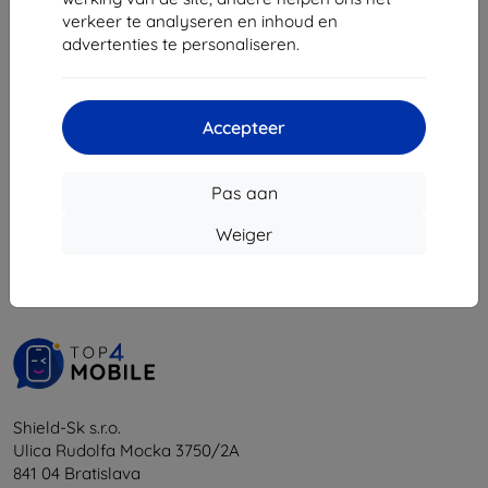
€ 10,71
verkeer te analyseren en inhoud en
advertenties te personaliseren.
Op voorraad: > 5 stuks
Accepteer
Pas aan
1
-
5
Van totaal
5
.
Weiger
«
1
»
Shield-Sk s.r.o.
Ulica Rudolfa Mocka 3750/2A
841 04 Bratislava