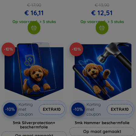
€ 17,90
€ 13,90
€ 16,11
€ 12,51
Op voorraad: > 5 stuks
Op voorraad: > 5 stuks
-10%
-10%
Korting
Korting
-10%
-10%
met
EXTRA10
met
EXTRA10
coupon
coupon
3mk Silverprotection+
3mk Hammer beschermfolie
beschermfolie
Op maat gemaakt
Op maat gemaakt