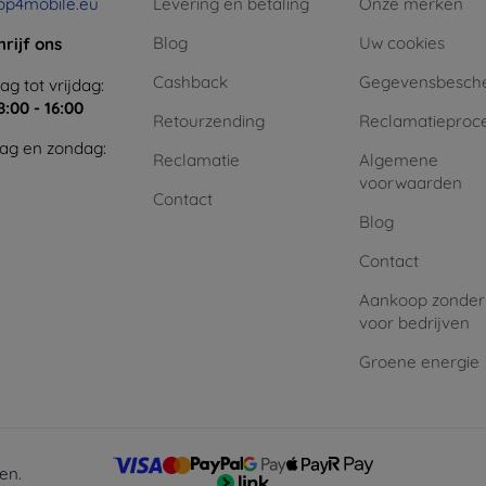
op4mobile.eu
Levering en betaling
Onze merken
Blog
Uw cookies
hrijf ons
Cashback
Gegevensbesch
g tot vrijdag:
8:00 - 16:00
Retourzending
Reclamatieproc
ag en zondag:
Reclamatie
Algemene
voorwaarden
Contact
Blog
Contact
Aankoop zonder
voor bedrijven
Groene energie
en.