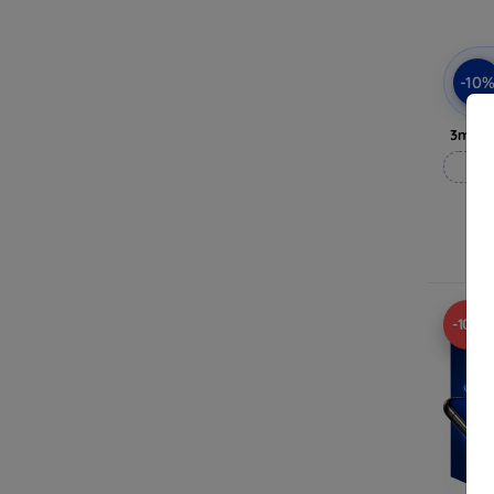
-10
3mk P
Op
Op 
-10%