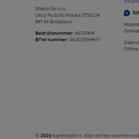
info@t
Shield-Sk s.r.o.
Sc
Ulica Rudolfa Mocka 3750/2A
841 04 Bratislava
Maanda
Online
Bedrijfsnummer:
46701494
BTW-nummer:
SK2023549671
Zaterd
Offline
©
2026
top4mobile.nl. Alle rechten voorbehoud