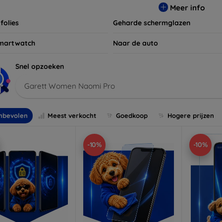
Meer info
folies
Geharde schermglazen
martwatch
Naar de auto
Snel opzoeken
Garett Women Naomi Pro
nbevolen
Meest verkocht
Goedkoop
Hogere prijzen
-10%
-10%