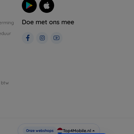
Doe met ons mee
erming
eduur
 btw
Top4Mobile.nl
Onze webshops