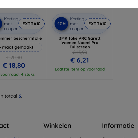
Korting
Korting
%
-10%
met
EXTRA10
met
EXTRA10
coupon
coupon
ammer beschermfolie
3MK folie ARC Garett
Women Naomi Pro
 maat gemaakt
Fullscreen
€ 13,90
€ 20,90
€ 6,21
€ 18,80
Laatste item op voorraad
voorraad: 4 stuks
n totaal
6
.
act
Winkelen
Informatie