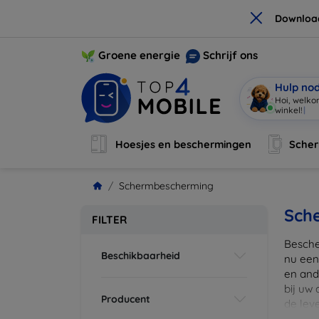
×
Downloa
Groene energie
Schrijf ons
Hulp no
Hoi, welko
Hoesjes en beschermingen
Sche
Schermbescherming
Sch
FILTER
Besche
Beschikbaarheid
nu een
en ande
bij uw
Producent
de lev
scherm