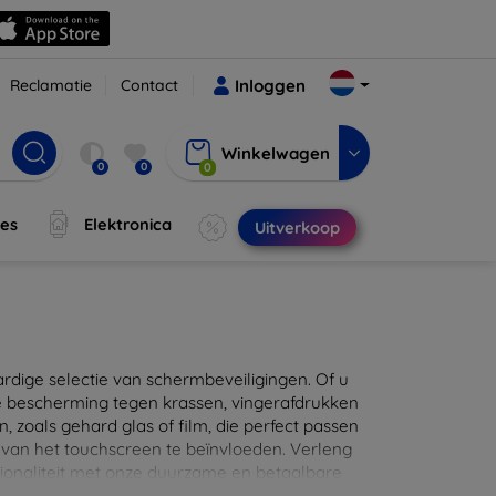
Reclamatie
Contact
Inloggen
Winkelwagen
0
0
0
jes
Elektronica
Uitverkoop
ige selectie van schermbeveiligingen. Of u
e bescherming tegen krassen, vingerafdrukken
en, zoals gehard glas of film, die perfect passen
 van het touchscreen te beïnvloeden. Verleng
ionaliteit met onze duurzame en betaalbare
d de perfecte bescherming voor uw apparaat!