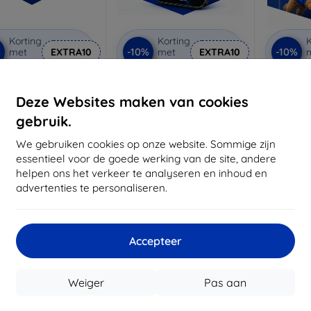
Korting
Korting
K
%
-10%
-10%
met
EXTRA10
met
EXTRA10
coupon
coupon
rivacy beschermglas
3mk Anti-Shock
3mk
beschermglas
be
Deze Websites maken van cookies
 maat gemaakt
Op maat gemaakt
Op m
gebruik.
€ 21,90
€ 17,90
€ 19,71
We gebruiken cookies op onze website. Sommige zijn
€ 16,11
€
essentieel voor de goede werking van de site, andere
voorraad: 3 stuks
helpen ons het verkeer te analyseren en inhoud en
Op voorraad: > 5 stuks
Op voor
advertenties te personaliseren.
-55%
Accepteer
Weiger
Pas aan