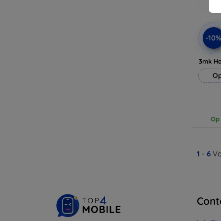
-10
3mk H
Op
Op 
1
-
6
Va
Cont