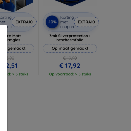
orting
Korting
-10%
met
EXTRA10
met
EXTRA10
coupon
coupon
 Pure Matt
3mk Silverprotection+
schermglas
beschermfolie
aat gemaakt
Op maat gemaakt
€ 13,90
€ 19,90
 12,51
€ 17,92
raad: > 5 stuks
Op voorraad: > 5 stuks