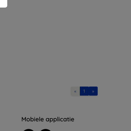
«
1
»
Mobiele applicatie