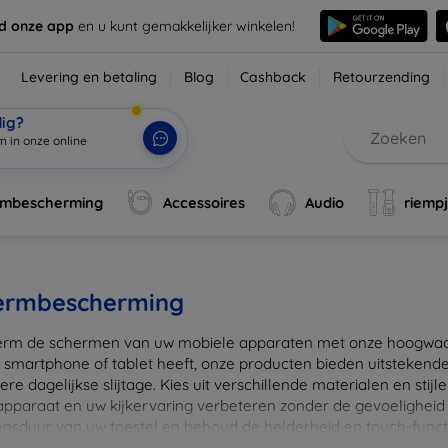
d onze app
en u kunt gemakkelijker winkelen!
Levering en betaling
Blog
Cashback
Retourzending
dig?
m in o
|
rmbescherming
Accessoires
Audio
riemp
ermbescherming
rm de schermen van uw mobiele apparaten met onze hoogwaard
 smartphone of tablet heeft, onze producten bieden uitstekend
re dagelijkse slijtage. Kies uit verschillende materialen en stijl
 apparaat en uw kijkervaring verbeteren zonder de gevoeligheid
ensduur van uw toestel en behoud de helderheid en touch-funct
beschermers. Ontdek vandaag nog onze brede collectie en vin