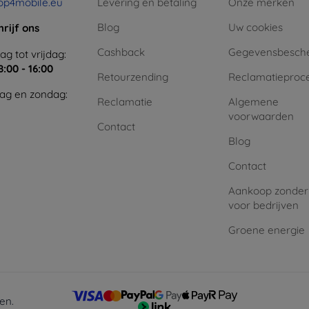
op4mobile.eu
Levering en betaling
Onze merken
Blog
Uw cookies
hrijf ons
Cashback
Gegevensbesch
g tot vrijdag:
8:00 - 16:00
Retourzending
Reclamatieproc
ag en zondag:
Reclamatie
Algemene
voorwaarden
Contact
Blog
Contact
Aankoop zonder
voor bedrijven
Groene energie
en.