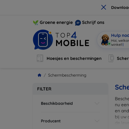
×
Downloa
Groene energie
Schrijf ons
Hulp no
Hoi, welko
winkel!
|
Hoesjes en beschermingen
Sche
Schermbescherming
Sch
FILTER
Besche
Beschikbaarheid
nu een
en ande
bij uw
Producent
de lev
scherm