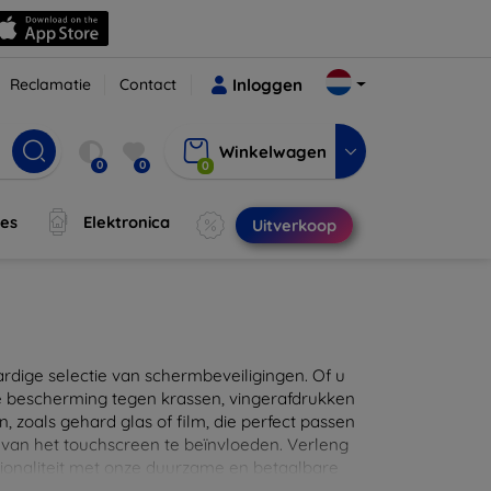
Reclamatie
Contact
Inloggen
Winkelwagen
0
0
0
jes
Elektronica
Uitverkoop
ige selectie van schermbeveiligingen. Of u
e bescherming tegen krassen, vingerafdrukken
en, zoals gehard glas of film, die perfect passen
 van het touchscreen te beïnvloeden. Verleng
ionaliteit met onze duurzame en betaalbare
d de perfecte bescherming voor uw apparaat!