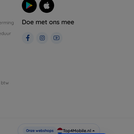
Doe met ons mee
erming
eduur
 btw
Top4Mobile.nl
Onze webshops