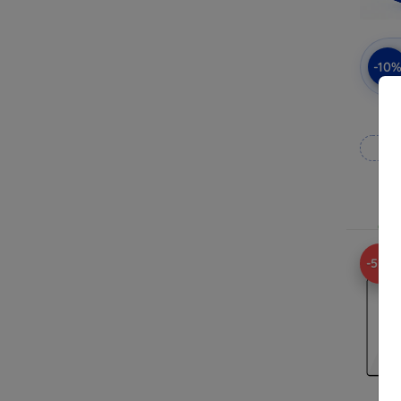
-10
Op
Op v
-52%