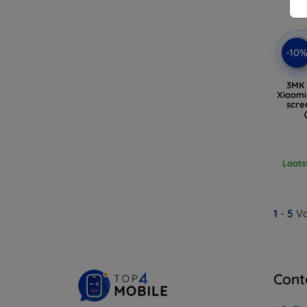
-10
3MK 
Xiaomi
scre
Laats
1
-
5
Va
Cont