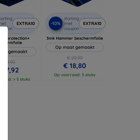
orting
Korting
-10%
met
EXTRA10
met
EXTRA10
coupon
coupon
lverprotection+
3mk Hammer beschermfolie
schermfolie
Op maat gemaakt
aat gemaakt
€ 20,90
€ 19,90
€ 18,80
 17,92
Op voorraad: 3 stuks
raad: > 5 stuks