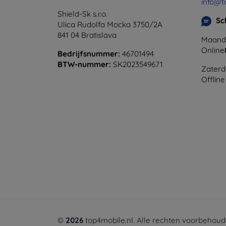
info@t
Shield-Sk s.r.o.
Sc
Ulica Rudolfa Mocka 3750/2A
841 04 Bratislava
Maanda
Online
Bedrijfsnummer:
46701494
BTW-nummer:
SK2023549671
Zaterd
Offline
©
2026
top4mobile.nl. Alle rechten voorbehoud