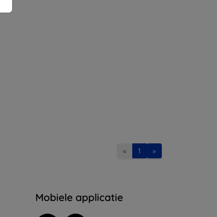
«
1
»
Mobiele applicatie