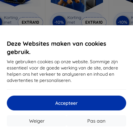
Korting
Korting
K
%
-10%
-10%
met
EXTRA10
met
EXTRA10
coupon
coupon
3mk Anti-Shock
3mk Pure Matt
3mk Si
beschermglas
beschermglas
be
Deze Websites maken van cookies
 maat gemaakt
Op maat gemaakt
Op m
gebruik.
€ 17,90
€ 13,90
We gebruiken cookies op onze website. Sommige zijn
€ 16,11
€ 12,51
€
essentieel voor de goede werking van de site, andere
helpen ons het verkeer te analyseren en inhoud en
oorraad: > 5 stuks
Op voorraad: > 5 stuks
Op voor
advertenties te personaliseren.
Accepteer
Weiger
Pas aan