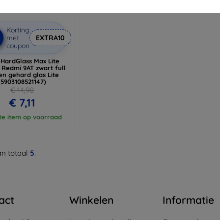
Korting
%
met
EXTRA10
coupon
HardGlass Max Lite
 Redmi 9AT zwart full
en gehard glas Lite
(5903108521147)
€ 14,90
€ 7,11
te item op voorraad
n totaal
5
.
act
Winkelen
Informatie