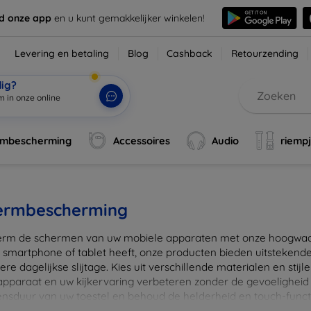
d onze app
en u kunt gemakkelijker winkelen!
Levering en betaling
Blog
Cashback
Retourzending
dig?
m in onze online
rmbescherming
Accessoires
Audio
riemp
ermbescherming
rm de schermen van uw mobiele apparaten met onze hoogwaard
 smartphone of tablet heeft, onze producten bieden uitstekend
re dagelijkse slijtage. Kies uit verschillende materialen en stijl
 apparaat en uw kijkervaring verbeteren zonder de gevoeligheid
ensduur van uw toestel en behoud de helderheid en touch-funct
beschermers. Ontdek vandaag nog onze brede collectie en vin