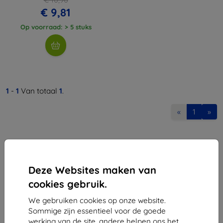
€ 9,81
Op voorraad: > 5 stuks
1
-
1
Van totaal
1
.
«
1
»
Deze Websites maken van
cookies gebruik.
Shield-Sk s.r.o.
We gebruiken cookies op onze website.
Ulica Rudolfa Mocka 3750/2A
Sommige zijn essentieel voor de goede
841 04 Bratislava
werking van de site, andere helpen ons het