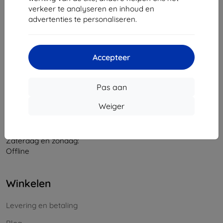
verkeer te analyseren en inhoud en
Bedrijfsnummer:
46701494
advertenties te personaliseren.
BTW-nummer:
SK2023549671
Contact
Accepteer
info@top4mobile.eu
Pas aan
Schrijf ons
Weiger
Maandag tot vrijdag:
Online
8:00 - 16:00
Zaterdag en zondag:
Offline
Winkelen
Levering en betaling