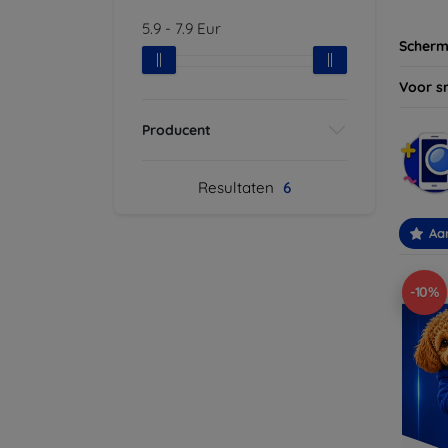
5.9
-
7.9
Eur
Scherm
Voor s
Producent
Resultaten
6
Aa
-10%