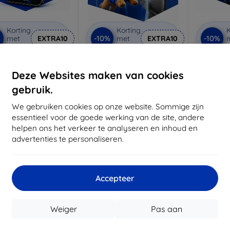
Korting
Korting
K
%
-10%
-10%
met
EXTRA10
met
EXTRA10
coupon
coupon
3mk Anti-Shock
3mk Pure Matt
3mk Si
beschermglas
beschermglas
be
Deze Websites maken van cookies
 maat gemaakt
Op maat gemaakt
Op m
gebruik.
€ 17,90
€ 13,90
We gebruiken cookies op onze website. Sommige zijn
€ 16,11
€ 12,51
€
essentieel voor de goede werking van de site, andere
helpen ons het verkeer te analyseren en inhoud en
oorraad: > 5 stuks
Op voorraad: > 5 stuks
Op voor
advertenties te personaliseren.
-49%
Accepteer
Weiger
Pas aan