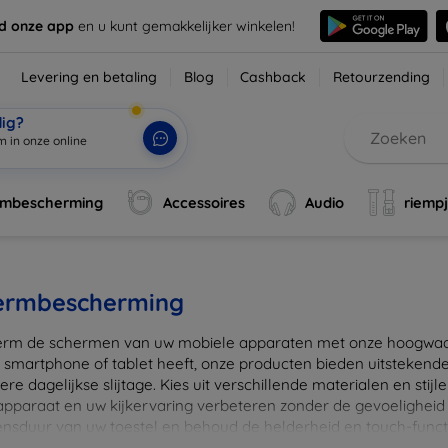
d onze app
en u kunt gemakkelijker winkelen!
Levering en betaling
Blog
Cashback
Retourzending
dig?
m in onze online
rmbescherming
Accessoires
Audio
riemp
ermbescherming
rm de schermen van uw mobiele apparaten met onze hoogwaard
 smartphone of tablet heeft, onze producten bieden uitstekend
re dagelijkse slijtage. Kies uit verschillende materialen en stijl
 apparaat en uw kijkervaring verbeteren zonder de gevoeligheid
ensduur van uw toestel en behoud de helderheid en touch-funct
beschermers. Ontdek vandaag nog onze brede collectie en vin