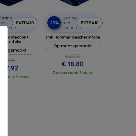
orting
Korting
-10%
met
EXTRA10
met
EXTRA10
coupon
coupon
lverprotection+
3mk Hammer beschermfolie
schermfolie
Op maat gemaakt
aat gemaakt
€ 20,90
€ 19,90
€ 18,80
 17,92
Op voorraad: 3 stuks
raad: > 5 stuks