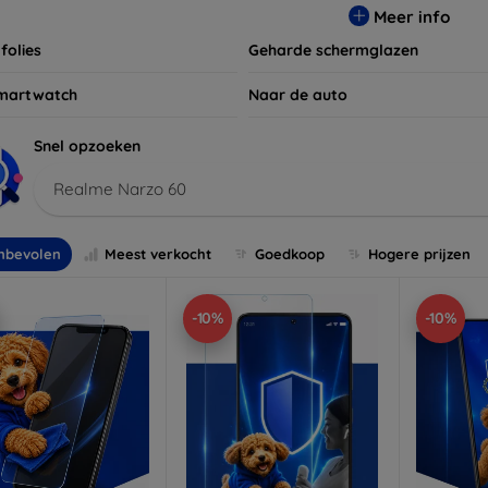
Meer info
folies
Geharde schermglazen
martwatch
Naar de auto
Snel opzoeken
Realme Narzo 60
nbevolen
Meest verkocht
Goedkoop
Hogere prijzen
-10%
-10%