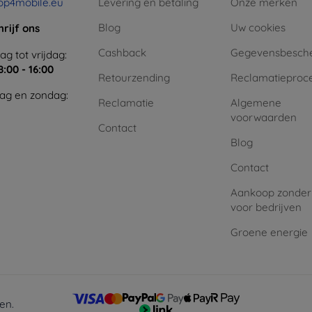
op4mobile.eu
Levering en betaling
Onze merken
Blog
Uw cookies
hrijf ons
Cashback
Gegevensbesch
g tot vrijdag:
8:00 - 16:00
Retourzending
Reclamatieproc
ag en zondag:
Reclamatie
Algemene
voorwaarden
Contact
Blog
Contact
Aankoop zonder
voor bedrijven
Groene energie
en.