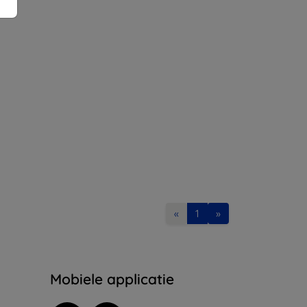
«
1
»
Mobiele applicatie