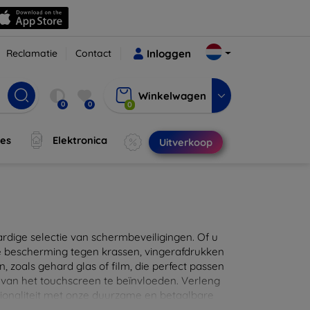
Reclamatie
Contact
Inloggen
Winkelwagen
0
0
0
jes
Elektronica
Uitverkoop
ige selectie van schermbeveiligingen. Of u
e bescherming tegen krassen, vingerafdrukken
en, zoals gehard glas of film, die perfect passen
 van het touchscreen te beïnvloeden. Verleng
ionaliteit met onze duurzame en betaalbare
d de perfecte bescherming voor uw apparaat!