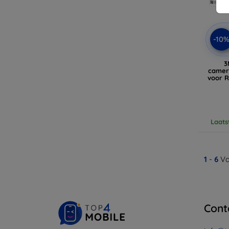
-10
3
camer
voor R
Laats
1
-
6
Va
Cont