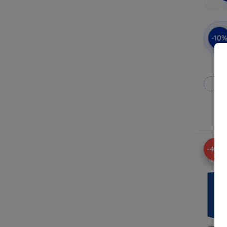
-10
Op
Op v
-40%