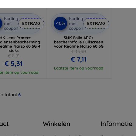
Korting
Korting
%
-10%
met
EXTRA10
met
EXTRA10
coupon
coupon
MK Lens Protect
3MK Folia ARC+
alenzenbescherming
beschermfolie Fullscreen
ealme Narzo 60 5G 4
voor Realme Narzo 60 5G
stuks
€ 13,90
€ 8,91
€ 7,11
€ 5,31
Laatste item op voorraad
te item op voorraad
n totaal
6
.
act
Winkelen
Informatie