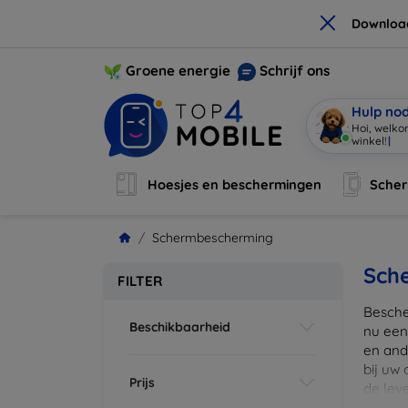
×
Downloa
Groene energie
Schrijf ons
Hulp no
Hoi, welko
winkel!
|
Hoesjes en beschermingen
Sche
Schermbescherming
Sch
FILTER
Besche
Beschikbaarheid
nu een
en ande
bij uw
Prijs
de lev
scherm