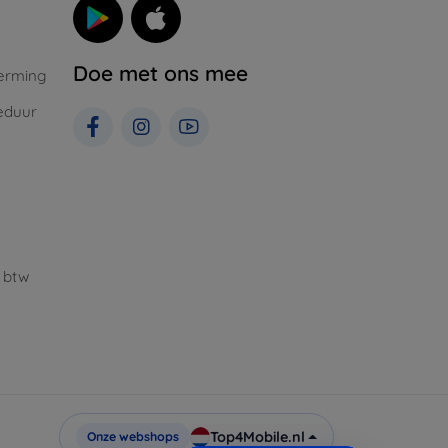
Doe met ons mee
erming
eduur
 btw
Top4Mobile.nl
Onze webshops