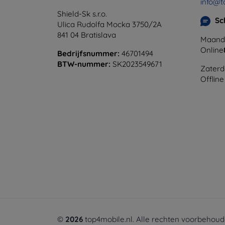
info@t
Shield-Sk s.r.o.
Sc
Ulica Rudolfa Mocka 3750/2A
841 04 Bratislava
Maanda
Online
Bedrijfsnummer:
46701494
BTW-nummer:
SK2023549671
Zaterd
Offline
©
2026
top4mobile.nl. Alle rechten voorbehoud