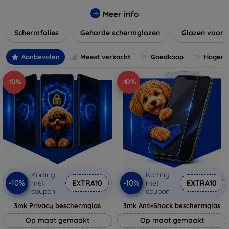
materialen en stijlen, zoals gehard glas of film, die perfect
passen bij uw apparaat en uw kijkervaring verbeteren
Meer info
zonder de gevoeligheid van het touchscreen te
Schermfolies
Geharde schermglazen
Glazen voor 
beïnvloeden. Verleng de levensduur van uw toestel en
behoud de helderheid en touch-functionaliteit met onze
duurzame en betaalbare schermbeschermers. Ontdek
Aanbevolen
Meest verkocht
Goedkoop
Hogere 
vandaag nog onze brede collectie en vind de perfecte
bescherming voor uw apparaat!
-10%
-10%
Korting
Korting
-10%
-10%
met
EXTRA10
met
EXTRA10
coupon
coupon
3mk Privacy beschermglas
3mk Anti-Shock beschermglas
Op maat gemaakt
Op maat gemaakt