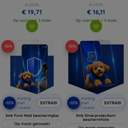
€ 21,90
€ 17,90
€ 19,71
€ 16,11
Op voorraad: 3 stuks
Op voorraad: > 5 stuks
-10%
-10%
Korting
Korting
-10%
-10%
met
EXTRA10
met
EXTRA10
coupon
coupon
3mk Pure Matt beschermglas
3mk Silverprotection+
beschermfolie
Op maat gemaakt
Op maat gemaakt