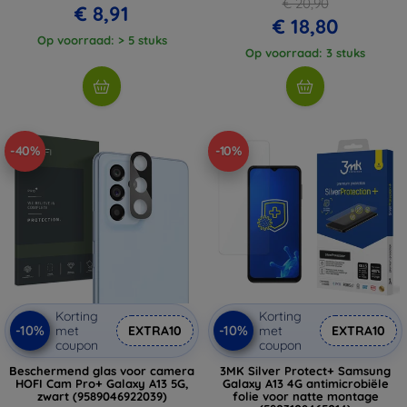
€ 20,90
€ 8,91
€ 18,80
Op voorraad: > 5 stuks
Op voorraad: 3 stuks
-40%
-10%
Korting
Korting
-10%
-10%
met
EXTRA10
met
EXTRA10
coupon
coupon
Beschermend glas voor camera
3MK Silver Protect+ Samsung
HOFI Cam Pro+ Galaxy A13 5G,
Galaxy A13 4G antimicrobiële
zwart (9589046922039)
folie voor natte montage