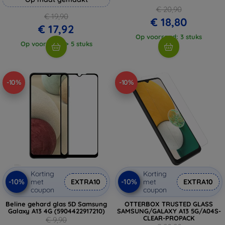
€ 20,90
€ 19,90
€ 18,80
€ 17,92
Op voorraad: 3 stuks
Op voorraad: > 5 stuks
-10%
-10%
Korting
Korting
-10%
-10%
met
EXTRA10
met
EXTRA10
coupon
coupon
Beline gehard glas 5D Samsung
OTTERBOX TRUSTED GLASS
Galaxy A13 4G (5904422917210)
SAMSUNG/GALAXY A13 5G/A04S-
CLEAR-PROPACK
€ 9,90