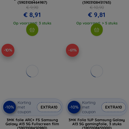
(5903108464987)
(5903108451765)
€ 9,90
€ 10,90
€ 8,91
€ 9,81
Op voorraad: 3 stuks
Op voorraad: > 5 stuks
-10%
-61%
Korting
Korting
-10%
-10%
met
EXTRA10
met
EXTRA10
coupon
coupon
3MK folie ARC+ FS Samsung
3MK Folia 1UP Samsung Galaxy
Galaxy A13 5G Fullscreen film
A13 5G gamingfolie, 3 stuks
(5903108450980)
(5903108451000)