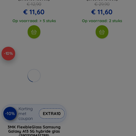
€ 12,90
€ 29,90
€ 11,60
€ 11,60
Op voorraad: > 5 stuks
Op voorraad: 2 stuks
-10%
Korting
-10%
met
EXTRA10
coupon
3MK FlexibleGlass Samsung
Galaxy A13 5G hybride glas
(5903108451789)