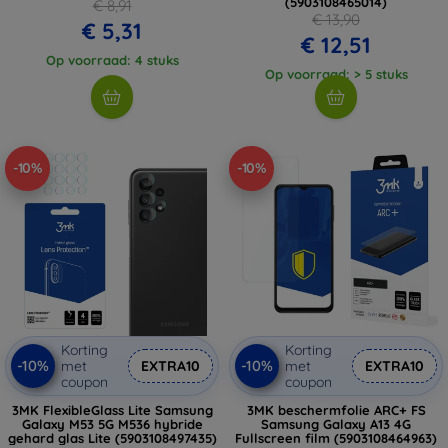
(5903108465014)
€ 8,91
€ 13,90
€ 5,31
€ 12,51
Op voorraad: 4 stuks
Op voorraad: > 5 stuks
-10%
-10%
Korting
Korting
-10%
-10%
met
EXTRA10
met
EXTRA10
coupon
coupon
3MK FlexibleGlass Lite Samsung
3MK beschermfolie ARC+ FS
Galaxy M53 5G M536 hybride
Samsung Galaxy A13 4G
gehard glas Lite (5903108497435)
Fullscreen film (5903108464963)