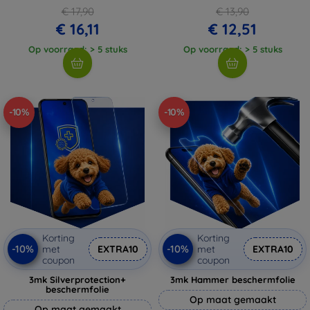
€ 17,90
€ 13,90
€ 16,11
€ 12,51
Op voorraad: > 5 stuks
Op voorraad: > 5 stuks
-10%
-10%
Korting
Korting
-10%
-10%
met
EXTRA10
met
EXTRA10
coupon
coupon
3mk Silverprotection+
3mk Hammer beschermfolie
beschermfolie
Op maat gemaakt
Op maat gemaakt