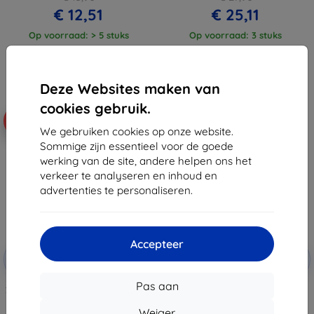
€ 12,51
€ 25,11
Op voorraad: > 5 stuks
Op voorraad: 3 stuks
Deze Websites maken van
cookies gebruik.
-10%
-10%
We gebruiken cookies op onze website.
Sommige zijn essentieel voor de goede
werking van de site, andere helpen ons het
verkeer te analyseren en inhoud en
advertenties te personaliseren.
Accepteer
Korting
Korting
-10%
-10%
met
EXTRA10
met
EXTRA10
coupon
coupon
Pas aan
3MK HardGlass gehard glas voor
3MK Film ARC+ Redmi 13C 5G full
Xiaomi Redmi 13C/POCO C65
screen folie
Weiger
€ 10,90
€ 12,90