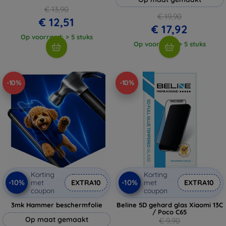
€ 13,90
€ 19,90
€ 12,51
€ 17,92
Op voorraad: > 5 stuks
Op voorraad: > 5 stuks
-10%
-10%
Korting
Korting
-10%
-10%
met
EXTRA10
met
EXTRA10
coupon
coupon
3mk Hammer beschermfolie
Beline 5D gehard glas Xiaomi 13C
/ Poco C65
Op maat gemaakt
€ 9,90