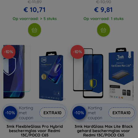
€ 11,89
€ 10,90
€ 10,71
€ 9,81
Op voorraad: > 5 stuks
Op voorraad: 1 stuks
-10%
-10%
Korting
Korting
-10%
-10%
met
EXTRA10
met
EXTRA10
coupon
coupon
3mk FlexibleGlass Pro Hybrid
3mk HardGlass Max Lite Black
beschermglas voor Redmi
gehard beschermglas voor
13C/POCO C65
Redmi 13C/POCO C65