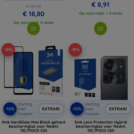
€ 8,91
€ 20,90
€ 18,80
Op voorraad: > 5 stuks
Op voorraad: 4 stuks
-10%
-10%
Korting
Korting
-10%
-10%
met
EXTRA10
met
EXTRA10
coupon
coupon
3mk HardGlass Max Black gehard
3mk Lens Protection Hybrid
beschermglas voor Redmi
beschermglas voor Redmi
13C/POCO C65
13C/POCO C65