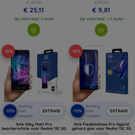
€ 27,90
€ 10,90
€ 25,11
€ 9,81
Op voorraad: 1 stuks
Op voorraad: > 5 stuks
-10%
-10%
Korting
Korting
-10%
-10%
met
EXTRA10
met
EXTRA10
coupon
coupon
3mk Silky Matt Pro
3mk FlexibleGlass Pro Hybrid
beschermfolie voor Redmi 13C 5G
gehard glas voor Redmi 13C 5G
€ 13,90
€ 27,90