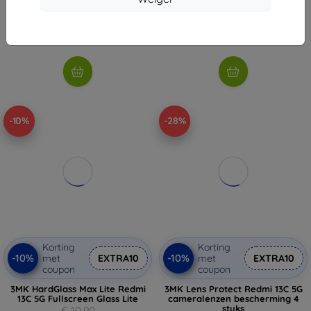
€ 9,81
€ 11,60
Op voorraad: 1 stuks
Op voorraad: > 5 stuks
-10%
-28%
Korting
Korting
-10%
-10%
met
EXTRA10
met
EXTRA10
coupon
coupon
3MK HardGlass Max Lite Redmi
3MK Lens Protect Redmi 13C 5G
13C 5G Fullscreen Glass Lite
cameralenzen bescherming 4
stuks
€ 10,90