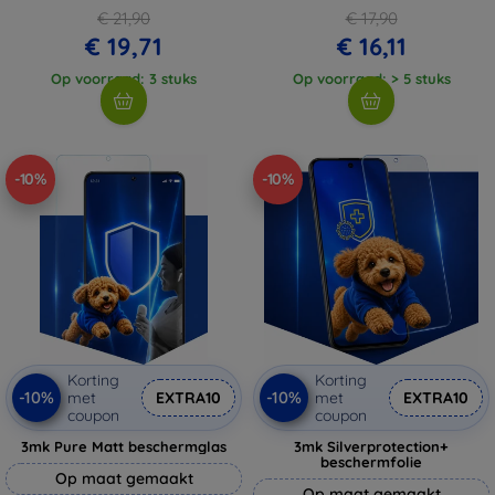
€ 21,90
€ 17,90
€ 19,71
€ 16,11
Op voorraad: 3 stuks
Op voorraad: > 5 stuks
-10%
-10%
Korting
Korting
-10%
-10%
met
EXTRA10
met
EXTRA10
coupon
coupon
3mk Pure Matt beschermglas
3mk Silverprotection+
beschermfolie
Op maat gemaakt
Op maat gemaakt