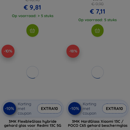
€ 9,90
€ 9,81
€ 7,11
Op voorraad: > 5 stuks
Op voorraad: 5 stuks
-10%
-18%
Korting
Korting
-10%
-10%
met
EXTRA10
met
EXTRA10
coupon
coupon
3MK FlexibleGlass hybride
3MK HardGlass Xiaomi 13C /
gehard glas voor Redmi 13C 5G
POCO C65 gehard beschermglas