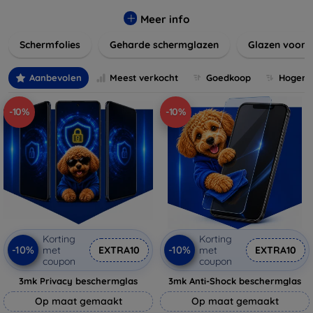
materialen en stijlen, zoals gehard glas of film, die perfect
passen bij uw apparaat en uw kijkervaring verbeteren
Meer info
zonder de gevoeligheid van het touchscreen te
Schermfolies
Geharde schermglazen
Glazen voor 
beïnvloeden. Verleng de levensduur van uw toestel en
behoud de helderheid en touch-functionaliteit met onze
duurzame en betaalbare schermbeschermers. Ontdek
Aanbevolen
Meest verkocht
Goedkoop
Hogere 
vandaag nog onze brede collectie en vind de perfecte
bescherming voor uw apparaat!
-10%
-10%
Korting
Korting
-10%
-10%
met
EXTRA10
met
EXTRA10
coupon
coupon
3mk Privacy beschermglas
3mk Anti-Shock beschermglas
Op maat gemaakt
Op maat gemaakt