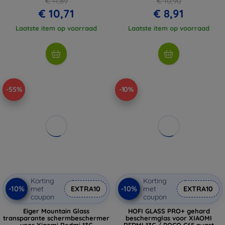
€ 11,89
€ 10,90
€ 10,71
€ 8,91
Laatste item op voorraad
Laatste item op voorraad
-55%
-10%
Korting
Korting
-10%
-10%
met
EXTRA10
met
EXTRA10
coupon
coupon
Eiger Mountain Glass
HOFI GLASS PRO+ gehard
transparante schermbeschermer
beschermglas voor XIAOMI
voor Xiaomi Redmi 13C
REDMI 13C / POCO C65 zwart