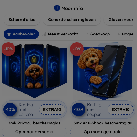
materialen en stijlen, zoals gehard glas of film, die perfect
passen bij uw apparaat en uw kijkervaring verbeteren
Meer info
zonder de gevoeligheid van het touchscreen te
Schermfolies
Geharde schermglazen
Glazen voor 
beïnvloeden. Verleng de levensduur van uw toestel en
behoud de helderheid en touch-functionaliteit met onze
duurzame en betaalbare schermbeschermers. Ontdek
Aanbevolen
Meest verkocht
Goedkoop
Hogere 
vandaag nog onze brede collectie en vind de perfecte
bescherming voor uw apparaat!
-10%
-10%
Korting
Korting
-10%
-10%
met
EXTRA10
met
EXTRA10
coupon
coupon
3mk Privacy beschermglas
3mk Anti-Shock beschermglas
Op maat gemaakt
Op maat gemaakt