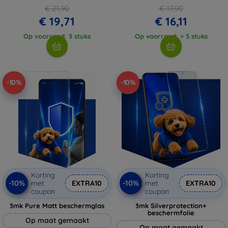
€ 21,90
€ 17,90
€ 19,71
€ 16,11
Op voorraad: 3 stuks
Op voorraad: > 5 stuks
-10%
-10%
Korting
Korting
-10%
-10%
met
EXTRA10
met
EXTRA10
coupon
coupon
3mk Pure Matt beschermglas
3mk Silverprotection+
beschermfolie
Op maat gemaakt
Op maat gemaakt