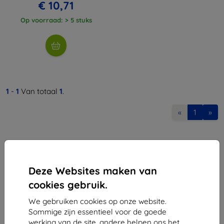
€ 10,71
Op voorraad: > 5 stuks
1
-
1
Van totaal
1
.
«
1
»
Deze Websites maken van
cookies gebruik.
Shield-Sk s.r.o.
We gebruiken cookies op onze website.
Ulica Rudolfa Mocka 3750/2A
Sommige zijn essentieel voor de goede
841 04 Bratislava
werking van de site, andere helpen ons het