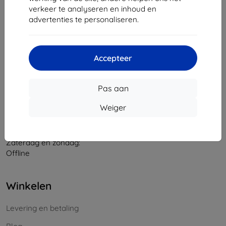
verkeer te analyseren en inhoud en
Bedrijfsnummer:
46701494
advertenties te personaliseren.
BTW-nummer:
SK2023549671
Contact
Accepteer
info@top4mobile.eu
Pas aan
Schrijf ons
Weiger
Maandag tot vrijdag:
Online
8:00 - 16:00
Zaterdag en zondag:
Offline
Winkelen
Levering en betaling