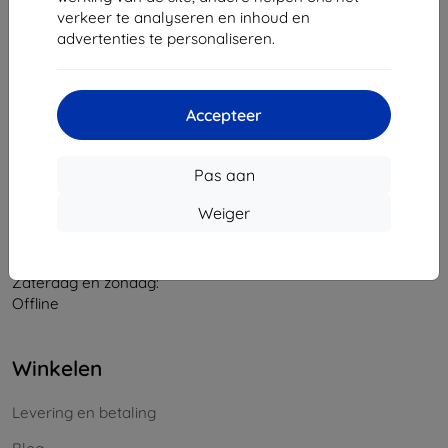
verkeer te analyseren en inhoud en
Bedrijfsnummer:
46701494
advertenties te personaliseren.
BTW-nummer:
SK2023549671
Contact
Accepteer
info@top4mobile.eu
Pas aan
Schrijf ons
Weiger
Maandag tot vrijdag:
Online
8:00 - 16:00
Zaterdag en zondag:
Offline
Winkelen
Levering en betaling