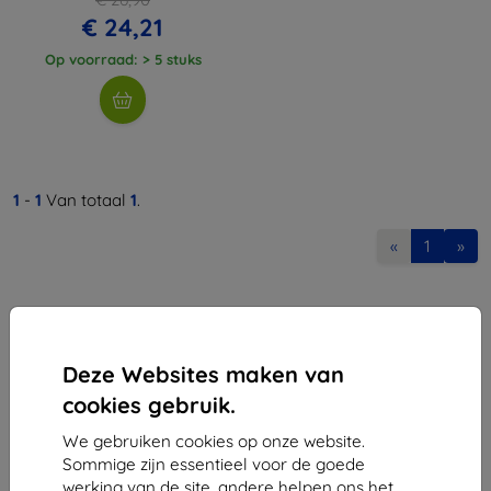
€ 24,21
Op voorraad: > 5 stuks
1
-
1
Van totaal
1
.
«
1
»
Deze Websites maken van
cookies gebruik.
Shield-Sk s.r.o.
We gebruiken cookies op onze website.
Ulica Rudolfa Mocka 3750/2A
Sommige zijn essentieel voor de goede
841 04 Bratislava
werking van de site, andere helpen ons het