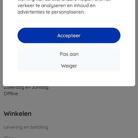
verkeer te analyseren en inhoud en
Bedrijfsnummer:
46701494
advertenties te personaliseren.
BTW-nummer:
SK2023549671
Contact
Accepteer
info@top4mobile.eu
Pas aan
Schrijf ons
Weiger
Maandag tot vrijdag:
Online
8:00 - 16:00
Zaterdag en zondag:
Offline
Winkelen
Levering en betaling