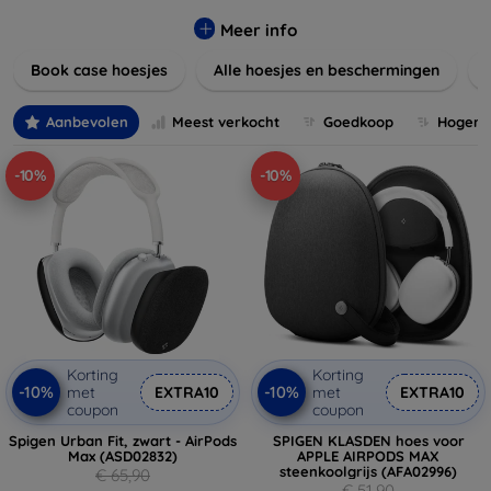
Onze producten zijn ontworpen om uw apparaten te
beschermen tegen krassen, vallen en dagelijkse slijtage,
Meer info
terwijl ze er tegelijkertijd geweldig uitzien.
Book case hoesjes
Alle hoesjes en beschermingen
Ontdek onze variëteit aan materialen, van duurzaam
kunststof tot luxe leer, en kies de perfecte match voor uw
Aanbevolen
Meest verkocht
Goedkoop
Hogere 
stijl. Vergeet niet om ook naar onze schermbeschermers en
andere accessoires te kijken voor een complete
-10%
-10%
bescherming van uw apparaten. Shop nu en geef uw
apparaat de bescherming die het verdient!
Korting
Korting
-10%
-10%
met
EXTRA10
met
EXTRA10
coupon
coupon
Spigen Urban Fit, zwart - AirPods
SPIGEN KLASDEN hoes voor
Max (ASD02832)
APPLE AIRPODS MAX
steenkoolgrijs (AFA02996)
€ 65,90
€ 51,90