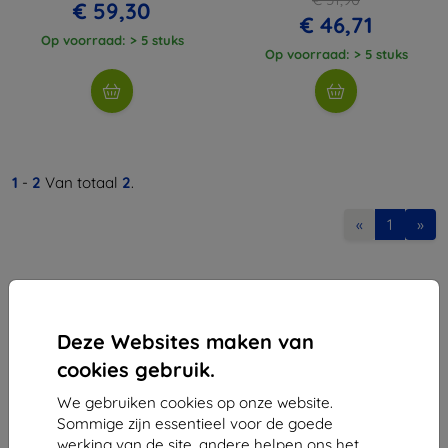
€ 59,30
€ 46,71
Op voorraad: > 5 stuks
Op voorraad: > 5 stuks
1
-
2
Van totaal
2
.
«
1
»
Deze Websites maken van
cookies gebruik.
Shield-Sk s.r.o.
We gebruiken cookies op onze website.
Ulica Rudolfa Mocka 3750/2A
Sommige zijn essentieel voor de goede
841 04 Bratislava
werking van de site, andere helpen ons het