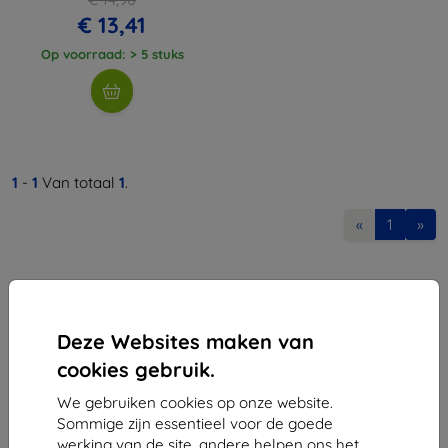
€ 13,41
Op voorraad: > 5 stuks
1
-
1
Van totaal
1
.
«
1
»
Deze Websites maken van
cookies gebruik.
Shield-Sk s.r.o.
We gebruiken cookies op onze website.
Ulica Rudolfa Mocka 3750/2A
Sommige zijn essentieel voor de goede
841 04 Bratislava
werking van de site, andere helpen ons het