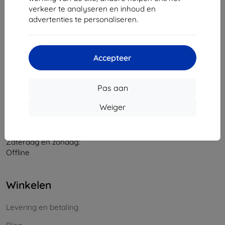
verkeer te analyseren en inhoud en
Bedrijfsnummer:
46701494
advertenties te personaliseren.
BTW-nummer:
SK2023549671
Contact
Accepteer
info@top4mobile.eu
Pas aan
Schrijf ons
Weiger
Maandag tot vrijdag:
Online
8:00 - 16:00
Zaterdag en zondag:
Offline
Winkelen
Levering en betaling