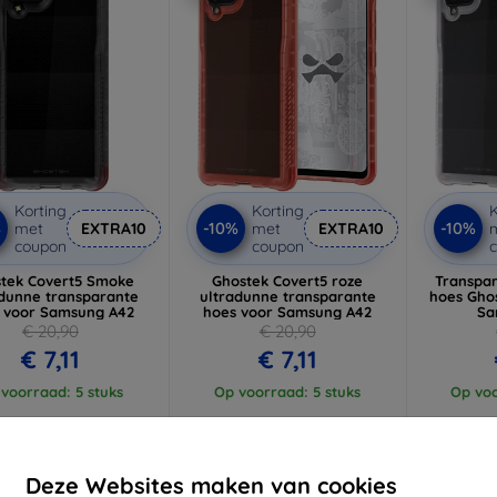
Korting
Korting
K
%
-10%
-10%
met
EXTRA10
met
EXTRA10
coupon
coupon
tek Covert5 Smoke
Ghostek Covert5 roze
Transpa
adunne transparante
ultradunne transparante
hoes Gho
 voor Samsung A42
hoes voor Samsung A42
Sa
€ 20,90
€ 20,90
€ 7,11
€ 7,11
voorraad: 5 stuks
Op voorraad: 5 stuks
Op voo
-38%
-10%
Deze Websites maken van cookies