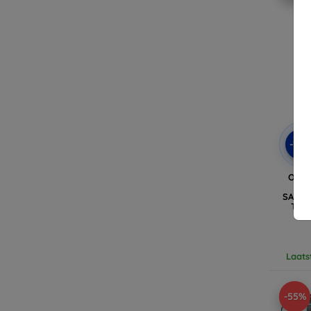
-10
OTTE
Tru
SAMSU
Tran
Laats
-55%