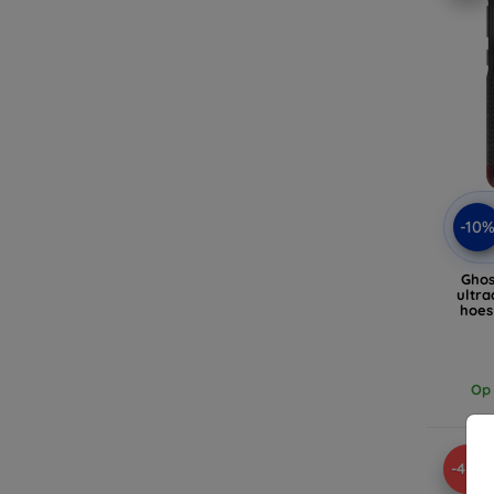
-10
Ghos
ultr
hoes
Op 
-45%