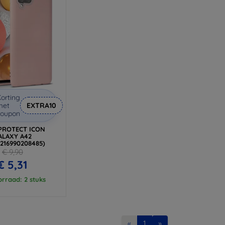
orting
met
EXTRA10
coupon
PROTECT ICON
ALAXY A42
6216990208485)
€ 9,90
€ 5,31
rraad: 2 stuks
«
1
»