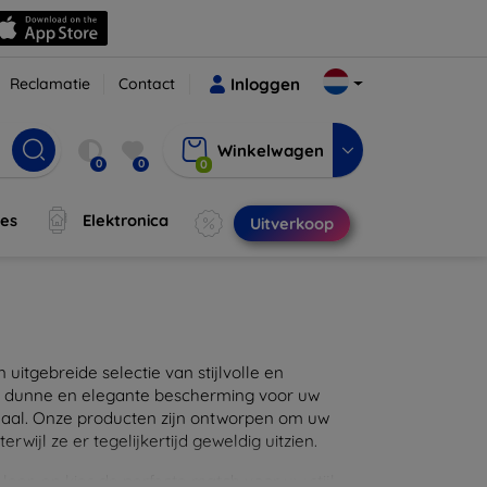
Reclamatie
Contact
Inloggen
Winkelwagen
0
0
0
jes
Elektronica
Uitverkoop
itgebreide selectie van stijlvolle en
en dunne en elegante bescherming voor uw
maal. Onze producten zijn ontworpen om uw
wijl ze er tegelijkertijd geweldig uitzien.
eer, en kies de perfecte match voor uw stijl.