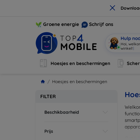
×
Downloa
Groene energie
Schrijf ons
Hulp no
H
|
Hoesjes en beschermingen
Sche
Hoesjes en beschermingen
Hoe
FILTER
Welkom
Beschikbaarheid
functi
smartp
apparat
Prijs
Ontdek 