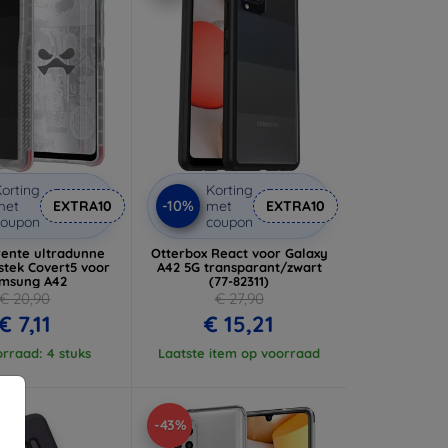
orting
Korting
-10%
met
EXTRA10
met
EXTRA10
coupon
coupon
rente ultradunne
Otterbox React voor Galaxy
stek Covert5 voor
A42 5G transparant/zwart
msung A42
(77-82311)
€ 20,90
€ 27,90
€ 7,11
€ 15,21
rraad: 4 stuks
Laatste item op voorraad
-43%