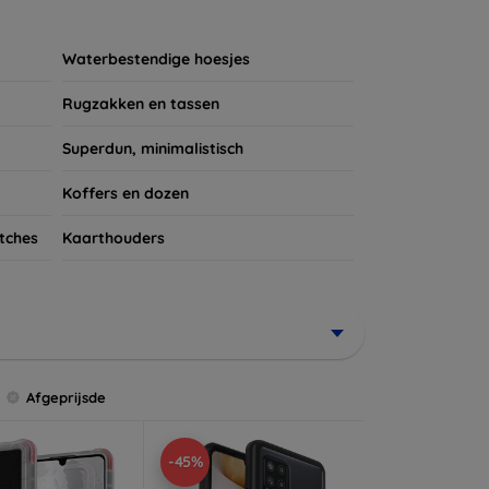
ires te kijken voor een complete bescherming
et verdient!
Waterbestendige hoesjes
Rugzakken en tassen
Superdun, minimalistisch
Koffers en dozen
tches
Kaarthouders
Afgeprijsde
-45%