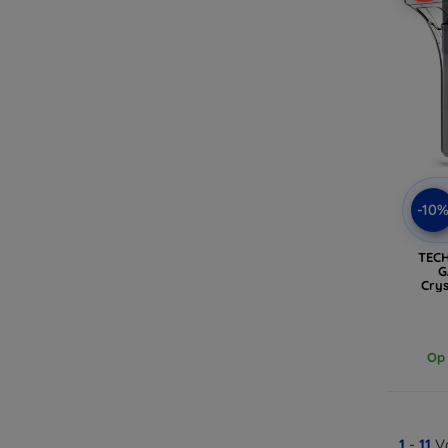
-10
TEC
G
Crys
Op 
1
-
11
Va