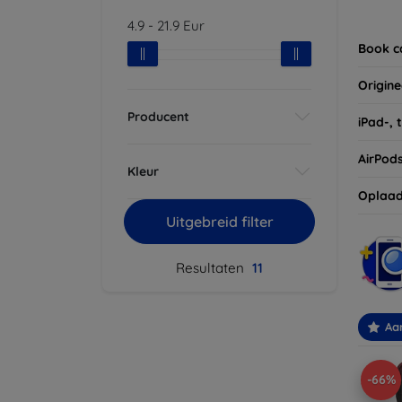
Vergee
4.9
-
21.9
Eur
van uw
Book c
Origine
Producent
iPad-, 
AirPod
Kleur
Oplaad
Uitgebreid filter
Resultaten
11
Aa
-66%