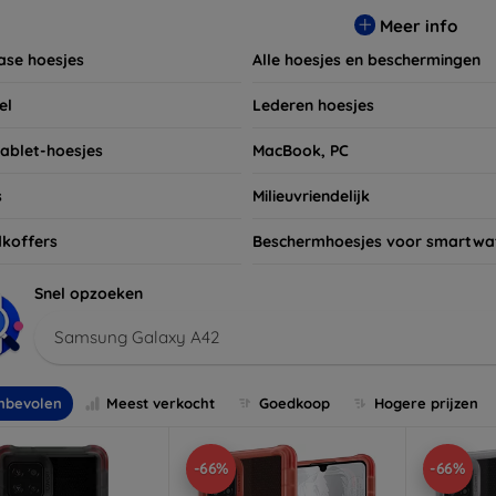
t niet om ook naar onze schermbeschermers en andere accesso
Meer info
 apparaten. Shop nu en geef uw apparaat de bescherming die h
ase hoesjes
Alle hoesjes en beschermingen
el
Lederen hoesjes
tablet-hoesjes
MacBook, PC
s
Milieuvriendelijk
koffers
Beschermhoesjes voor smartwa
Snel opzoeken
Samsung Galaxy A42
nbevolen
Meest verkocht
Goedkoop
Hogere prijzen
-66%
-66%