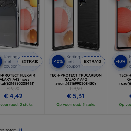
Korting
Korting
K
%
-10%
-10%
met
EXTRA10
met
EXTRA10
coupon
coupon
H-PROTECT FLEXAIR
TECH-PROTECT TPUCARBON
TECH-
ALAXY A42 hoes
GALAXY A42
G
tal(6216990208461)
zwart(6216990208430)
roze(
€ 9,90
€ 9,90
€ 4,42
€ 5,31
voorraad: 2 stuks
Op voorraad: 5 stuks
Op voo
n totaal
11
.