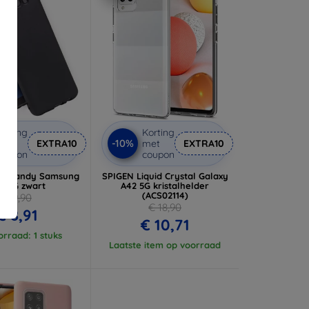
orting
Korting
-10%
met
EXTRA10
met
EXTRA10
coupon
coupon
se Candy Samsung
SPIGEN Liquid Crystal Galaxy
2 5G zwart
A42 5G kristalhelder
(ACS02114)
€ 9,90
€ 18,90
€ 8,91
€ 10,71
rraad: 1 stuks
Laatste item op voorraad