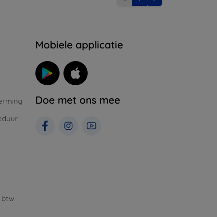
Mobiele applicatie
Doe met ons mee
erming
eduur
 btw