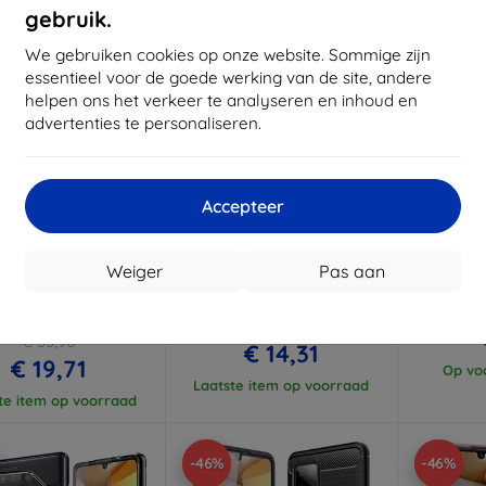
gebruik.
We gebruiken cookies op onze website. Sommige zijn
essentieel voor de goede werking van de site, andere
helpen ons het verkeer te analyseren en inhoud en
advertenties te personaliseren.
Accepteer
Korting
Korting
K
%
-10%
-10%
met
EXTRA10
met
EXTRA10
coupon
coupon
Weiger
Pas aan
RBOX React hoes +
Otterbox React voor Galaxy
Beline Ca
sted beschermglas
A42 5G transparant (77-
A4
NG GALAXY A42 5G -
81582)
sparant (78-80208)
€ 22,91
€ 35,90
€ 14,31
€ 19,71
Op voo
Laatste item op voorraad
te item op voorraad
-46%
-46%