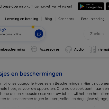
d onze app
en u kunt gemakkelijker winkelen!
Levering en betaling
Blog
Cashback
Retourzending
dig?
rmbescherming
Accessoires
Audio
riemp
sjes en beschermingen
 bij onze categorie Hoesjes en Beschermingen! Hier vindt u een u
onele hoesjes voor uw apparaten. Of u nu op zoek bent naar e
hone of een robuuste case voor uw tablet, wij hebben het alle
en te beschermen tegen krassen, vallen en dagelijkse slijtage, ter
onze variëteit aan materialen, van duurzaam kunststof tot luxe l