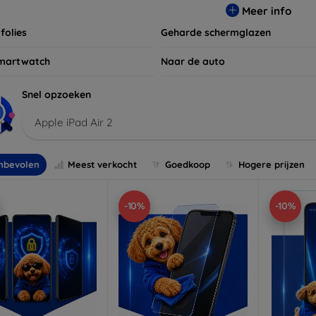
Meer info
folies
Geharde schermglazen
martwatch
Naar de auto
Snel opzoeken
Apple iPad Air 2
nbevolen
Meest verkocht
Goedkoop
Hogere prijzen
-10%
-10%