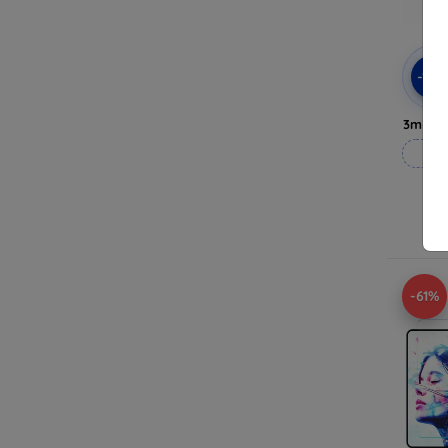
-10
3mk H
Op
Op 
-61%