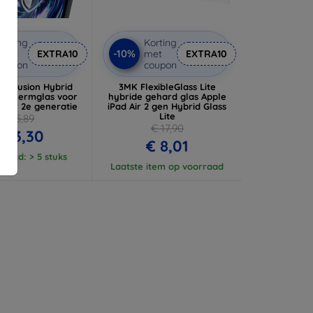
orting
Korting
-10%
met
EXTRA10
met
EXTRA10
coupon
coupon
dy Fusion Hybrid
3MK FlexibleGlass Lite
eschermglas voor
hybride gehard glas Apple
d Air 2e generatie
iPad Air 2 gen Hybrid Glass
Lite
€ 25,89
€ 17,90
 23,30
€ 8,01
raad: > 5 stuks
Laatste item op voorraad