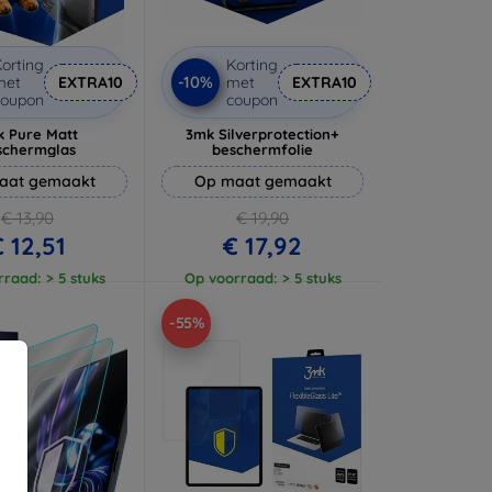
orting
Korting
-10%
met
EXTRA10
met
EXTRA10
coupon
coupon
 Pure Matt
3mk Silverprotection+
schermglas
beschermfolie
aat gemaakt
Op maat gemaakt
€ 13,90
€ 19,90
 12,51
€ 17,92
raad: > 5 stuks
Op voorraad: > 5 stuks
-55%