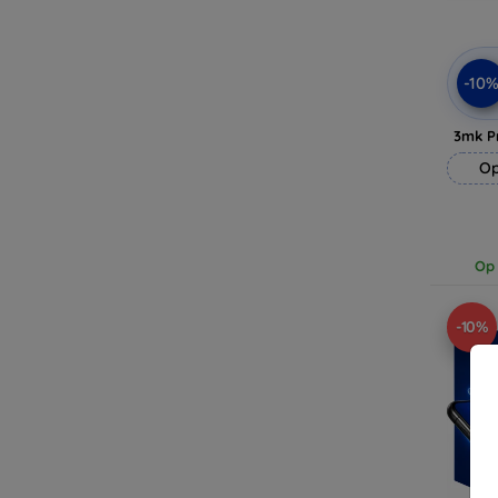
-10
3mk P
Op
Op 
-10%