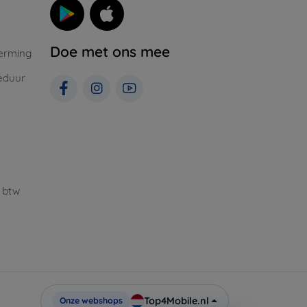
Doe met ons mee
erming
eduur
 btw
Top4Mobile.nl
Onze webshops