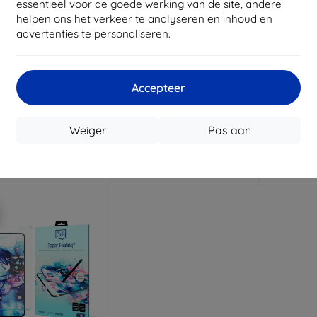
essentieel voor de goede werking van de site, andere
helpen ons het verkeer te analyseren en inhoud en
advertenties te personaliseren.
Korting
Korting
K
%
-10%
-10%
met
EXTRA10
met
EXTRA10
coupon
coupon
Accepteer
ammer beschermfolie
HOFI GLASS PRO+ IPAD AIR
3mk Har
1/2/PRO 9.7 (23534568)
gehard b
 maat gemaakt
Apple iPa
€ 12,90
€ 11,60
Weiger
Pas aan
€ 20,90
€
€ 18,80
Op voorraad: > 5 stuks
Op voor
voorraad: 4 stuks