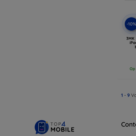
-10
3MK 
iPa
Op 
1
-
9
Va
Cont