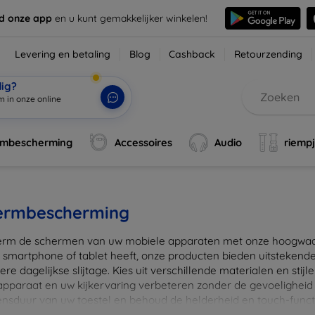
d onze app
en u kunt gemakkelijker winkelen!
Levering en betaling
Blog
Cashback
Retourzending
dig?
m in onze online
rmbescherming
Accessoires
Audio
riemp
ermbescherming
rm de schermen van uw mobiele apparaten met onze hoogwaard
 smartphone of tablet heeft, onze producten bieden uitstekend
re dagelijkse slijtage. Kies uit verschillende materialen en stijl
 apparaat en uw kijkervaring verbeteren zonder de gevoeligheid
ensduur van uw toestel en behoud de helderheid en touch-funct
beschermers. Ontdek vandaag nog onze brede collectie en vin