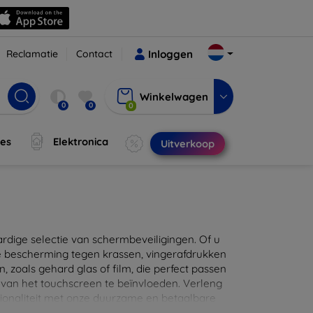
Reclamatie
Contact
Inloggen
Winkelwagen
0
0
0
jes
Elektronica
Uitverkoop
ige selectie van schermbeveiligingen. Of u
e bescherming tegen krassen, vingerafdrukken
en, zoals gehard glas of film, die perfect passen
 van het touchscreen te beïnvloeden. Verleng
ionaliteit met onze duurzame en betaalbare
d de perfecte bescherming voor uw apparaat!