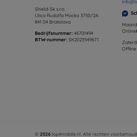
info@t
Shield-Sk s.r.o.
Sc
Ulica Rudolfa Mocka 3750/2A
841 04 Bratislava
Maanda
Online
Bedrijfsnummer:
46701494
BTW-nummer:
SK2023549671
Zaterd
Offline
©
2026
top4mobile.nl. Alle rechten voorbehoud