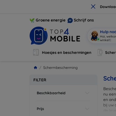
×
Downloa
Groene energie
Schrijf ons
Hulp no
Hoi, welko
winkel!
|
Hoesjes en beschermingen
Sche
Schermbescherming
Sch
FILTER
Besche
Beschikbaarheid
nu een
en ande
bij uw
Prijs
de lev
scherm