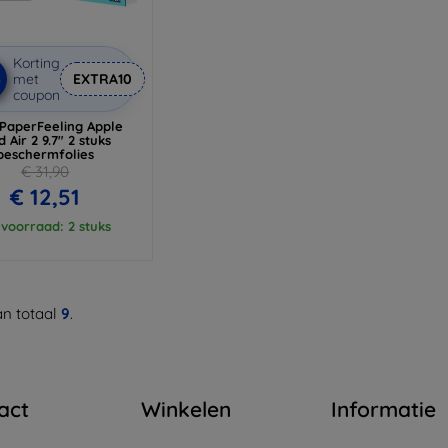
Korting
%
met
EXTRA10
coupon
PaperFeeling Apple
d Air 2 9.7" 2 stuks
beschermfolies
€ 31,90
€ 12,51
voorraad: 2 stuks
n totaal
9
.
act
Winkelen
Informatie