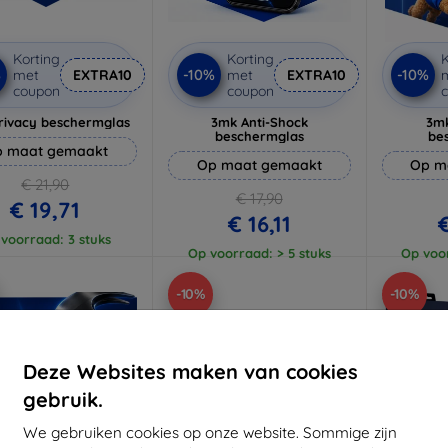
Korting
Korting
K
%
-10%
-10%
met
EXTRA10
met
EXTRA10
coupon
coupon
rivacy beschermglas
3mk Anti-Shock
3mk
beschermglas
be
 maat gemaakt
Op maat gemaakt
Op m
€ 21,90
€ 17,90
€ 19,71
€ 16,11
€
voorraad: 3 stuks
Op voorraad: > 5 stuks
Op voor
-10%
-10%
Deze Websites maken van cookies
gebruik.
We gebruiken cookies op onze website. Sommige zijn