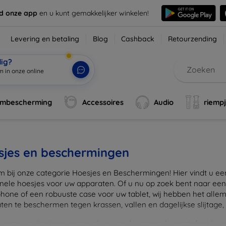
d onze app
en u kunt gemakkelijker winkelen!
Levering en betaling
Blog
Cashback
Retourzending
dig?
m in onze online
rmbescherming
Accessoires
Audio
riemp
sjes en beschermingen
 bij onze categorie Hoesjes en Beschermingen! Hier vindt u een u
onele hoesjes voor uw apparaten. Of u nu op zoek bent naar e
hone of een robuuste case voor uw tablet, wij hebben het alle
en te beschermen tegen krassen, vallen en dagelijkse slijtage, ter
onze variëteit aan materialen, van duurzaam kunststof tot luxe l