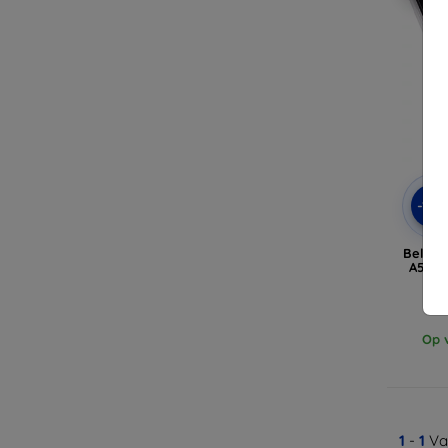
-10
Beline
A50 t
Op v
1
-
1
Va