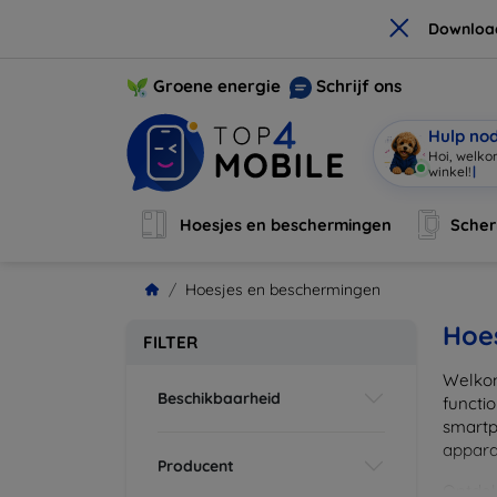
×
Downloa
Groene energie
Schrijf ons
Hulp no
Hoi, welko
winkel!
|
Hoesjes en beschermingen
Sche
Hoesjes en beschermingen
Hoe
FILTER
Welkom
Beschikbaarheid
functi
smartp
apparat
Producent
Ontdek 