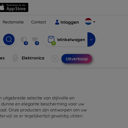
Reclamatie
Contact
Inloggen
Winkelwagen
0
0
0
jes
Elektronica
Uitverkoop
itgebreide selectie van stijlvolle en
en dunne en elegante bescherming voor uw
maal. Onze producten zijn ontworpen om uw
wijl ze er tegelijkertijd geweldig uitzien.
eer, en kies de perfecte match voor uw stijl.