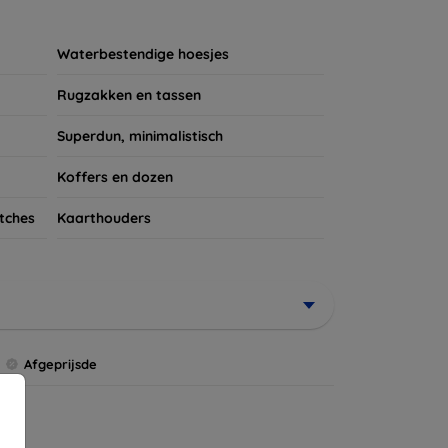
ires te kijken voor een complete bescherming
et verdient!
Waterbestendige hoesjes
Rugzakken en tassen
Superdun, minimalistisch
Koffers en dozen
tches
Kaarthouders
Afgeprijsde