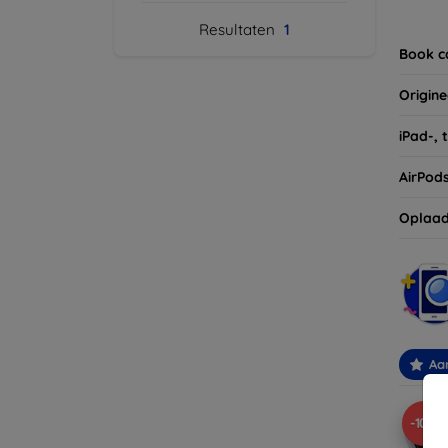
Vergee
Resultaten
1
van uw
Book c
Origine
iPad-, 
AirPod
Oplaad
Aa
-10%