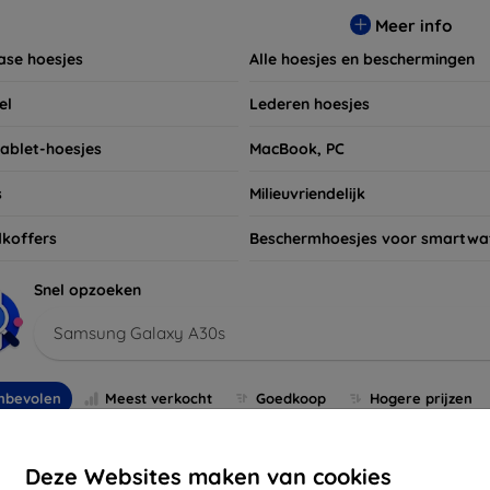
t niet om ook naar onze schermbeschermers en andere accesso
Meer info
 apparaten. Shop nu en geef uw apparaat de bescherming die h
ase hoesjes
Alle hoesjes en beschermingen
el
Lederen hoesjes
tablet-hoesjes
MacBook, PC
s
Milieuvriendelijk
koffers
Beschermhoesjes voor smartwa
Snel opzoeken
Samsung Galaxy A30s
nbevolen
Meest verkocht
Goedkoop
Hogere prijzen
Deze Websites maken van cookies