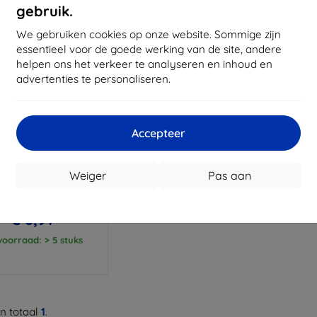
gebruik.
We gebruiken cookies op onze website. Sommige zijn
essentieel voor de goede werking van de site, andere
helpen ons het verkeer te analyseren en inhoud en
advertenties te personaliseren.
Accepteer
Korting
%
met
EXTRA10
coupon
Weiger
Pas aan
 Case Candy Samsung
ransparant A30s A307
€ 9,90
€ 8,91
oorraad: > 5 stuks
n totaal
1
.