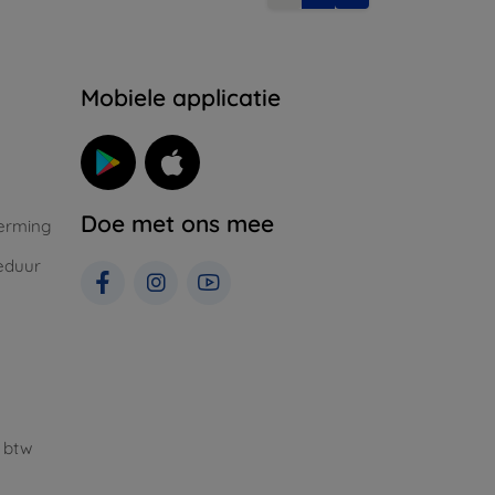
Mobiele applicatie
Doe met ons mee
erming
eduur
 btw