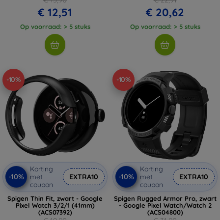
€ 12,51
€ 20,62
Op voorraad: > 5 stuks
Op voorraad: > 5 stuks
-10%
-10%
Korting
Korting
-10%
-10%
met
EXTRA10
met
EXTRA10
coupon
coupon
Spigen Thin Fit, zwart - Google
Spigen Rugged Armor Pro, zwart
Pixel Watch 3/2/1 (41mm)
- Google Pixel Watch/Watch 2
(ACS07392)
(ACS04800)