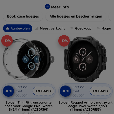
Onze producten zijn ontworpen om uw apparaten te
beschermen tegen krassen, vallen en dagelijkse slijtage,
Meer info
terwijl ze er tegelijkertijd geweldig uitzien.
Book case hoesjes
Alle hoesjes en beschermingen
Ontdek onze variëteit aan materialen, van duurzaam
kunststof tot luxe leer, en kies de perfecte match voor uw
Aanbevolen
Meest verkocht
Goedkoop
Hogere 
stijl. Vergeet niet om ook naar onze schermbeschermers en
andere accessoires te kijken voor een complete
-10%
-10%
bescherming van uw apparaten. Shop nu en geef uw
apparaat de bescherming die het verdient!
Korting
Korting
-10%
-10%
met
EXTRA10
met
EXTRA10
coupon
coupon
Spigen Thin Fit transparante
Spigen Rugged Armor, mat zwart
hoes voor Google Pixel Watch
- Google Pixel Watch 3/2/1
3/2/1 (41mm) (ACS07391)
(41mm) (ACS07555)
€ 13,90
€ 22,91