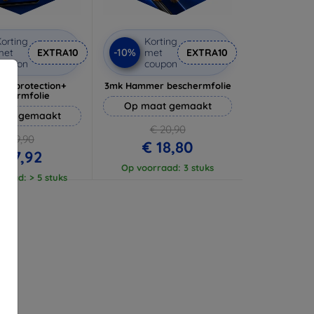
orting
Korting
-10%
met
EXTRA10
met
EXTRA10
coupon
coupon
lverprotection+
3mk Hammer beschermfolie
schermfolie
Op maat gemaakt
aat gemaakt
€ 20,90
€ 19,90
€ 18,80
 17,92
Op voorraad: 3 stuks
raad: > 5 stuks