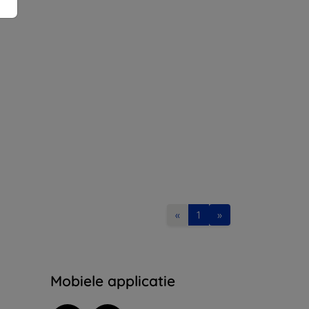
«
1
»
Mobiele applicatie