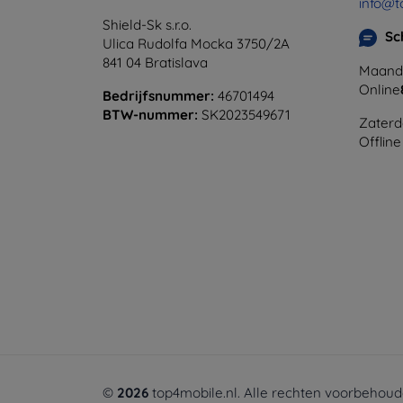
info@t
Shield-Sk s.r.o.
Sc
Ulica Rudolfa Mocka 3750/2A
841 04 Bratislava
Maanda
Online
Bedrijfsnummer:
46701494
BTW-nummer:
SK2023549671
Zaterd
Offline
©
2026
top4mobile.nl. Alle rechten voorbehoud