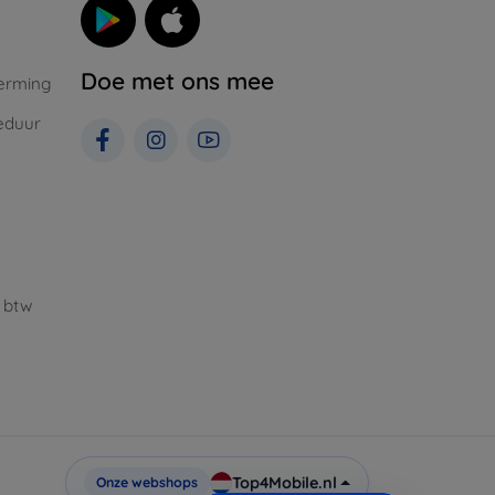
Doe met ons mee
erming
eduur
 btw
Top4Mobile.nl
Onze webshops