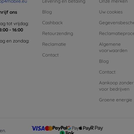
op4mobile.eu
Levering en betaling
Onze merken
Blog
Uw cookies
hrijf ons
Cashback
Gegevensbesch
g tot vrijdag:
8:00 - 16:00
Retourzending
Reclamatieproc
ag en zondag:
Reclamatie
Algemene
voorwaarden
Contact
Blog
Contact
Aankoop zonder
voor bedrijven
Groene energie
en.