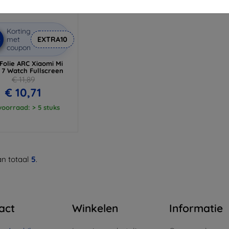
Korting
%
met
EXTRA10
coupon
Folie ARC Xiaomi Mi
 7 Watch Fullscreen
€ 11,89
€ 10,71
oorraad: > 5 stuks
n totaal
5
.
act
Winkelen
Informatie