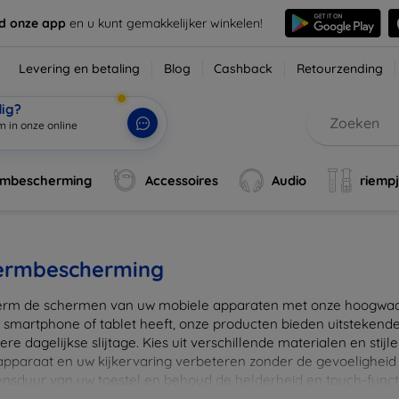
d onze app
en u kunt gemakkelijker winkelen!
Levering en betaling
Blog
Cashback
Retourzending
dig?
m in onze online
rmbescherming
Accessoires
Audio
riemp
ermbescherming
rm de schermen van uw mobiele apparaten met onze hoogwaard
 smartphone of tablet heeft, onze producten bieden uitstekend
re dagelijkse slijtage. Kies uit verschillende materialen en stijl
 apparaat en uw kijkervaring verbeteren zonder de gevoeligheid
ensduur van uw toestel en behoud de helderheid en touch-funct
beschermers. Ontdek vandaag nog onze brede collectie en vin