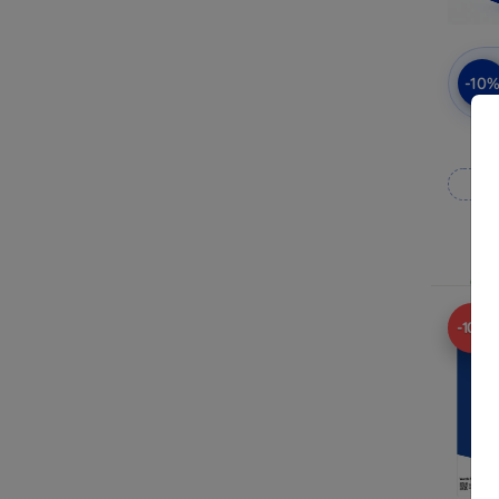
-10
Op
Op v
-10%