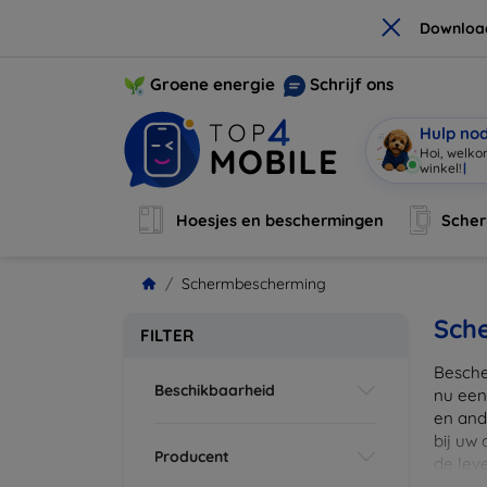
×
Downloa
Groene energie
Schrijf ons
Hulp no
Hoi, welko
winkel
|
Hoesjes en beschermingen
Sche
Schermbescherming
Sch
FILTER
Besche
Beschikbaarheid
nu een
en ande
bij uw
Producent
de lev
scherm