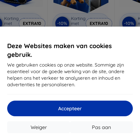
Korting
Korting
K
%
-10%
-10%
met
EXTRA10
met
EXTRA10
coupon
coupon
3mk Anti-Shock
3mk Pure Matt
3mk Si
beschermglas
beschermglas
be
Deze Websites maken van cookies
 maat gemaakt
Op maat gemaakt
Op m
gebruik.
€ 17,90
€ 13,90
We gebruiken cookies op onze website. Sommige zijn
€ 16,11
€ 12,51
€
essentieel voor de goede werking van de site, andere
helpen ons het verkeer te analyseren en inhoud en
oorraad: > 5 stuks
Op voorraad: > 5 stuks
Op voor
advertenties te personaliseren.
Accepteer
Weiger
Pas aan