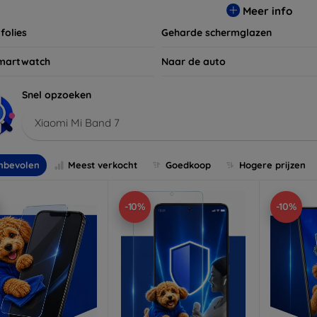
Meer info
folies
Geharde schermglazen
martwatch
Naar de auto
Snel opzoeken
Xiaomi Mi Band 7
nbevolen
Meest verkocht
Goedkoop
Hogere prijzen
-10%
-10%