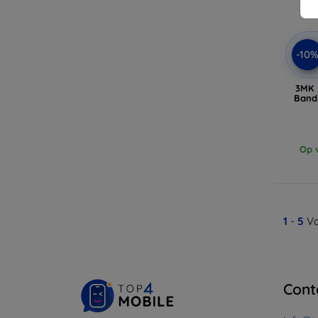
-10
3MK 
Band
Op v
1
-
5
Va
Cont