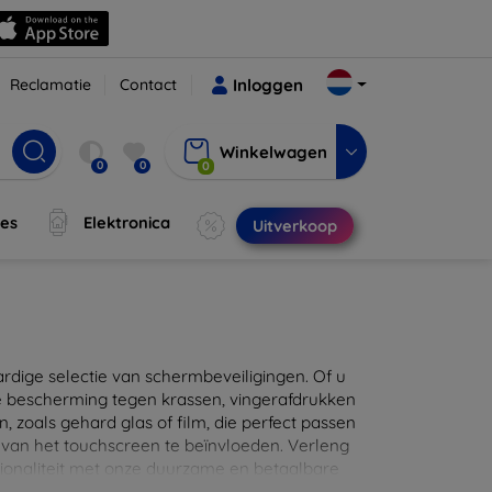
Reclamatie
Contact
Inloggen
Winkelwagen
0
0
0
jes
Elektronica
Uitverkoop
ige selectie van schermbeveiligingen. Of u
e bescherming tegen krassen, vingerafdrukken
en, zoals gehard glas of film, die perfect passen
 van het touchscreen te beïnvloeden. Verleng
ionaliteit met onze duurzame en betaalbare
d de perfecte bescherming voor uw apparaat!