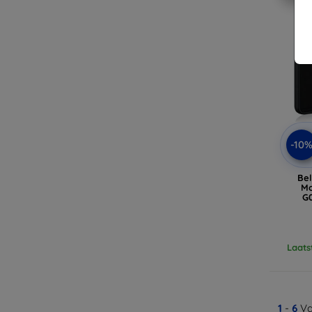
-10
Bel
Mo
G
Laats
1
-
6
Va