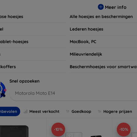
t niet om ook naar onze schermbeschermers en andere accesso
Meer info
 apparaten. Shop nu en geef uw apparaat de bescherming die h
ase hoesjes
Alle hoesjes en beschermingen
el
Lederen hoesjes
tablet-hoesjes
MacBook, PC
s
Milieuvriendelijk
koffers
Beschermhoesjes voor smartwa
Snel opzoeken
Motorola Moto E14
nbevolen
Meest verkocht
Goedkoop
Hogere prijzen
-10%
-10%