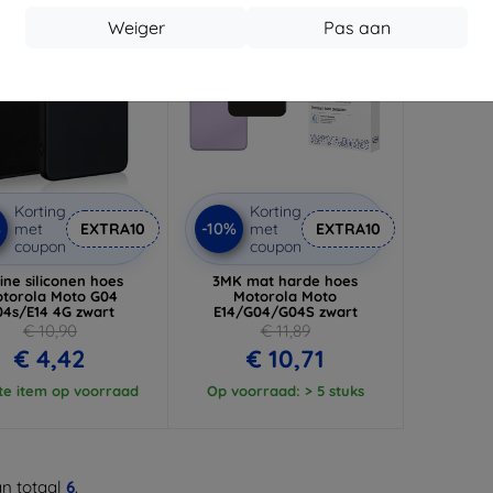
Weiger
Pas aan
Korting
Korting
%
-10%
met
EXTRA10
met
EXTRA10
coupon
coupon
ine siliconen hoes
3MK mat harde hoes
torola Moto G04
Motorola Moto
04s/E14 4G zwart
E14/G04/G04S zwart
€ 10,90
€ 11,89
€ 4,42
€ 10,71
te item op voorraad
Op voorraad: > 5 stuks
n totaal
6
.