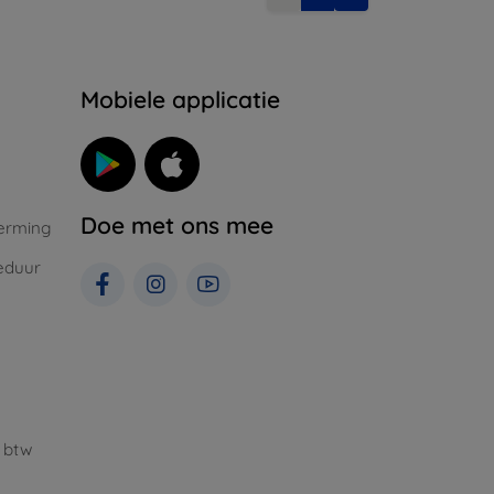
Mobiele applicatie
Doe met ons mee
erming
eduur
 btw