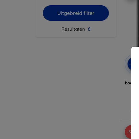
Uitgebreid filter
Resultaten
6
-10
Ta
boekho
zw
Op v
-59%