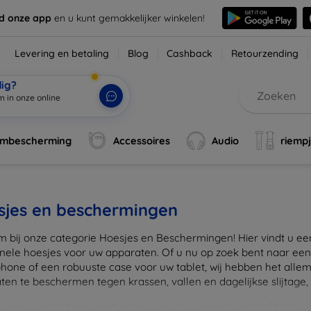
d onze app
en u kunt gemakkelijker winkelen!
Levering en betaling
Blog
Cashback
Retourzending
dig?
m in onze online
rmbescherming
Accessoires
Audio
riemp
sjes en beschermingen
 bij onze categorie Hoesjes en Beschermingen! Hier vindt u een u
onele hoesjes voor uw apparaten. Of u nu op zoek bent naar e
hone of een robuuste case voor uw tablet, wij hebben het alle
en te beschermen tegen krassen, vallen en dagelijkse slijtage, ter
onze variëteit aan materialen, van duurzaam kunststof tot luxe l