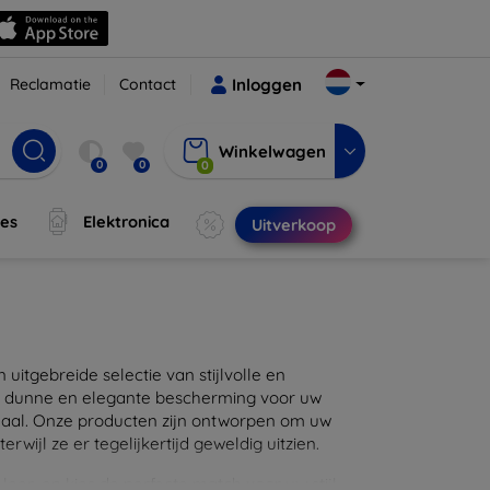
Reclamatie
Contact
Inloggen
Winkelwagen
0
0
0
jes
Elektronica
Uitverkoop
itgebreide selectie van stijlvolle en
en dunne en elegante bescherming voor uw
maal. Onze producten zijn ontworpen om uw
wijl ze er tegelijkertijd geweldig uitzien.
eer, en kies de perfecte match voor uw stijl.