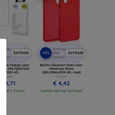
orting
Korting
-10%
met
EXTRA10
met
EXTRA10
coupon
coupon
 Case hoesje voor
Beline siliconen hoes voor
Moto E14/G04/G24
Motorola Moto
wer/G24 4G
G04/G04s/E14 4G, rood
€ 11,89
€ 8,91
 10,71
€ 4,42
raad: > 5 stuks
Laatste item op voorraad