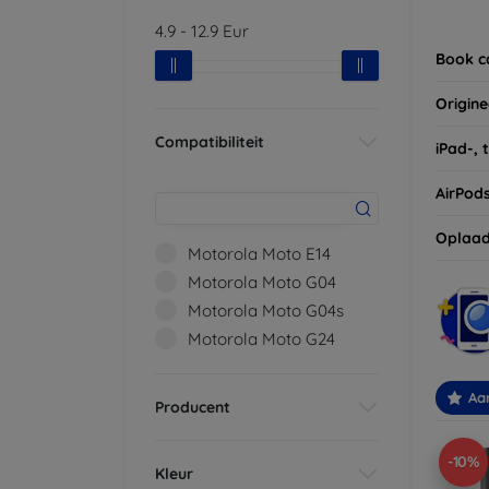
Vergee
4.9
-
12.9
Eur
van uw
Book c
Origine
Compatibiliteit
iPad-, 
AirPod
Oplaad
Motorola Moto E14
Motorola Moto G04
Motorola Moto G04s
Motorola Moto G24
Aa
Producent
-10%
Kleur