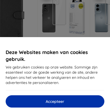
Korting
Korting
K
%
-10%
-10%
met
EXTRA10
met
EXTRA10
Deze Websites maken van cookies
coupon
coupon
gebruik.
ctical Field Notes
3mk Clear Case hoes voor
3MK Clear
es voor Motorola E14
Motorola Moto
Motorola 
We gebruiken cookies op onze website. Sommige zijn
art (57983121902)
E14/G04/G04S
Po
essentieel voor de goede werking van de site, andere
€ 12,90
€ 11,89
helpen ons het verkeer te analyseren en inhoud en
€ 11,60
€ 10,71
€
advertenties te personaliseren.
oorraad: > 5 stuks
Op voorraad: > 5 stuks
Op voor
Accepteer
-10%