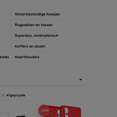
ires te kijken voor een complete bescherming
et verdient!
Waterbestendige hoesjes
Rugzakken en tassen
Superdun, minimalistisch
Koffers en dozen
tches
Kaarthouders
Afgeprijsde
-50%