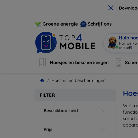
×
Downloa
Groene energie
Schrijf ons
Hulp no
Hoi, welko
winke
|
Hoesjes en beschermingen
Sche
Hoesjes en beschermingen
Hoe
FILTER
Welkom
Beschikbaarheid
functi
smartp
apparat
Prijs
Ontdek 