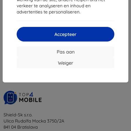
€ 11,89
€ 9,90
verkeer te analyseren en inhoud en
€ 10,71
€ 8,91
advertenties te personaliseren.
Op voorraad: > 5 stuks
Op voorraad: > 5 stuks
Accepteer
Pas aan
1
-
6
Van totaal
6
.
Weiger
«
1
»
Shield-Sk s.r.o.
Ulica Rudolfa Mocka 3750/2A
841 04 Bratislava