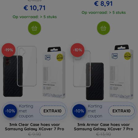
€ 8,91
€ 10,71
Op voorraad: > 5 stuks
Op voorraad: > 5 stuks
-19%
-10%
Korting
Korting
-10%
-10%
met
EXTRA10
met
EXTRA10
coupon
coupon
3mk Clear Case hoes voor
3mk Armor Case hoes voor
Samsung Galaxy XCover 7 Pro
Samsung Galaxy XCover 7 Pro
€ 9,90
€ 13,90