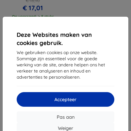
€ 18,90
€ 17,01
Op voorraad: > 5 stuks
Deze Websites maken van
cookies gebruik.
We gebruiken cookies op onze website.
1
-
3
Van totaal
3
.
Sommige zijn essentieel voor de goede
werking van de site, andere helpen ons het
«
1
»
verkeer te analyseren en inhoud en
advertenties te personaliseren.
Accepteer
Shield-Sk s.r.o.
Pas aan
Ulica Rudolfa Mocka 3750/2A
841 04 Bratislava
Weiger