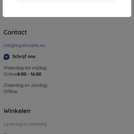
Bedrijfsnummer:
46701494
BTW-nummer:
SK2023549671
Contact
info@top4mobile.eu
Schrijf ons
Maandag tot vrijdag:
Online
8:00 - 16:00
Zaterdag en zondag:
Offline
Winkelen
Levering en betaling