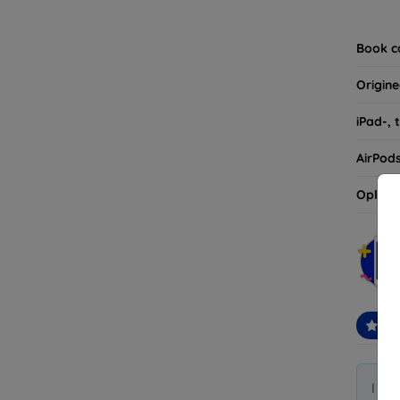
Vergee
van uw
Book c
Origine
iPad-, 
AirPod
Oplaad
Aa
I di