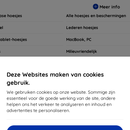
t niet om ook naar onze schermbeschermers en andere accesso
Meer info
 apparaten. Shop nu en geef uw apparaat de bescherming die h
ase hoesjes
Alle hoesjes en beschermingen
el
Lederen hoesjes
tablet-hoesjes
MacBook, PC
s
Milieuvriendelijk
koffers
Beschermhoesjes voor smartwa
Deze Websites maken van cookies
Snel opzoeken
gebruik.
Oppo Reno 8 Lite
We gebruiken cookies op onze website. Sommige zijn
essentieel voor de goede werking van de site, andere
helpen ons het verkeer te analyseren en inhoud en
nbevolen
Meest verkocht
Goedkoop
Hogere prijzen
advertenties te personaliseren.
d not find any active products.