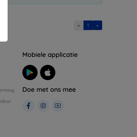
«
1
»
Mobiele applicatie
Doe met ons mee
erming
eduur