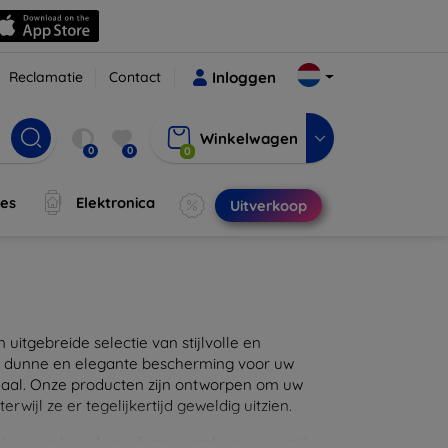
Reclamatie
Contact
Inloggen
Winkelwagen
0
0
0
jes
Elektronica
Uitverkoop
itgebreide selectie van stijlvolle en
en dunne en elegante bescherming voor uw
maal. Onze producten zijn ontworpen om uw
wijl ze er tegelijkertijd geweldig uitzien.
eer, en kies de perfecte match voor uw stijl.