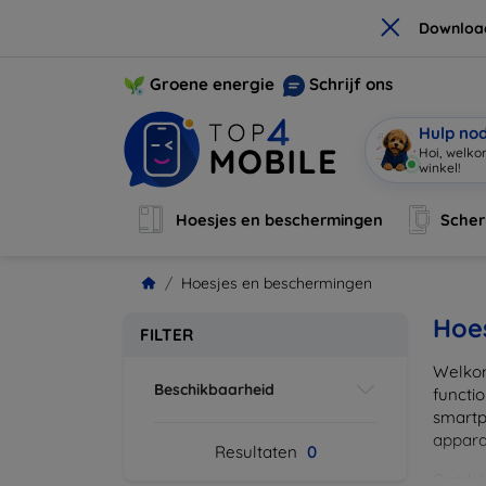
×
Downloa
Groene energie
Schrijf ons
Hulp no
Hoi, welko
winkel!
|
Hoesjes en beschermingen
Sche
Hoesjes en beschermingen
Hoe
FILTER
Welkom
Beschikbaarheid
functi
smartp
apparat
Resultaten
0
Ontdek 