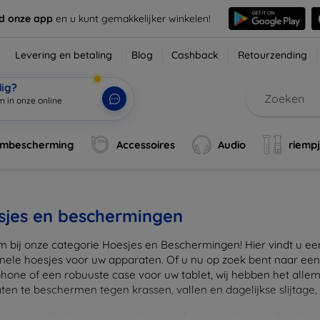
d onze app
en u kunt gemakkelijker winkelen!
Levering en betaling
Blog
Cashback
Retourzending
dig?
m in onze online
rmbescherming
Accessoires
Audio
riemp
sjes en beschermingen
 bij onze categorie Hoesjes en Beschermingen! Hier vindt u een u
onele hoesjes voor uw apparaten. Of u nu op zoek bent naar e
hone of een robuuste case voor uw tablet, wij hebben het alle
en te beschermen tegen krassen, vallen en dagelijkse slijtage, ter
onze variëteit aan materialen, van duurzaam kunststof tot luxe l