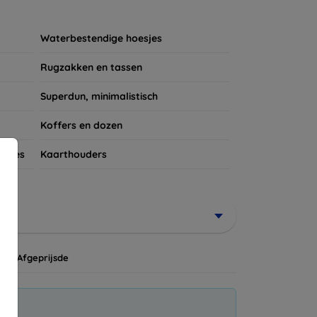
ires te kijken voor een complete bescherming
et verdient!
Waterbestendige hoesjes
Rugzakken en tassen
Superdun, minimalistisch
Koffers en dozen
tches
Kaarthouders
Afgeprijsde