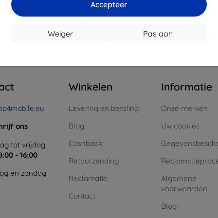
Accepteer
Weiger
Pas aan
n totaal
0
.
act
Winkelen
Informatie
op4mobile.eu
Levering en betaling
Onze merken
Blog
Uw cookies
hrijf ons
Cashback
Gegevensbesch
g tot vrijdag:
8:00 - 16:00
Retourzending
Reclamatieproc
ag en zondag:
Reclamatie
Algemene
voorwaarden
Contact
Blog