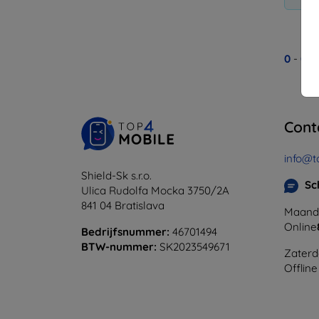
0
-
0
Va
Cont
info@t
Shield-Sk s.r.o.
Sc
Ulica Rudolfa Mocka 3750/2A
841 04 Bratislava
Maanda
Online
Bedrijfsnummer:
46701494
BTW-nummer:
SK2023549671
Zaterd
Offline